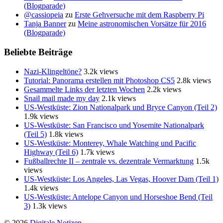
(Blogparade)
@cassiopeia
zu
Erste Gehversuche mit dem Raspberry Pi
Tanja Banner
zu
Meine astronomischen Vorsätze für 2016
(Blogparade)
Beliebte Beiträge
Nazi-Klingeltöne?
3.2k views
Tutorial: Panorama erstellen mit Photoshop CS5
2.8k views
Gesammelte Links der letzten Wochen
2.2k views
Snail mail made my day
2.1k views
US-Westküste: Zion Nationalpark und Bryce Canyon (Teil 2)
1.9k views
US-Westküste: San Francisco und Yosemite Nationalpark
(Teil 5)
1.8k views
US-Westküste: Monterey, Whale Watching und Pacific
Highway (Teil 6)
1.7k views
Fußballrechte II – zentrale vs. dezentrale Vermarktung
1.5k
views
US-Westküste: Los Angeles, Las Vegas, Hoover Dam (Teil 1)
1.4k views
US-Westküste: Antelope Canyon und Horseshoe Bend (Teil
3)
1.3k views
© 2026
Digitale Notizen