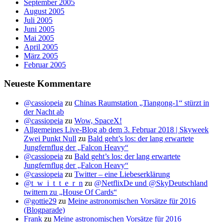
September 2005
August 2005
Juli 2005
Juni 2005
Mai 2005
April 2005
März 2005
Februar 2005
Neueste Kommentare
@cassiopeia
zu
Chinas Raumstation „Tiangong-1“ stürzt in
der Nacht ab
@cassiopeia
zu
Wow, SpaceX!
Allgemeines Live-Blog ab dem 3. Februar 2018 | Skyweek
Zwei Punkt Null
zu
Bald geht’s los: der lang erwartete
Jungfernflug der „Falcon Heavy“
@cassiopeia
zu
Bald geht’s los: der lang erwartete
Jungfernflug der „Falcon Heavy“
@cassiopeia
zu
Twitter – eine Liebeserklärung
@t_w_i_t_t_e_r_n
zu
@NetflixDe und @SkyDeutschland
twittern zu „House Of Cards“
@gottie29
zu
Meine astronomischen Vorsätze für 2016
(Blogparade)
Frank
zu
Meine astronomischen Vorsätze für 2016