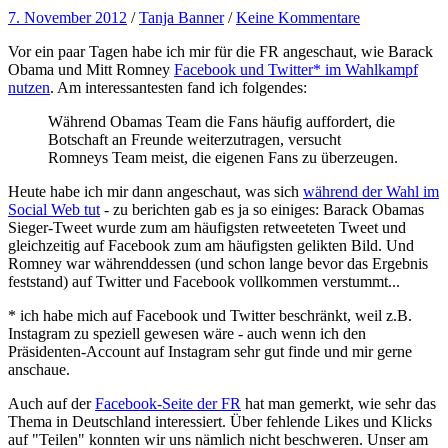
7. November 2012
/
Tanja Banner
/
Keine Kommentare
Vor ein paar Tagen habe ich mir für die FR angeschaut, wie Barack
Obama und Mitt Romney
Facebook und Twitter* im Wahlkampf
nutzen
. Am interessantesten fand ich folgendes:
Während Obamas Team die Fans häufig auffordert, die
Botschaft an Freunde weiterzutragen, versucht
Romneys Team meist, die eigenen Fans zu überzeugen.
Heute habe ich mir dann angeschaut, was sich
während der Wahl im
Social Web tut
- zu berichten gab es ja so einiges: Barack Obamas
Sieger-Tweet wurde zum am häufigsten retweeteten Tweet und
gleichzeitig auf Facebook zum am häufigsten gelikten Bild. Und
Romney war währenddessen (und schon lange bevor das Ergebnis
feststand) auf Twitter und Facebook vollkommen verstummt...
* ich habe mich auf Facebook und Twitter beschränkt, weil z.B.
Instagram zu speziell gewesen wäre - auch wenn ich den
Präsidenten-Account auf Instagram sehr gut finde und mir gerne
anschaue.
Auch auf der
Facebook-Seite der FR
hat man gemerkt, wie sehr das
Thema in Deutschland interessiert. Über fehlende Likes und Klicks
auf "Teilen" konnten wir uns nämlich nicht beschweren. Unser am