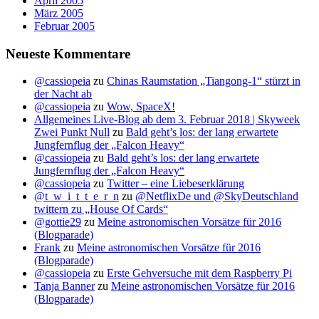
April 2005
März 2005
Februar 2005
Neueste Kommentare
@cassiopeia
zu
Chinas Raumstation „Tiangong-1“ stürzt in
der Nacht ab
@cassiopeia
zu
Wow, SpaceX!
Allgemeines Live-Blog ab dem 3. Februar 2018 | Skyweek
Zwei Punkt Null
zu
Bald geht’s los: der lang erwartete
Jungfernflug der „Falcon Heavy“
@cassiopeia
zu
Bald geht’s los: der lang erwartete
Jungfernflug der „Falcon Heavy“
@cassiopeia
zu
Twitter – eine Liebeserklärung
@t_w_i_t_t_e_r_n
zu
@NetflixDe und @SkyDeutschland
twittern zu „House Of Cards“
@gottie29
zu
Meine astronomischen Vorsätze für 2016
(Blogparade)
Frank
zu
Meine astronomischen Vorsätze für 2016
(Blogparade)
@cassiopeia
zu
Erste Gehversuche mit dem Raspberry Pi
Tanja Banner
zu
Meine astronomischen Vorsätze für 2016
(Blogparade)