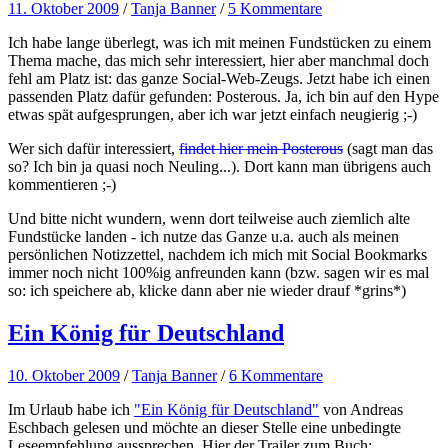
11. Oktober 2009
/
Tanja Banner
/
5 Kommentare
Ich habe lange überlegt, was ich mit meinen Fundstücken zu einem
Thema mache, das mich sehr interessiert, hier aber manchmal doch
fehl am Platz ist: das ganze Social-Web-Zeugs. Jetzt habe ich einen
passenden Platz dafür gefunden: Posterous. Ja, ich bin auf den Hype
etwas spät aufgesprungen, aber ich war jetzt einfach neugierig ;-)
Wer sich dafür interessiert,
findet hier mein Posterous
(sagt man das
so? Ich bin ja quasi noch Neuling...). Dort kann man übrigens auch
kommentieren ;-)
Und bitte nicht wundern, wenn dort teilweise auch ziemlich alte
Fundstücke landen - ich nutze das Ganze u.a. auch als meinen
persönlichen Notizzettel, nachdem ich mich mit Social Bookmarks
immer noch nicht 100%ig anfreunden kann (bzw. sagen wir es mal
so: ich speichere ab, klicke dann aber nie wieder drauf *grins*)
Ein König für Deutschland
10. Oktober 2009
/
Tanja Banner
/
6 Kommentare
Im Urlaub habe ich
"Ein König für Deutschland"
von Andreas
Eschbach gelesen und möchte an dieser Stelle eine unbedingte
Leseempfehlung aussprechen. Hier der Trailer zum Buch: