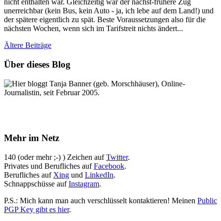
nicht enthalten war. Gleichzeitig war der nächst-frühere Zug
unerreichbar (kein Bus, kein Auto - ja, ich lebe auf dem Land!) und
der spätere eigentlich zu spät. Beste Voraussetzungen also für die
nächsten Wochen, wenn sich im Tarifstreit nichts ändert...
Ältere
Beiträge
Über dieses Blog
Hier bloggt Tanja Banner (geb. Morschhäuser), Online-
Journalistin, seit Februar 2005.
Mehr im Netz
140 (oder mehr ;-) ) Zeichen auf
Twitter
.
Privates und Berufliches auf
Facebook
.
Berufliches auf
Xing
und
LinkedIn
.
Schnappschüsse auf
Instagram
.
P.S.: Mich kann man auch verschlüsselt kontaktieren! Meinen
Public
PGP Key gibt es hier
.