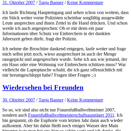
31. Oktober 2007
/
Tanja Banner
/
Keine Kommentare
Ich laufe Richtung Haupteingang und sehen schon von weitem, dass
ein Stück weiter vorne Polizisten scheinbar sorgfältig ausgewählte
Leute ansprechen und ihnen Zettel in die Hand drücken. Und schon
werde ich auch angesprochen: Ob er mir denn ein paar
Informationen über Schutz vor Einbrechern in der dunklen
Jahreszeit geben dürfe, fragt der Polizist.
Ich nehme die Broschüre dankend entgegen, laufe weiter und frage
mich selbst jetzt noch, wieso ausgerechnet ist auch der Menge
rausgepickt und angesprochen wurde. Sehe ich aus wie jemand, der
ein Haus oder eine Wohnung vor Einbrechern schützen muss? War
vielleicht die Laptoptasche schuld, die ich ganz offensichtlich mit
mir herumgeschleppt habe? Fragen über Fragen ;-)
Wiedersehen bei Freunden
30. Oktober 2007
/
Tanja Banner
/
Keine Kommentare
So so, wir sind also nicht nur Frauenfußballweltmeister 2007,
sondern auch
Frauenfußballweltmeisterschaftsausträger 2011
. Ich
bin gespannt, ob die Euphorie vom letzten Jahr dann auch wieder
aufkommt. Aber bis dahin fließt noch einiges Wasser den Main
hinunter (wie man bei uns hier so schön sagt) und ich denke, die