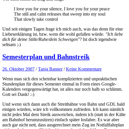
I love you for your silence, I love you for your peace
The still and calm releases that sweep into my soul
That slowly take control
Und seit einigen Tagen frage ich mich auch, was das denn für eine
Liebeserklärung ist, bzw. wem die wohl gefallen würde.
"Ich liebe
dich für deine Stille/Ruhe/dein Schweigen"
? Ist doch irgendwie
seltsam ;-)
Semesterplan und Bahnstreik
26. Oktober 2007
/
Tanja Banner
/
Keine Kommentare
Wenn man sich den scheinbar komplizierten und unpraktischen
Stundenplan für dieses Semester einmal in Form eines Google-
Kalenders vergegenwärtigt hat, ist alles nur noch halb so schlimm.
Gott sei Dank! :-)
Und wenn sich dann auch die Streithähne von Bahn und GDL bald
einigen würden, wäre ich vollkommen zufrieden. Ich kann nämlich
nicht jedes Mal dem Streik ausweichen, indem ich (statt in der Kälte
am Bahnhof herumzusitzen) einfach später losfahre. Es war aber
auch gar nicht nett, dass ausgerechnet mein Zug im Notfallfahrplan