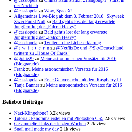
@cassiopeia
zu
Chinas Raumstation „Tiangong-1“ stürzt in
der Nacht ab
@cassiopeia
zu
Wow, SpaceX!
Allgemeines Live-Blog ab dem 3. Februar 2018 | Skyweek
Zwei Punkt Null
zu
Bald geht’s los: der lang erwartete
Jungfernflug der „Falcon Heavy“
@cassiopeia
zu
Bald geht’s los: der lang erwartete
Jungfernflug der „Falcon Heavy“
@cassiopeia
zu
Twitter – eine Liebeserklärung
@t_w_i_t_t_e_r_n
zu
@NetflixDe und @SkyDeutschland
twittern zu „House Of Cards“
@gottie29
zu
Meine astronomischen Vorsätze für 2016
(Blogparade)
Frank
zu
Meine astronomischen Vorsätze für 2016
(Blogparade)
@cassiopeia
zu
Erste Gehversuche mit dem Raspberry Pi
Tanja Banner
zu
Meine astronomischen Vorsätze für 2016
(Blogparade)
Beliebte Beiträge
Nazi-Klingeltöne?
3.2k views
Tutorial: Panorama erstellen mit Photoshop CS5
2.8k views
Gesammelte Links der letzten Wochen
2.2k views
Snail mail made my day
2.1k views