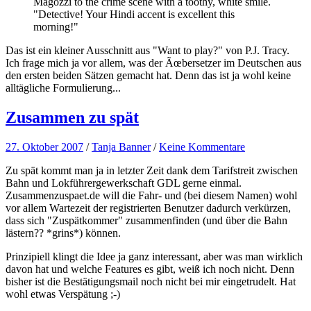
Magozzi to the crime scene with a toothy, white smile.
"Detective! Your Hindi accent is excellent this
morning!"
Das ist ein kleiner Ausschnitt aus "Want to play?" von P.J. Tracy.
Ich frage mich ja vor allem, was der Ãœbersetzer im Deutschen aus
den ersten beiden Sätzen gemacht hat. Denn das ist ja wohl keine
alltägliche Formulierung...
Zusammen zu spät
27. Oktober 2007
/
Tanja Banner
/
Keine Kommentare
Zu spät kommt man ja in letzter Zeit dank dem Tarifstreit zwischen
Bahn und Lokführergewerkschaft GDL gerne einmal.
Zusammenzuspaet.de will die Fahr- und (bei diesem Namen) wohl
vor allem Wartezeit der registrierten Benutzer dadurch verkürzen,
dass sich "Zuspätkommer" zusammenfinden (und über die Bahn
lästern?? *grins*) können.
Prinzipiell klingt die Idee ja ganz interessant, aber was man wirklich
davon hat und welche Features es gibt, weiß ich noch nicht. Denn
bisher ist die Bestätigungsmail noch nicht bei mir eingetrudelt. Hat
wohl etwas Verspätung ;-)