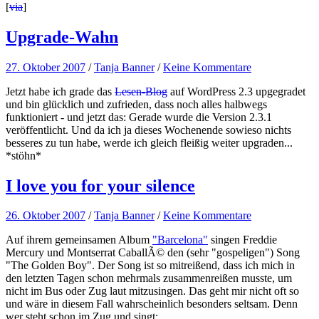
[
via
]
Upgrade-Wahn
27. Oktober 2007
/
Tanja Banner
/
Keine Kommentare
Jetzt habe ich grade das
Lesen-Blog
auf WordPress 2.3 upgegradet
und bin glücklich und zufrieden, dass noch alles halbwegs
funktioniert - und jetzt das: Gerade wurde die Version 2.3.1
veröffentlicht. Und da ich ja dieses Wochenende sowieso nichts
besseres zu tun habe, werde ich gleich fleißig weiter upgraden...
*stöhn*
I love you for your silence
26. Oktober 2007
/
Tanja Banner
/
Keine Kommentare
Auf ihrem gemeinsamen Album
"Barcelona"
singen Freddie
Mercury und Montserrat CaballÃ© den (sehr "gospeligen") Song
"The Golden Boy". Der Song ist so mitreißend, dass ich mich in
den letzten Tagen schon mehrmals zusammenreißen musste, um
nicht im Bus oder Zug laut mitzusingen. Das geht mir nicht oft so
und wäre in diesem Fall wahrscheinlich besonders seltsam. Denn
wer steht schon im Zug und singt: