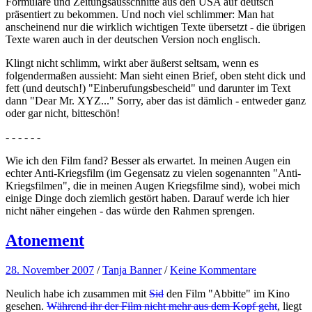
Formulare und Zeitungsausschnitte aus den USA auf deutsch
präsentiert zu bekommen. Und noch viel schlimmer: Man hat
anscheinend nur die wirklich wichtigen Texte übersetzt - die übrigen
Texte waren auch in der deutschen Version noch englisch.
Klingt nicht schlimm, wirkt aber äußerst seltsam, wenn es
folgendermaßen aussieht: Man sieht einen Brief, oben steht dick und
fett (und deutsch!) "Einberufungsbescheid" und darunter im Text
dann "Dear Mr. XYZ..." Sorry, aber das ist dämlich - entweder ganz
oder gar nicht, bitteschön!
- - - - - -
Wie ich den Film fand? Besser als erwartet. In meinen Augen ein
echter Anti-Kriegsfilm (im Gegensatz zu vielen sogenannten "Anti-
Kriegsfilmen", die in meinen Augen Kriegsfilme sind), wobei mich
einige Dinge doch ziemlich gestört haben. Darauf werde ich hier
nicht näher eingehen - das würde den Rahmen sprengen.
Atonement
28. November 2007
/
Tanja Banner
/
Keine Kommentare
Neulich habe ich zusammen mit
Sid
den Film "Abbitte" im Kino
gesehen.
Während ihr der Film nicht mehr aus dem Kopf geht
, liegt