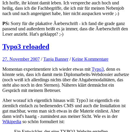
Ich hoffe, ihr könnt damit leben. Ich verspreche auch hoch und
heilig, dass ich die Fachbegriffe, die ich mir für meinen Nebenjob
nach und nach angeeignet habe, hier nicht auspacken werde ;-)
PS:
Sorry für die plakative Ãœberschrift - ich fand die grade ganz
passend und außerdem heißt es ja immer, dass die Ãœberschrift den
Leser anzieht. Hat's geklappt? ;-)
Typo3 reloaded
27. November 2007
/
Tanja Banner
/
Keine Kommentare
Momentan experimentiere ich wieder etwas mit
Typo3
, denn es
könnte sein, dass ich damit mein Diplomarbeits-Webdossier aufsetze
(noch weiß ich allerdings nichts über die Abgabemodalitäten, das
steht also noch in den Sternen). Näheres klärt demnächst ein
Gespräch mit meinem Betreuer.
Aber worauf ich eigentlich hinaus will: Typo3 ist eigentlich ein
ziemlich einfach zu bedienendes CMS und auch die Installation ist
gut machbar, wenn man sich etwas in die Materie einliest. Aber
dann wird's haarig - zumindest aus meiner Sicht. Wie es in der
Wikipedia
so schön formuliert ist:
Ein Entwickler, der eine TYPO3-Website erstellen