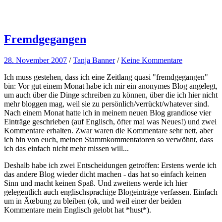
Fremdgegangen
28. November 2007
/
Tanja Banner
/
Keine Kommentare
Ich muss gestehen, dass ich eine Zeitlang quasi "fremdgegangen"
bin: Vor gut einem Monat habe ich mir ein anonymes Blog angelegt,
um auch über die Dinge schreiben zu können, über die ich hier nicht
mehr bloggen mag, weil sie zu persönlich/verrückt/whatever sind.
Nach einem Monat hatte ich in meinem neuen Blog grandiose vier
Einträge geschrieben (auf Englisch, öfter mal was Neues!) und zwei
Kommentare erhalten. Zwar waren die Kommentare sehr nett, aber
ich bin von euch, meinen Stammkommentatoren so verwöhnt, dass
ich das einfach nicht mehr missen will...
Deshalb habe ich zwei Entscheidungen getroffen: Erstens werde ich
das andere Blog wieder dicht machen - das hat so einfach keinen
Sinn und macht keinen Spaß. Und zweitens werde ich hier
gelegentlich auch englischsprachige Blogeinträge verfassen. Einfach
um in Ãœbung zu bleiben (ok, und weil einer der beiden
Kommentare mein Englisch gelobt hat *hust*).