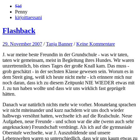
Sid
Penny
kirjoittaessani
Flashback
29. November 2007
/
Tanja Banner
/
Keine Kommentare
J. war meine beste Freundin in der Grundschule - was wir taten,
taten wir gemeinsam, meist in Begleitung ihres Hundes. Wir waren
unzertrennlich, bis eines Tages der große Knall kam. Das muss -
grob geschätzt - in der sechsten Klasse gewesen sein. Worum es in
dem Streit ging, weiß ich heute nicht mehr - ich erinnere mich nur
noch daran, dass ich zu diesem Zeitpunkt NIE WIEDER etwas mit
J. zu tun haben wollte und dass wir uns wirklich fast geprügelt
hätten.
Danach war natürlich nichts mehr wie vorher. Monatelang sprachen
wir nicht miteinander und kurz nachdem wir uns doch wieder
halbwegs versöhnt hatten, wechselte ich auf die Realschule. Neue
Aufgaben, neue Freunde - und schon war die alte (wenn auch sehr
angeknackste) Freundschaft verdrängt. Als ich auf die gymnasiale
Oberstufe wechselte, war J. Auszubildende und unsere
Lebenswelten waren so unterschiedlich, dass wir uns kaum etwas zu