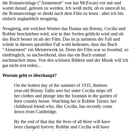
die Romanvorlage ("Atonement" von Ian McEwan) vor mir und
wartet darauf, gelesen zu werden. Ich weiß nicht, ob es sinnvoll ist,
die Romanvorlage so direkt nach dem Film zu lesen - aber ich bin
einfach unglaublich neugierig.
Neugierig, mit welchen Worten das Drama um Briony, Cecilia und
Robbie beschrieben wird, wie in ihre Seelen geblickt wird und ob
das Buch besser ist als der Film. Das ist ja meistens der Fall und
würde in diesem speziellen Fall wohl bedeuten, dass das Buch
"Atonement" ein Meisterwerk ist. Denn der Film war so fesselnd, so
eindringlich, so nachwirkend, dass das ein Buch erstmal
nachmachen muss. Von den schönen Bildern und der Musik will ich
gar nicht erst reden...
Worum geht es überhaupt?
On the hottest day of the summer of 1935, thirteen-
year-old Briony Tallis sees her sister Cecilia strips off
her clothes and plunge into the fountain in the garden of
their country house. Watching her is Robbie Turner, her
childhood friend who, like Cecilia, has recently come
down from Cambridge.
By the end of that day the lives of all three will have
been changed forever. Robbie and Cecilia will have