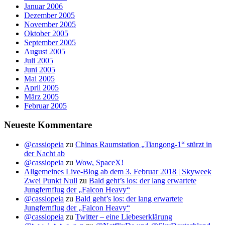
Januar 2006
Dezember 2005
November 2005
Oktober 2005
September 2005
August 2005
Juli 2005
Juni 2005
Mai 2005
April 2005
März 2005
Februar 2005
Neueste Kommentare
@cassiopeia
zu
Chinas Raumstation „Tiangong-1“ stürzt in
der Nacht ab
@cassiopeia
zu
Wow, SpaceX!
Allgemeines Live-Blog ab dem 3. Februar 2018 | Skyweek
Zwei Punkt Null
zu
Bald geht’s los: der lang erwartete
Jungfernflug der „Falcon Heavy“
@cassiopeia
zu
Bald geht’s los: der lang erwartete
Jungfernflug der „Falcon Heavy“
@cassiopeia
zu
Twitter – eine Liebeserklärung