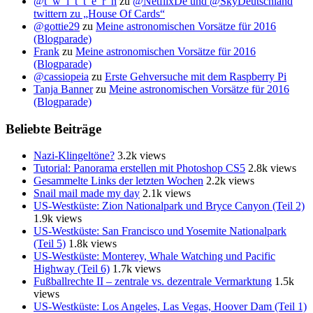
@t_w_i_t_t_e_r_n
zu
@NetflixDe und @SkyDeutschland
twittern zu „House Of Cards“
@gottie29
zu
Meine astronomischen Vorsätze für 2016
(Blogparade)
Frank
zu
Meine astronomischen Vorsätze für 2016
(Blogparade)
@cassiopeia
zu
Erste Gehversuche mit dem Raspberry Pi
Tanja Banner
zu
Meine astronomischen Vorsätze für 2016
(Blogparade)
Beliebte Beiträge
Nazi-Klingeltöne?
3.2k views
Tutorial: Panorama erstellen mit Photoshop CS5
2.8k views
Gesammelte Links der letzten Wochen
2.2k views
Snail mail made my day
2.1k views
US-Westküste: Zion Nationalpark und Bryce Canyon (Teil 2)
1.9k views
US-Westküste: San Francisco und Yosemite Nationalpark
(Teil 5)
1.8k views
US-Westküste: Monterey, Whale Watching und Pacific
Highway (Teil 6)
1.7k views
Fußballrechte II – zentrale vs. dezentrale Vermarktung
1.5k
views
US-Westküste: Los Angeles, Las Vegas, Hoover Dam (Teil 1)