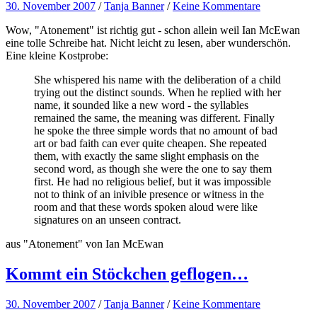
30. November 2007
/
Tanja Banner
/
Keine Kommentare
Wow, "Atonement" ist richtig gut - schon allein weil Ian McEwan
eine tolle Schreibe hat. Nicht leicht zu lesen, aber wunderschön.
Eine kleine Kostprobe:
She whispered his name with the deliberation of a child
trying out the distinct sounds. When he replied with her
name, it sounded like a new word - the syllables
remained the same, the meaning was different. Finally
he spoke the three simple words that no amount of bad
art or bad faith can ever quite cheapen. She repeated
them, with exactly the same slight emphasis on the
second word, as though she were the one to say them
first. He had no religious belief, but it was impossible
not to think of an inivible presence or witness in the
room and that these words spoken aloud were like
signatures on an unseen contract.
aus "Atonement" von Ian McEwan
Kommt ein Stöckchen geflogen…
30. November 2007
/
Tanja Banner
/
Keine Kommentare