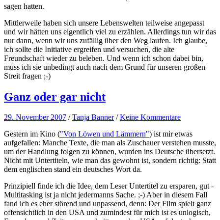
sagen hatten.
Mittlerweile haben sich unsere Lebenswelten teilweise angepasst
und wir hätten uns eigentlich viel zu erzählen. Allerdings tun wir das
nur dann, wenn wir uns zufällig über den Weg laufen. Ich glaube,
ich sollte die Initiative ergreifen und versuchen, die alte
Freundschaft wieder zu beleben. Und wenn ich schon dabei bin,
muss ich sie unbedingt auch nach dem Grund für unseren großen
Streit fragen ;-)
Ganz oder gar nicht
29. November 2007
/
Tanja Banner
/
Keine Kommentare
Gestern im Kino (
"Von Löwen und Lämmern"
) ist mir etwas
aufgefallen: Manche Texte, die man als Zuschauer verstehen musste,
um der Handlung folgen zu können, wurden ins Deutsche übersetzt.
Nicht mit Untertiteln, wie man das gewohnt ist, sondern richtig: Statt
dem englischen stand ein deutsches Wort da.
Prinzipiell finde ich die Idee, dem Leser Untertitel zu ersparen, gut -
Multitasking ist ja nicht jedermanns Sache. ;-) Aber in diesem Fall
fand ich es eher störend und unpassend, denn: Der Film spielt ganz
offensichtlich in den USA und zumindest für mich ist es unlogisch,