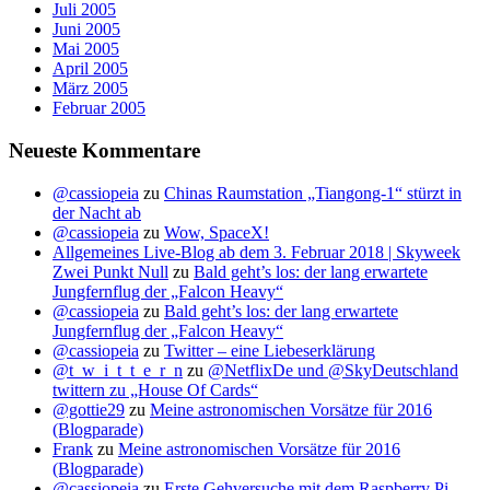
Juli 2005
Juni 2005
Mai 2005
April 2005
März 2005
Februar 2005
Neueste Kommentare
@cassiopeia
zu
Chinas Raumstation „Tiangong-1“ stürzt in
der Nacht ab
@cassiopeia
zu
Wow, SpaceX!
Allgemeines Live-Blog ab dem 3. Februar 2018 | Skyweek
Zwei Punkt Null
zu
Bald geht’s los: der lang erwartete
Jungfernflug der „Falcon Heavy“
@cassiopeia
zu
Bald geht’s los: der lang erwartete
Jungfernflug der „Falcon Heavy“
@cassiopeia
zu
Twitter – eine Liebeserklärung
@t_w_i_t_t_e_r_n
zu
@NetflixDe und @SkyDeutschland
twittern zu „House Of Cards“
@gottie29
zu
Meine astronomischen Vorsätze für 2016
(Blogparade)
Frank
zu
Meine astronomischen Vorsätze für 2016
(Blogparade)
@cassiopeia
zu
Erste Gehversuche mit dem Raspberry Pi