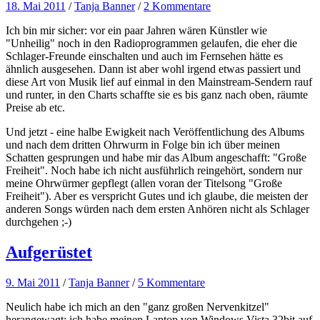
18. Mai 2011
/
Tanja Banner
/
2 Kommentare
Ich bin mir sicher: vor ein paar Jahren wären Künstler wie
"Unheilig" noch in den Radioprogrammen gelaufen, die eher die
Schlager-Freunde einschalten und auch im Fernsehen hätte es
ähnlich ausgesehen. Dann ist aber wohl irgend etwas passiert und
diese Art von Musik lief auf einmal in den Mainstream-Sendern rauf
und runter, in den Charts schaffte sie es bis ganz nach oben, räumte
Preise ab etc.
Und jetzt - eine halbe Ewigkeit nach Veröffentlichung des Albums
und nach dem dritten Ohrwurm in Folge bin ich über meinen
Schatten gesprungen und habe mir das Album angeschafft: "Große
Freiheit". Noch habe ich nicht ausführlich reingehört, sondern nur
meine Ohrwürmer gepflegt (allen voran der Titelsong "Große
Freiheit"). Aber es verspricht Gutes und ich glaube, die meisten der
anderen Songs würden nach dem ersten Anhören nicht als Schlager
durchgehen ;-)
Aufgerüstet
9. Mai 2011
/
Tanja Banner
/
5 Kommentare
Neulich habe ich mich an den "ganz großen Nervenkitzel"
herangewagt: ich habe meinen Laptop von Windows Vista 32bit auf