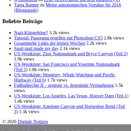
Tanja Banner
zu
Meine astronomischen Vorsätze für 2016
(Blogparade)
Beliebte Beiträge
Nazi-Klingeltöne?
3.2k views
Tutorial: Panorama erstellen mit Photoshop CS5
2.8k views
Gesammelte Links der letzten Wochen
2.2k views
Snail mail made my day
2.1k views
US-Westküste: Zion Nationalpark und Bryce Canyon (Teil 2)
1.9k views
US-Westküste: San Francisco und Yosemite Nationalpark
(Teil 5)
1.8k views
US-Westküste: Monterey, Whale Watching und Pacific
Highway (Teil 6)
1.7k views
Fußballrechte II – zentrale vs. dezentrale Vermarktung
1.5k
views
US-Westküste: Los Angeles, Las Vegas, Hoover Dam (Teil 1)
1.4k views
US-Westküste: Antelope Canyon und Horseshoe Bend (Teil
3)
1.3k views
© 2026
Digitale Notizen