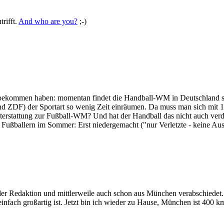
rifft.
And who are you?
;-)
 mitbekommen haben: momentan findet die Handball-WM in Deutschland sta
und ZDF) der Sportart so wenig Zeit einräumen. Da muss man sich mit
rstattung zur Fußball-WM? Und hat der Handball das nicht auch verdi
ßballern im Sommer: Erst niedergemacht ("nur Verletzte - keine Auswahl
r Redaktion und mittlerweile auch schon aus München verabschiedet. 
nfach großartig ist. Jetzt bin ich wieder zu Hause, München ist 400 km