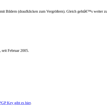
los mit Bildern (draufklicken zum Vergrößern). Gleich gehtâ€™s weite
 seit Februar 2005.
PGP Key gibt es hier
.