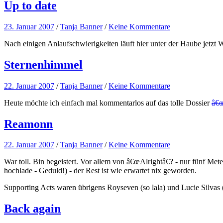
Up to date
23. Januar 2007
/
Tanja Banner
/
Keine Kommentare
Nach einigen Anlaufschwierigkeiten läuft hier unter der Haube jetzt Wo
Sternenhimmel
22. Januar 2007
/
Tanja Banner
/
Keine Kommentare
Heute möchte ich einfach mal kommentarlos auf das tolle Dossier
â€œ
Reamonn
22. Januar 2007
/
Tanja Banner
/
Keine Kommentare
War toll. Bin begeistert. Vor allem von â€œAlrightâ€? - nur fünf Met
hochlade - Geduld!) - der Rest ist wie erwartet nix geworden.
Supporting Acts waren übrigens Royseven (so lala) und Lucie Silvas (r
Back again