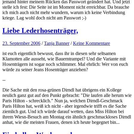
jemand hinter meinem Rücken das Passwort geändert hat. Und jetzt
stelle ich fest: Die Seite ist im Moment nicht erreichbar. Da brauche
ich mich auch nicht mehr wundern, warum ich keine Verbindung
kriege. Lag wohl doch nicht am Passwort ;-)
Liebe Lederhosenträger,
23. September 2006
/
Tanja Banner
/
Keine Kommentare
ist euch eigentlich bewusst, dass ihr in diesen sehr seltsamen
Klamotten alle ausseht, wie Bauerntrampel? Und die Variante mit
Hosenträgern ist sogar noch schlimmer. Mal ehrlich: Wer von euch
würde zu seiner Jeans Hosenträger anziehen?
--
Die Sache mit den rosa-grünen Dirndl hat übrigens ein Kollege
neulich ganz gut auf den Punkt gebracht: "Die laufen alle herum wie
Paris Hilton - schrecklich." Nun ja, welchen Dirndl-Geschmack
Paris Hilton hat, weiß ich nicht - aber irgendwie trifft es die Sache
ziemlich gut. Und ich würde darauf wetten, dass Miss Hilton bei
ihrem Wiesn-Besuch am Montag ein ähnlich geschmackloses Dirndl
anhat, wie die meisten Frauen, denen ich heute begegnet bin...