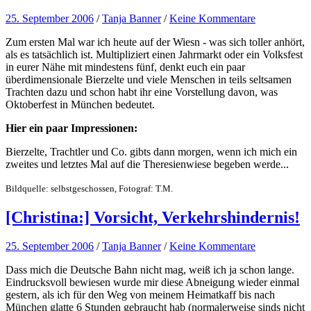
25. September 2006
/
Tanja Banner
/
Keine Kommentare
Zum ersten Mal war ich heute auf der Wiesn - was sich toller anhört,
als es tatsächlich ist. Multipliziert einen Jahrmarkt oder ein Volksfest
in eurer Nähe mit mindestens fünf, denkt euch ein paar
überdimensionale Bierzelte und viele Menschen in teils seltsamen
Trachten dazu und schon habt ihr eine Vorstellung davon, was
Oktoberfest in München bedeutet.
Hier ein paar Impressionen:
Bierzelte, Trachtler und Co. gibts dann morgen, wenn ich mich ein
zweites und letztes Mal auf die Theresienwiese begeben werde...
Bildquelle: selbstgeschossen, Fotograf: T.M.
[Christina:] Vorsicht, Verkehrshindernis!
25. September 2006
/
Tanja Banner
/
Keine Kommentare
Dass mich die Deutsche Bahn nicht mag, weiß ich ja schon lange.
Eindrucksvoll bewiesen wurde mir diese Abneigung wieder einmal
gestern, als ich für den Weg von meinem Heimatkaff bis nach
München glatte 6 Stunden gebraucht hab (normalerweise sinds nicht