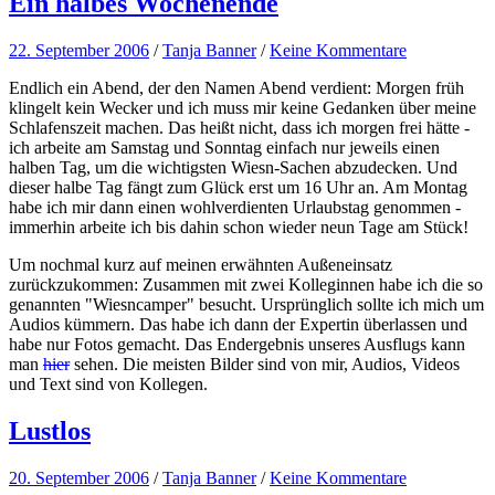
Ein halbes Wochenende
22. September 2006
/
Tanja Banner
/
Keine Kommentare
Endlich ein Abend, der den Namen Abend verdient: Morgen früh
klingelt kein Wecker und ich muss mir keine Gedanken über meine
Schlafenszeit machen. Das heißt nicht, dass ich morgen frei hätte -
ich arbeite am Samstag und Sonntag einfach nur jeweils einen
halben Tag, um die wichtigsten Wiesn-Sachen abzudecken. Und
dieser halbe Tag fängt zum Glück erst um 16 Uhr an. Am Montag
habe ich mir dann einen wohlverdienten Urlaubstag genommen -
immerhin arbeite ich bis dahin schon wieder neun Tage am Stück!
Um nochmal kurz auf meinen erwähnten Außeneinsatz
zurückzukommen: Zusammen mit zwei Kolleginnen habe ich die so
genannten "Wiesncamper" besucht. Ursprünglich sollte ich mich um
Audios kümmern. Das habe ich dann der Expertin überlassen und
habe nur Fotos gemacht. Das Endergebnis unseres Ausflugs kann
man
hier
sehen. Die meisten Bilder sind von mir, Audios, Videos
und Text sind von Kollegen.
Lustlos
20. September 2006
/
Tanja Banner
/
Keine Kommentare