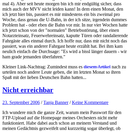
mal 4). Aber seit heute morgen bin ich mir endgültig sicher, dass
mich auch der MVV nicht leiden kann! In dem einen Monat, den
ich jetzt hier bin, passiert es mir mindestens ein bis zweimal pro
Woche, dass genau die U-Bahn, in der ich sitze, irgendein dummes
Problem hat - oder eben die Bahn vor mir. In nur vier Wochen hatte
ich jetzt schon von der "normalen" Betriebsstörung, über einen
Notarzteinsatz, Feuerwehreinsatz, kaputte Türen oder randalierende
Fahrgäste alles einmal durch. Ich hoffe nur, dass mir nicht noch das
passiert, was ein anderer Fahrgast heute erzählt hat. Bei ihm kam
neulich einfach die Durchsage: "Es wird a bissl länger dauern - wir
ham grade jemanden überfahren."
Kleiner Link-Nachtrag: Zumindest muss es
diesem Artikel
nach zu
urteilen noch andere Leute geben, die im letzten Monat so ihren
Spaß mit der lieben Deutschen Bahn hatten...
Nicht erreichbar
23. September 2006
/
Tanja Banner
/
Keine Kommentare
Ich wundere mich die ganze Zeit, warum mein Passwort für den
FTP-Upload auf die Homepage meines Orchesters nicht mehr
funktioniert. Habe dabei auch schon an meinem Verstand und
meinen Gedächtnis gezweifelt und kurzzeitig sogar überlegt, ob