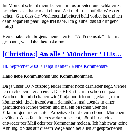
Im Moment scheint mein Leben nur aus arbeiten und schlafen zu
bestehen - ich habe nicht einmal Zeit und Lust, auf die Wiesn zu
gehen. Gut, dass die Wochenendarbeiterei bald vorbei ist und ich
dann sogar ein paar Tage frei habe. Ich glaube, das ist dringend
nötig!
Heute habe ich übrigens meinen ersten "Außeneinsatz" - bin mal
gespannt, was dabei herauskommt...
[Christina:] An alle "Münchner" OJs…
18. September 2006
/
Tanja Banner
/
Keine Kommentare
Hallo liebe Kommilitonen und Kommilitoninnen,
Da ja unser OJ-Notizblog leider immer noch darnieder liegt, wende
ich mich eben hier an euch. Das BPS ist ja nun schon ein paar
Wochen alt und da haben wir (Tanja und ich) uns gedacht, man
könnte sich doch irgendwann demnächst mal abends in einer
gemütlichen Runde treffen und mal ein bisschen über die
Erfahrungen in der harten Arbeitswelt und dem schönen München
erzählen. Also falls Interesse daran besteht, könnt ihr euch ja
entweder per Mail oder per Kommentar melden. Ich hab zwar keine
Ahnung, ob das auf diesem Wege auch bei allen angesprochenen