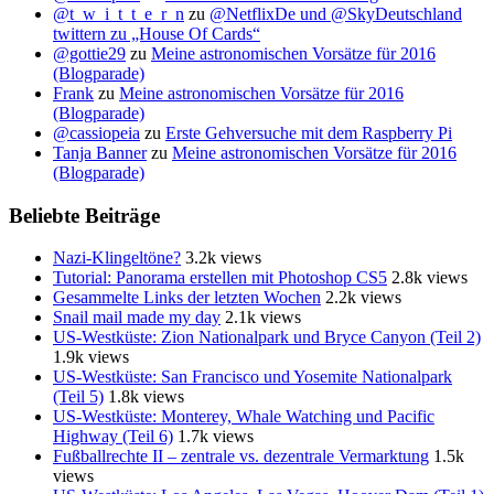
@t_w_i_t_t_e_r_n
zu
@NetflixDe und @SkyDeutschland
twittern zu „House Of Cards“
@gottie29
zu
Meine astronomischen Vorsätze für 2016
(Blogparade)
Frank
zu
Meine astronomischen Vorsätze für 2016
(Blogparade)
@cassiopeia
zu
Erste Gehversuche mit dem Raspberry Pi
Tanja Banner
zu
Meine astronomischen Vorsätze für 2016
(Blogparade)
Beliebte Beiträge
Nazi-Klingeltöne?
3.2k views
Tutorial: Panorama erstellen mit Photoshop CS5
2.8k views
Gesammelte Links der letzten Wochen
2.2k views
Snail mail made my day
2.1k views
US-Westküste: Zion Nationalpark und Bryce Canyon (Teil 2)
1.9k views
US-Westküste: San Francisco und Yosemite Nationalpark
(Teil 5)
1.8k views
US-Westküste: Monterey, Whale Watching und Pacific
Highway (Teil 6)
1.7k views
Fußballrechte II – zentrale vs. dezentrale Vermarktung
1.5k
views