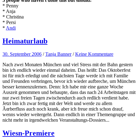
5 people who haven't done this but should:
* Penny
* Anja
* Christina
* Persi
*
Andi
Heimaturlaub
30. September 2006
/
Tanja Banner
/
Keine Kommentare
Nach zwei Monaten München und viel Stress mit der Bahn gestern
bin ich endlich wieder einmal daheim. Das heißt: Das Oktoberfest
ist für mich erledigt und die nächsten Tage werde ich mit Familie
und Freunden verbringen, bevor ich wieder aufbreche, um München
besser kennenzulernen. Denn: Ich habe mir eine ganze Woche
Auszeit genommen und behaupte, dass das nach 24 Arbeitstagen mit
nur zwei freien Tagen zwischendurch auch redlich verdient habe.
Jetzt bin ich zwar fertig mit der Welt und werde zu allem
Ãœberfluss auch noch krank, aber ich freue mich schon drauf,
wenns wieder weitergeht. Dann endlich in einer Themengruppe und
nicht mehr in irgendwelchen Veranstaltungs-Dossiers...
Wiesn-Premiere