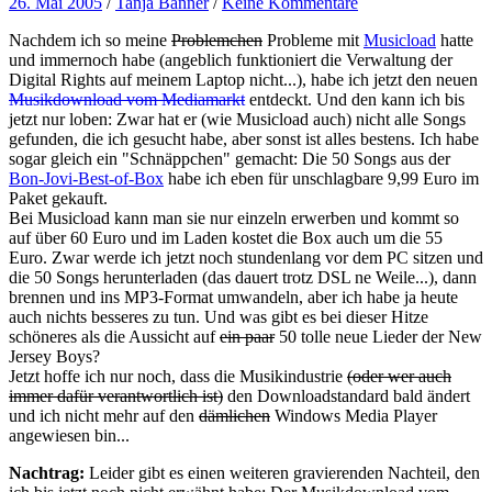
26. Mai 2005
/
Tanja Banner
/
Keine Kommentare
Nachdem ich so meine
Problemchen
Probleme mit
Musicload
hatte
und immernoch habe (angeblich funktioniert die Verwaltung der
Digital Rights auf meinem Laptop nicht...), habe ich jetzt den neuen
Musikdownload vom Mediamarkt
entdeckt. Und den kann ich bis
jetzt nur loben: Zwar hat er (wie Musicload auch) nicht alle Songs
gefunden, die ich gesucht habe, aber sonst ist alles bestens. Ich habe
sogar gleich ein "Schnäppchen" gemacht: Die 50 Songs aus der
Bon-Jovi-Best-of-Box
habe ich eben für unschlagbare 9,99 Euro im
Paket gekauft.
Bei Musicload kann man sie nur einzeln erwerben und kommt so
auf über 60 Euro und im Laden kostet die Box auch um die 55
Euro. Zwar werde ich jetzt noch stundenlang vor dem PC sitzen und
die 50 Songs herunterladen (das dauert trotz DSL ne Weile...), dann
brennen und ins MP3-Format umwandeln, aber ich habe ja heute
auch nichts besseres zu tun. Und was gibt es bei dieser Hitze
schöneres als die Aussicht auf
ein paar
50 tolle neue Lieder der New
Jersey Boys?
Jetzt hoffe ich nur noch, dass die Musikindustrie
(oder wer auch
immer dafür verantwortlich ist)
den Downloadstandard bald ändert
und ich nicht mehr auf den
dämlichen
Windows Media Player
angewiesen bin...
Nachtrag:
Leider gibt es einen weiteren gravierenden Nachteil, den