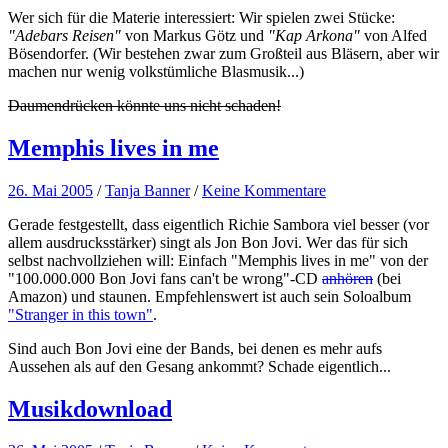
Wer sich für die Materie interessiert: Wir spielen zwei Stücke:
"Adebars Reisen"
von Markus Götz und
"Kap Arkona"
von Alfed
Bösendorfer. (Wir bestehen zwar zum Großteil aus Bläsern, aber wir
machen nur wenig volkstümliche Blasmusik...)
Daumendrücken könnte uns nicht schaden!
Memphis lives in me
26. Mai 2005
/
Tanja Banner
/
Keine Kommentare
Gerade festgestellt, dass eigentlich Richie Sambora viel besser (vor
allem ausdrucksstärker) singt als Jon Bon Jovi. Wer das für sich
selbst nachvollziehen will: Einfach "Memphis lives in me" von der
"100.000.000 Bon Jovi fans can't be wrong"-CD
anhören
(bei
Amazon) und staunen. Empfehlenswert ist auch sein Soloalbum
"Stranger in this town"
.
Sind auch Bon Jovi eine der Bands, bei denen es mehr aufs
Aussehen als auf den Gesang ankommt? Schade eigentlich...
Musikdownload