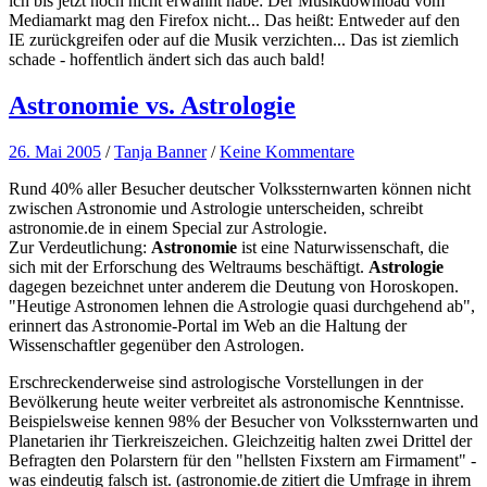
ich bis jetzt noch nicht erwähnt habe: Der Musikdownload vom
Mediamarkt mag den Firefox nicht... Das heißt: Entweder auf den
IE zurückgreifen oder auf die Musik verzichten... Das ist ziemlich
schade - hoffentlich ändert sich das auch bald!
Astronomie vs. Astrologie
26. Mai 2005
/
Tanja Banner
/
Keine Kommentare
Rund 40% aller Besucher deutscher Volkssternwarten können nicht
zwischen Astronomie und Astrologie unterscheiden, schreibt
astronomie.de in einem Special zur Astrologie.
Zur Verdeutlichung:
Astronomie
ist eine Naturwissenschaft, die
sich mit der Erforschung des Weltraums beschäftigt.
Astrologie
dagegen bezeichnet unter anderem die Deutung von Horoskopen.
"Heutige Astronomen lehnen die Astrologie quasi durchgehend ab",
erinnert das Astronomie-Portal im Web an die Haltung der
Wissenschaftler gegenüber den Astrologen.
Erschreckenderweise sind astrologische Vorstellungen in der
Bevölkerung heute weiter verbreitet als astronomische Kenntnisse.
Beispielsweise kennen 98% der Besucher von Volkssternwarten und
Planetarien ihr Tierkreiszeichen. Gleichzeitig halten zwei Drittel der
Befragten den Polarstern für den "hellsten Fixstern am Firmament" -
was eindeutig falsch ist. (astronomie.de zitiert die Umfrage in ihrem