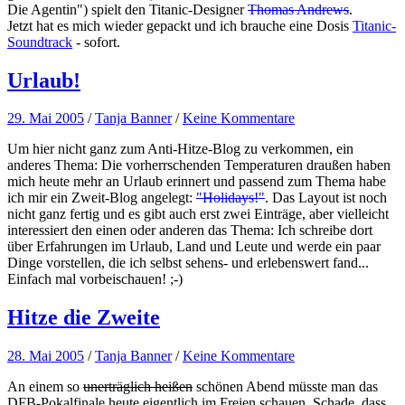
Die Agentin") spielt den Titanic-Designer
Thomas Andrews
.
Jetzt hat es mich wieder gepackt und ich brauche eine Dosis
Titanic-
Soundtrack
- sofort.
Urlaub!
29. Mai 2005
/
Tanja Banner
/
Keine Kommentare
Um hier nicht ganz zum Anti-Hitze-Blog zu verkommen, ein
anderes Thema: Die vorherrschenden Temperaturen draußen haben
mich heute mehr an Urlaub erinnert und passend zum Thema habe
ich mir ein Zweit-Blog angelegt:
"Holidays!"
. Das Layout ist noch
nicht ganz fertig und es gibt auch erst zwei Einträge, aber vielleicht
interessiert den einen oder anderen das Thema: Ich schreibe dort
über Erfahrungen im Urlaub, Land und Leute und werde ein paar
Dinge vorstellen, die ich selbst sehens- und erlebenswert fand...
Einfach mal vorbeischauen! ;-)
Hitze die Zweite
28. Mai 2005
/
Tanja Banner
/
Keine Kommentare
An einem so
unerträglich heißen
schönen Abend müsste man das
DFB-Pokalfinale heute eigentlich im Freien schauen. Schade, dass