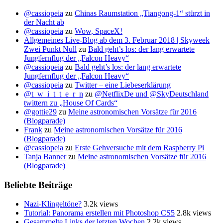
@cassiopeia
zu
Chinas Raumstation „Tiangong-1“ stürzt in
der Nacht ab
@cassiopeia
zu
Wow, SpaceX!
Allgemeines Live-Blog ab dem 3. Februar 2018 | Skyweek
Zwei Punkt Null
zu
Bald geht’s los: der lang erwartete
Jungfernflug der „Falcon Heavy“
@cassiopeia
zu
Bald geht’s los: der lang erwartete
Jungfernflug der „Falcon Heavy“
@cassiopeia
zu
Twitter – eine Liebeserklärung
@t_w_i_t_t_e_r_n
zu
@NetflixDe und @SkyDeutschland
twittern zu „House Of Cards“
@gottie29
zu
Meine astronomischen Vorsätze für 2016
(Blogparade)
Frank
zu
Meine astronomischen Vorsätze für 2016
(Blogparade)
@cassiopeia
zu
Erste Gehversuche mit dem Raspberry Pi
Tanja Banner
zu
Meine astronomischen Vorsätze für 2016
(Blogparade)
Beliebte Beiträge
Nazi-Klingeltöne?
3.2k views
Tutorial: Panorama erstellen mit Photoshop CS5
2.8k views
Gesammelte Links der letzten Wochen
2.2k views