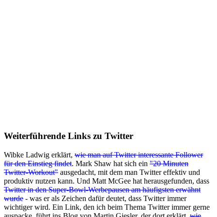
Weiterführende Links zu Twitter
Wibke Ladwig erklärt,
wie man auf Twitter interessante Follower
für den Einstieg findet
. Mark Shaw hat sich ein
"20 Minuten
Twitter-Workout"
ausgedacht, mit dem man Twitter effektiv und
produktiv nutzen kann. Und Matt McGee hat herausgefunden, dass
Twitter in den Super-Bowl-Werbepausen am häufigsten erwähnt
wurde
- was er als Zeichen dafür deutet, dass Twitter immer
wichtiger wird. Ein Link, den ich beim Thema Twitter immer gerne
auspacke, führt ins Blog von Martin Giesler, der dort erklärt,
wie