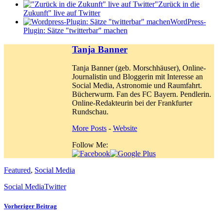
"Zurück in die
Zukunft" live auf Twitter
WordPress-
Plugin: Sätze "twitterbar" machen
Tanja Banner
Tanja Banner (geb. Morschhäuser), Online-
Journalistin und Bloggerin mit Interesse an
Social Media, Astronomie und Raumfahrt.
Bücherwurm. Fan des FC Bayern. Pendlerin.
Online-Redakteurin bei der Frankfurter
Rundschau.
More Posts
-
Website
Follow Me:
Featured
,
Social Media
Social Media
Twitter
Vorheriger Beitrag