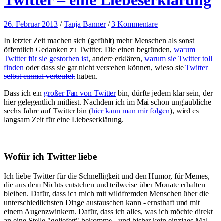
26. Februar 2013
/
Tanja Banner
/
3 Kommentare
In letzter Zeit machen sich (gefühlt) mehr Menschen als sonst
öffentlich Gedanken zu Twitter. Die einen begründen,
warum
Twitter für sie gestorben ist
, andere erklären,
warum sie Twitter toll
finden
oder dass sie gar nicht verstehen können, wieso sie
Twitter
selbst einmal verteufelt
haben.
Dass ich ein
großer Fan von Twitter
bin, dürfte jedem klar sein, der
hier gelegentlich mitliest. Nachdem ich im Mai schon unglaubliche
sechs Jahre auf Twitter bin (
hier kann man mir folgen
), wird es
langsam Zeit für eine Liebeserklärung.
Wofür ich Twitter liebe
Ich liebe Twitter für die Schnelligkeit und den Humor, für Memes,
die aus dem Nichts entstehen und teilweise über Monate erhalten
bleiben. Dafür, dass ich mich mit wildfremden Menschen über die
unterschiedlichsten Dinge austauschen kann - ernsthaft und mit
einem Augenzwinkern. Dafür, dass ich alles, was ich möchte direkt
an eine Stelle "geliefert" bekomme - und bisher kein einziges Mal