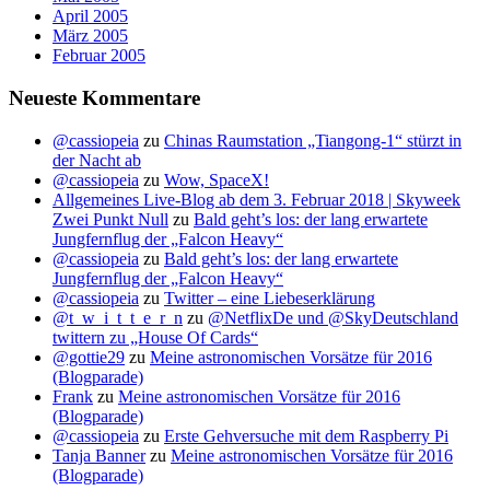
April 2005
März 2005
Februar 2005
Neueste Kommentare
@cassiopeia
zu
Chinas Raumstation „Tiangong-1“ stürzt in
der Nacht ab
@cassiopeia
zu
Wow, SpaceX!
Allgemeines Live-Blog ab dem 3. Februar 2018 | Skyweek
Zwei Punkt Null
zu
Bald geht’s los: der lang erwartete
Jungfernflug der „Falcon Heavy“
@cassiopeia
zu
Bald geht’s los: der lang erwartete
Jungfernflug der „Falcon Heavy“
@cassiopeia
zu
Twitter – eine Liebeserklärung
@t_w_i_t_t_e_r_n
zu
@NetflixDe und @SkyDeutschland
twittern zu „House Of Cards“
@gottie29
zu
Meine astronomischen Vorsätze für 2016
(Blogparade)
Frank
zu
Meine astronomischen Vorsätze für 2016
(Blogparade)
@cassiopeia
zu
Erste Gehversuche mit dem Raspberry Pi
Tanja Banner
zu
Meine astronomischen Vorsätze für 2016
(Blogparade)