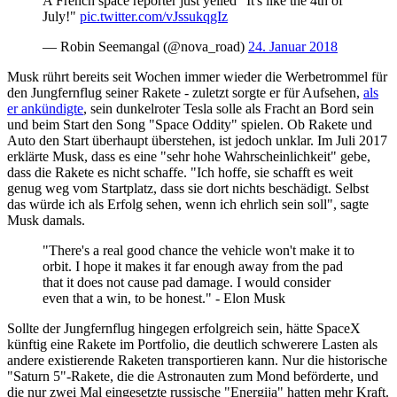
A French space reporter just yelled "It's like the 4th of
July!"
pic.twitter.com/vJssukqgIz
— Robin Seemangal (@nova_road)
24. Januar 2018
Musk rührt bereits seit Wochen immer wieder die Werbetrommel für
den Jungfernflug seiner Rakete - zuletzt sorgte er für Aufsehen,
als
er ankündigte
, sein dunkelroter Tesla solle als Fracht an Bord sein
und beim Start den Song "Space Oddity" spielen. Ob Rakete und
Auto den Start überhaupt überstehen, ist jedoch unklar. Im Juli 2017
erklärte Musk, dass es eine "sehr hohe Wahrscheinlichkeit" gebe,
dass die Rakete es nicht schaffe. "Ich hoffe, sie schafft es weit
genug weg vom Startplatz, dass sie dort nichts beschädigt. Selbst
das würde ich als Erfolg sehen, wenn ich ehrlich sein soll", sagte
Musk damals.
"There's a real good chance the vehicle won't make it to
orbit. I hope it makes it far enough away from the pad
that it does not cause pad damage. I would consider
even that a win, to be honest." - Elon Musk
Sollte der Jungfernflug hingegen erfolgreich sein, hätte SpaceX
künftig eine Rakete im Portfolio, die deutlich schwerere Lasten als
andere existierende Raketen transportieren kann. Nur die historische
"Saturn 5"-Rakete, die die Astronauten zum Mond beförderte, und
die nur zwei Mal eingesetzte russische "Energija" hatten mehr Kraft.