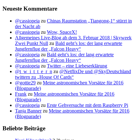
Neueste Kommentare
@cassiopeia
zu
Chinas Raumstation „Tiangong-1“ stürzt in
der Nacht ab
@cassiopeia
zu
Wow, SpaceX!
Allgemeines Live-Blog ab dem 3. Februar 2018 | Skyweek
Zwei Punkt Null
zu
Bald geht’s los: der lang erwartete
Jungfernflug der „Falcon Heavy“
@cassiopeia
zu
Bald geht’s los: der lang erwartete
Jungfernflug der „Falcon Heavy“
@cassiopeia
zu
Twitter – eine Liebeserklärung
@t_w_i_t_t_e_r_n
zu
@NetflixDe und @SkyDeutschland
twittern zu „House Of Cards“
@gottie29
zu
Meine astronomischen Vorsätze für 2016
(Blogparade)
Frank
zu
Meine astronomischen Vorsätze für 2016
(Blogparade)
@cassiopeia
zu
Erste Gehversuche mit dem Raspberry Pi
Tanja Banner
zu
Meine astronomischen Vorsätze für 2016
(Blogparade)
Beliebte Beiträge