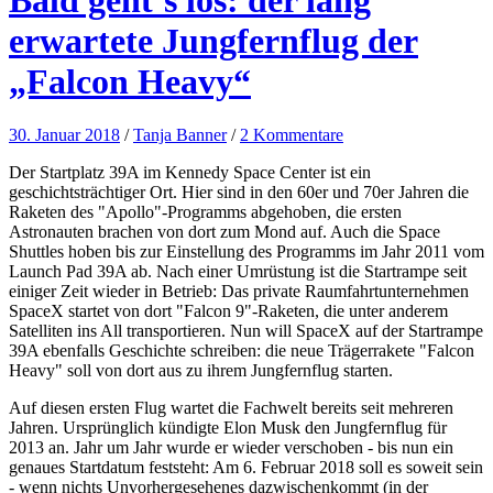
erwartete Jungfernflug der
„Falcon Heavy“
30. Januar 2018
/
Tanja Banner
/
2 Kommentare
Der Startplatz 39A im Kennedy Space Center ist ein
geschichtsträchtiger Ort. Hier sind in den 60er und 70er Jahren die
Raketen des "Apollo"-Programms abgehoben, die ersten
Astronauten brachen von dort zum Mond auf. Auch die Space
Shuttles hoben bis zur Einstellung des Programms im Jahr 2011 vom
Launch Pad 39A ab. Nach einer Umrüstung ist die Startrampe seit
einiger Zeit wieder in Betrieb: Das private Raumfahrtunternehmen
SpaceX startet von dort "Falcon 9"-Raketen, die unter anderem
Satelliten ins All transportieren. Nun will SpaceX auf der Startrampe
39A ebenfalls Geschichte schreiben: die neue Trägerrakete "Falcon
Heavy" soll von dort aus zu ihrem Jungfernflug starten.
Auf diesen ersten Flug wartet die Fachwelt bereits seit mehreren
Jahren. Ursprünglich kündigte Elon Musk den Jungfernflug für
2013 an. Jahr um Jahr wurde er wieder verschoben - bis nun ein
genaues Startdatum feststeht: Am 6. Februar 2018 soll es soweit sein
- wenn nichts Unvorhergesehenes dazwischenkommt (in der