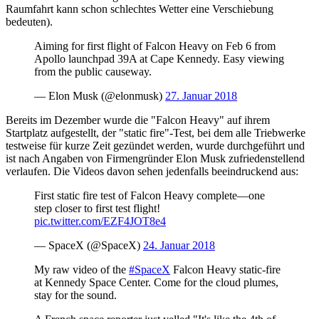
Raumfahrt kann schon schlechtes Wetter eine Verschiebung
bedeuten).
Aiming for first flight of Falcon Heavy on Feb 6 from
Apollo launchpad 39A at Cape Kennedy. Easy viewing
from the public causeway.
— Elon Musk (@elonmusk)
27. Januar 2018
Bereits im Dezember wurde die "Falcon Heavy" auf ihrem
Startplatz aufgestellt, der "static fire"-Test, bei dem alle Triebwerke
testweise für kurze Zeit gezündet werden, wurde durchgeführt und
ist nach Angaben von Firmengründer Elon Musk zufriedenstellend
verlaufen. Die Videos davon sehen jedenfalls beeindruckend aus:
First static fire test of Falcon Heavy complete—one
step closer to first test flight!
pic.twitter.com/EZF4JOT8e4
— SpaceX (@SpaceX)
24. Januar 2018
My raw video of the
#SpaceX
Falcon Heavy static-fire
at Kennedy Space Center. Come for the cloud plumes,
stay for the sound.