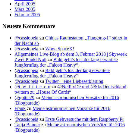
April 2005
März 2005
Februar 2005
Neueste Kommentare
@cassiopeia
zu
Chinas Raumstation „Tiangong-1“ stürzt in
der Nacht ab
@cassiopeia
zu
Wow, SpaceX!
Allgemeines Live-Blog ab dem 3. Februar 2018 | Skyweek
Zwei Punkt Null
zu
Bald geht’s los: der lang erwartete
Jungfernflug der „Falcon Heavy“
@cassiopeia
zu
Bald geht’s los: der lang erwartete
Jungfernflug der „Falcon Heavy“
@cassiopeia
zu
Twitter – eine Liebeserklärung
@t_w_i_t_t_e_r_n
zu
@NetflixDe und @SkyDeutschland
twittern zu „House Of Cards“
@gottie29
zu
Meine astronomischen Vorsätze für 2016
(Blogparade)
Frank
zu
Meine astronomischen Vorsätze für 2016
(Blogparade)
@cassiopeia
zu
Erste Gehversuche mit dem Raspberry Pi
Tanja Banner
zu
Meine astronomischen Vorsätze für 2016
(Blogparade)