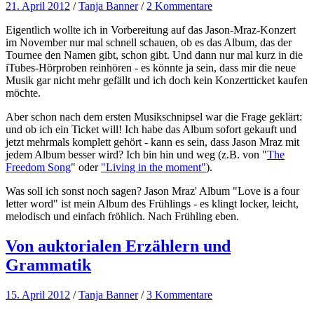
21. April 2012
/
Tanja Banner
/
2 Kommentare
Eigentlich wollte ich in Vorbereitung auf das Jason-Mraz-Konzert
im November nur mal schnell schauen, ob es das Album, das der
Tournee den Namen gibt, schon gibt. Und dann nur mal kurz in die
iTubes-Hörproben reinhören - es könnte ja sein, dass mir die neue
Musik gar nicht mehr gefällt und ich doch kein Konzertticket kaufen
möchte.
Aber schon nach dem ersten Musikschnipsel war die Frage geklärt:
und ob ich ein Ticket will! Ich habe das Album sofort gekauft und
jetzt mehrmals komplett gehört - kann es sein, dass Jason Mraz mit
jedem Album besser wird? Ich bin hin und weg (z.B. von "
The
Freedom Song
" oder
"Living in the moment"
).
Was soll ich sonst noch sagen? Jason Mraz' Album "Love is a four
letter word" ist mein Album des Frühlings - es klingt locker, leicht,
melodisch und einfach fröhlich. Nach Frühling eben.
Von auktorialen Erzählern und
Grammatik
15. April 2012
/
Tanja Banner
/
3 Kommentare