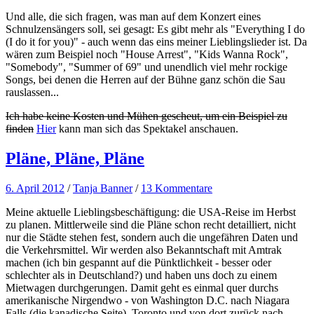
Und alle, die sich fragen, was man auf dem Konzert eines
Schnulzensängers soll, sei gesagt: Es gibt mehr als "Everything I do
(I do it for you)" - auch wenn das eins meiner Lieblingslieder ist. Da
wären zum Beispiel noch "House Arrest", "Kids Wanna Rock",
"Somebody", "Summer of 69" und unendlich viel mehr rockige
Songs, bei denen die Herren auf der Bühne ganz schön die Sau
rauslassen...
Ich habe keine Kosten und Mühen gescheut, um ein Beispiel zu
finden
Hier
kann man sich das Spektakel anschauen.
Pläne, Pläne, Pläne
6. April 2012
/
Tanja Banner
/
13 Kommentare
Meine aktuelle Lieblingsbeschäftigung: die USA-Reise im Herbst
zu planen. Mittlerweile sind die Pläne schon recht detailliert, nicht
nur die Städte stehen fest, sondern auch die ungefähren Daten und
die Verkehrsmittel. Wir werden also Bekanntschaft mit Amtrak
machen (ich bin gespannt auf die Pünktlichkeit - besser oder
schlechter als in Deutschland?) und haben uns doch zu einem
Mietwagen durchgerungen. Damit geht es einmal quer durchs
amerikanische Nirgendwo - von Washington D.C. nach Niagara
Falls (die kanadische Seite), Toronto und von dort zurück nach