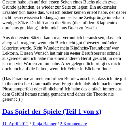
Gestern habe ich auf den ersten Seiten eines Buchs gleich zwei
Gründe gefunden, es wieder zur Seite zu legen: Ein auktorialer
Erzähler (ich hasse das, weil ich bisher keinen erlebt habe, der dabei
nicht besserwisserisch klang...) und seltsame Zeitsprünge innerhalb
weniger Sätze. Da hilft auch die Story (die auf dem Klappentext
durchaus gut klang) nicht, mich ans Buch zu fesseln.
Aus den ersten Sätzen kann man vermutlich herauslesen, dass ich
allergisch reagiere, wenn ein Buch nicht gut übersetzt und/oder
lektoriert wurde. Kein Wunder: mein Kindheits-Traumberuf war
Lektorin. Diesen Wunsch hat mir ein
netter
Berufsberater schnell
ausgeredet und ich habe mir einen anderen Beruf gesucht, in dem
ich mit viel Worten zu tun habe. Aber gelegentlich bringt es mich
doch noch auf die Palme, wenn ich Fehler in Büchern finde.
(Das Paradoxe an meinem frühen Berufswunsch ist, dass ich nie gut
in theoretischer Grammatik war. Fragt mich bloß nicht nach einem
Plusquamperfekt oder ähnlichem! Ich habe das einfach immer aus
dem Gefühl heraus richtig gemacht und daher die Theorie nie
gelernt ;-) )
Das Spiel der Spiele (Teil 1 von x)
11. April 2012
/
Tanja Banner
/
2 Kommentare