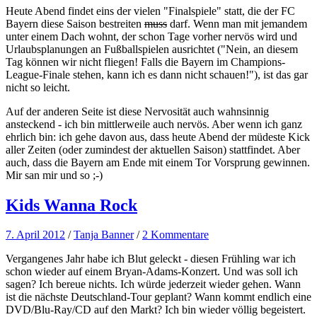
Heute Abend findet eins der vielen "Finalspiele" statt, die der FC
Bayern diese Saison bestreiten
muss
darf. Wenn man mit jemandem
unter einem Dach wohnt, der schon Tage vorher nervös wird und
Urlaubsplanungen an Fußballspielen ausrichtet ("Nein, an diesem
Tag können wir nicht fliegen! Falls die Bayern im Champions-
League-Finale stehen, kann ich es dann nicht schauen!"), ist das gar
nicht so leicht.
Auf der anderen Seite ist diese Nervosität auch wahnsinnig
ansteckend - ich bin mittlerweile auch nervös. Aber wenn ich ganz
ehrlich bin: ich gehe davon aus, dass heute Abend der müdeste Kick
aller Zeiten (oder zumindest der aktuellen Saison) stattfindet. Aber
auch, dass die Bayern am Ende mit einem Tor Vorsprung gewinnen.
Mir san mir und so ;-)
Kids Wanna Rock
7. April 2012
/
Tanja Banner
/
2 Kommentare
Vergangenes Jahr habe ich Blut geleckt - diesen Frühling war ich
schon wieder auf einem Bryan-Adams-Konzert. Und was soll ich
sagen? Ich bereue nichts. Ich würde jederzeit wieder gehen. Wann
ist die nächste Deutschland-Tour geplant? Wann kommt endlich eine
DVD/Blu-Ray/CD auf den Markt? Ich bin wieder völlig begeistert.