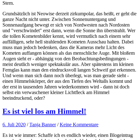
Stern.
Grundsätzlich ist Neowise derzeit zirkumpolar, das heißt, er geht die
ganze Nacht nicht unter. Zwischen Sonnenuntergang und
Sonnenaufgang bewegt er sich von Nordwesten nach Nordosten
und "verschwindet" erst dann, wenn die Sonne ihn überstrahlt. Wer
die tollen Kometenbilder kennt, wird vermutlich nach einem sehr
auffälligen, sehr hell strahlenden Kometen Ausschau halten. Dabei
muss man jedoch bedenken, dass die Kameras mehr Licht des
Kometen auffangen können als das menschliche Auge. Mit bloßem
Augen sieht er - abhängig von den Beobachtungsbedingungen -
meist deutlich weniger spektakulär aus. Aber spätestens im kleinen
Fernglas kann man den eindrucksvoll langen Schweif gut erkennen.
Und wenn man sich dann noch überlegt, was man gerade sieht -
einen Himmelskörper, der aus den Tiefen des Weltalls kommt und
der erst in tausenden Jahren wiederkommen wird - dann ist doch
selbst ein verwaschener kleiner Lichtfleck am Himmel
beeindruckend, oder?
Es ist viel los am Himmel!
6. Juli 2020
/
Tanja Banner
/
Keine Kommentare
Es ist wie immer: Schaffe ich es endlich wieder, einen Blogeintrag