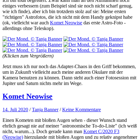
Ich bin total begeistert. Zwar kann man an den Aufnahmen noch
einiges verbessern (zum Beispiel sind sie noch nicht scharf genug,
wie ich finde), aber ich bin trotzdem stolz auf sie: Meine ersten
"richtigen" Astrofotos, die ich nicht mit dem Handy geknipst habe
(ok, vielleicht war auch
Komet Neowise
das erste Astro-Foto -
allerdings ohne Teleskop).
(Klicken zum Vergrößern)
Jetzt muss ich nur noch das Adapter-Chaos in den Griff bekommen,
um in Zukunft vielleicht auch meine anderen Okulare mit der
Kamera benutzen zu können. Dann steht auch einer Fotosession mit
Jupiter und Saturn nichts mehr im Wege.
Komet Neowise
14. Juli 2020
/
Tanja Banner
/
Keine Kommentare
Einen Kometen mit bloßen Augen sehen - dieser Wunsch stand
ehrlich gesagt nie auf meiner "astronomische To-do-Liste" (ich weiß
nicht, warum...). Doch gerade kann man
Komet C/2020 F3
(Neowise)
hierzulande mit bloßen Augen und zu relativ angenehmer