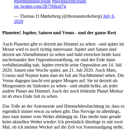
#nightshiningclouds
#noctilucentclouds
pic.twitter.com/2B7N8znI7g
— Thomas D Mørkeberg (@thomasmorkeberg)
July 6,
2020
Planeten! Jupiter, Saturn und Venus - und der ganze Rest
Auch Planeten gibt es derzeit am Himmel zu sehen - und später im
Monat wird es noch richtig interessant: Jupiter und Saturn sind
derzeit am Abendhimmel zu sehen und bald erreichen beide kurz
nacheinander ihre Oppositionsstellung, sie sind der Erde dann
verhältnismäßig nah. Jupiter erreicht seine Opposition am 14. Juli
2020, Saturn eine Woche später, am 21. Juli 2020. Auch Mars,
Uranus und Neptun kann man im Juli am Nachthimmel sehen. Die
Venus dagegen taucht erst gegen Morgen auf: Sie ist derzeit als
Morgenstern im Südosten zu sehen - und strahlt heller, als jeder
andere Planet am Himmel. Auch der noch fehlende Planet Merkur
ist ab etwa Ende Juli zu sehen.
Das Tolle an der Astronomie und Himmelsbeobachtung ist, dass es
eigentlich immer etwas zu sehen gibt. Das Nervige ist allerdings,
dass man immer vom Wetter abhängig ist. Das merkt man gerade
beim aktuellen Wetter wieder: Ich persönlich überlege es mir zwei
Mal, ob ich meinen Wecker auf die Zeit vor Sonnenaufgang stelle,