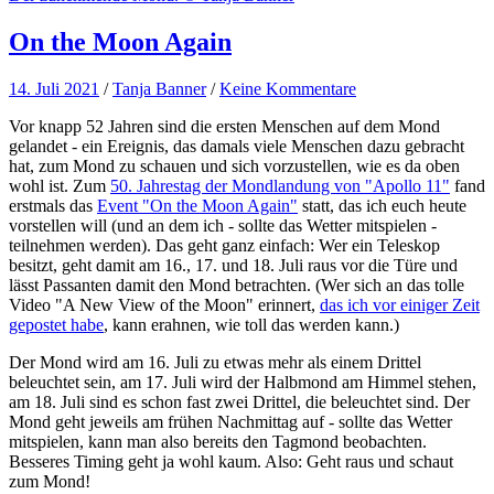
On the Moon Again
14. Juli 2021
/
Tanja Banner
/
Keine Kommentare
Vor knapp 52 Jahren sind die ersten Menschen auf dem Mond
gelandet - ein Ereignis, das damals viele Menschen dazu gebracht
hat, zum Mond zu schauen und sich vorzustellen, wie es da oben
wohl ist. Zum
50. Jahrestag der Mondlandung von "Apollo 11"
fand
erstmals das
Event "On the Moon Again"
statt, das ich euch heute
vorstellen will (und an dem ich - sollte das Wetter mitspielen -
teilnehmen werden). Das geht ganz einfach: Wer ein Teleskop
besitzt, geht damit am 16., 17. und 18. Juli raus vor die Türe und
lässt Passanten damit den Mond betrachten. (Wer sich an das tolle
Video "A New View of the Moon" erinnert,
das ich vor einiger Zeit
gepostet habe
, kann erahnen, wie toll das werden kann.)
Der Mond wird am 16. Juli zu etwas mehr als einem Drittel
beleuchtet sein, am 17. Juli wird der Halbmond am Himmel stehen,
am 18. Juli sind es schon fast zwei Drittel, die beleuchtet sind. Der
Mond geht jeweils am frühen Nachmittag auf - sollte das Wetter
mitspielen, kann man also bereits den Tagmond beobachten.
Besseres Timing geht ja wohl kaum. Also: Geht raus und schaut
zum Mond!