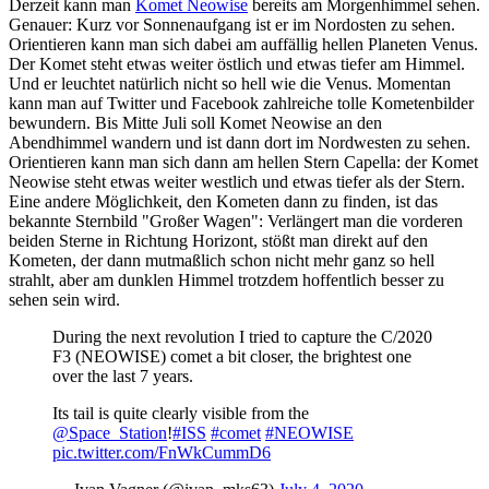
Derzeit kann man
Komet Neowise
bereits am Morgenhimmel sehen.
Genauer: Kurz vor Sonnenaufgang ist er im Nordosten zu sehen.
Orientieren kann man sich dabei am auffällig hellen Planeten Venus.
Der Komet steht etwas weiter östlich und etwas tiefer am Himmel.
Und er leuchtet natürlich nicht so hell wie die Venus. Momentan
kann man auf Twitter und Facebook zahlreiche tolle Kometenbilder
bewundern. Bis Mitte Juli soll Komet Neowise an den
Abendhimmel wandern und ist dann dort im Nordwesten zu sehen.
Orientieren kann man sich dann am hellen Stern Capella: der Komet
Neowise steht etwas weiter westlich und etwas tiefer als der Stern.
Eine andere Möglichkeit, den Kometen dann zu finden, ist das
bekannte Sternbild "Großer Wagen": Verlängert man die vorderen
beiden Sterne in Richtung Horizont, stößt man direkt auf den
Kometen, der dann mutmaßlich schon nicht mehr ganz so hell
strahlt, aber am dunklen Himmel trotzdem hoffentlich besser zu
sehen sein wird.
During the next revolution I tried to capture the C/2020
F3 (NEOWISE) comet a bit closer, the brightest one
over the last 7 years.
Its tail is quite clearly visible from the
@Space_Station
!
#ISS
#comet
#NEOWISE
pic.twitter.com/FnWkCummD6