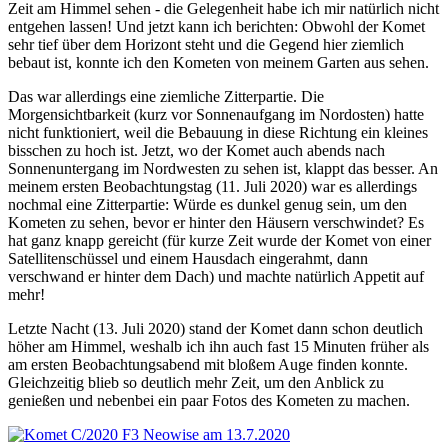
Zeit am Himmel sehen - die Gelegenheit habe ich mir natürlich nicht
entgehen lassen! Und jetzt kann ich berichten: Obwohl der Komet
sehr tief über dem Horizont steht und die Gegend hier ziemlich
bebaut ist, konnte ich den Kometen von meinem Garten aus sehen.
Das war allerdings eine ziemliche Zitterpartie. Die
Morgensichtbarkeit (kurz vor Sonnenaufgang im Nordosten) hatte
nicht funktioniert, weil die Bebauung in diese Richtung ein kleines
bisschen zu hoch ist. Jetzt, wo der Komet auch abends nach
Sonnenuntergang im Nordwesten zu sehen ist, klappt das besser. An
meinem ersten Beobachtungstag (11. Juli 2020) war es allerdings
nochmal eine Zitterpartie: Würde es dunkel genug sein, um den
Kometen zu sehen, bevor er hinter den Häusern verschwindet? Es
hat ganz knapp gereicht (für kurze Zeit wurde der Komet von einer
Satellitenschüssel und einem Hausdach eingerahmt, dann
verschwand er hinter dem Dach) und machte natürlich Appetit auf
mehr!
Letzte Nacht (13. Juli 2020) stand der Komet dann schon deutlich
höher am Himmel, weshalb ich ihn auch fast 15 Minuten früher als
am ersten Beobachtungsabend mit bloßem Auge finden konnte.
Gleichzeitig blieb so deutlich mehr Zeit, um den Anblick zu
genießen und nebenbei ein paar Fotos des Kometen zu machen.