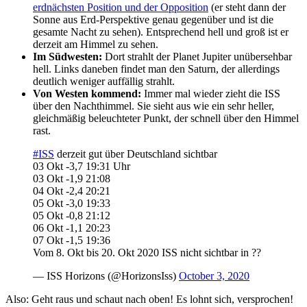
erdnächsten Position und der Opposition
(er steht dann der
Sonne aus Erd-Perspektive genau gegenüber und ist die
gesamte Nacht zu sehen). Entsprechend hell und groß ist er
derzeit am Himmel zu sehen.
Im Südwesten:
Dort strahlt der Planet Jupiter unübersehbar
hell. Links daneben findet man den Saturn, der allerdings
deutlich weniger auffällig strahlt.
Von Westen kommend:
Immer mal wieder zieht die ISS
über den Nachthimmel. Sie sieht aus wie ein sehr heller,
gleichmäßig beleuchteter Punkt, der schnell über den Himmel
rast.
#ISS
derzeit gut über Deutschland sichtbar
03 Okt -3,7 19:31 Uhr
03 Okt -1,9 21:08
04 Okt -2,4 20:21
05 Okt -3,0 19:33
05 Okt -0,8 21:12
06 Okt -1,1 20:23
07 Okt -1,5 19:36
Vom 8. Okt bis 20. Okt 2020 ISS nicht sichtbar in ??
— ISS Horizons (@HorizonsIss)
October 3, 2020
Also: Geht raus und schaut nach oben! Es lohnt sich, versprochen!