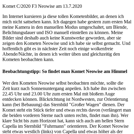
Komet C/2020 F3 Neowise am 13.7.2020
Im Internet kursieren ja diese tollen Kometenbilder, an denen ich
mich nicht sattsehen kann. Ich dagegen habe gestern zum ersten Mal
meine Kamera in den manuellen Modus umgeschaltet, um Blende,
Belichtungsdauer und ISO manuell einstellen zu können. Meine
Bilder sind deshalb auch keine Kunstwerke geworden, aber sie
zeigen den Kometen Neowise und ich habe sie selbst gemacht. Und
hoffentlich gibt es in nächster Zeit noch einige wolkenfreie
Abende/Nächte, in denen ich weiter üben und gleichzeitig den
Kometen beobachten kann.
Beobachtungstipp: So findet man Komet Neowise am Himmel
Wer den Kometen Neowise selbst beobachten möchte, sollte die
Zeit kurz nach Sonnenuntergang anpeilen. Ich habe ihn zwischen
22.45 Uhr und 23.00 Uhr zum ersten Mal mit bloßem Auge
entdecken können. Blickrichtung ist Nordwesten, zur Orientierung
kann (bei Bebauung) das Sternbild "Großer Wagen" dienen. Der
Komet steht ein Stück tiefer und etwas rechts davon (verlängert man
die beiden vorderen Sterne nach unten rechts, findet man ihn). Wer
klare Sicht bis zum Horizont hat, kann sich auch am hellen Stern
Capella im Sternbild "Fuhrmann" orientieren. Der Komet Neowise
steht etwas westlich (links) von Capella und etwas höher als der