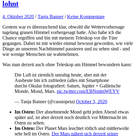
lohnt
4. Oktober 2020
/
Tanja Banner
/
Keine Kommentare
Gestern war es überraschend klar, obwohl die Wettervorhersage
tagelang grauen Himmel vorhergesagt hatte. Also habe ich die
Chance ergriffen und bin mit meinem Teleskop vor die Türe
gegangen. Dabei ist mir wieder einmal bewusst geworden, wie viele
Dinge an unserem Nachthimmel passieren und zu sehen sind - und
wie wenige Menschen sie wahrnehmen.
Was man derzeit auch ohne Teleskop am Himmel bewundern kann:
Die Luft ist ziemlich unruhig heute, aber mit der
Ausbeute bin ich zufrieden (alles mit Smartphone
durchs Okular fotografiert: Saturn, Jupiter + Galileische
Monde, Mond, Mars.
pic.twitter.com/EBNmlmWEYV
— Tanja Banner (@cassiopeia)
October 3, 2020
Im Osten:
Der abnehmende Mond geht jeden Abend etwas
später auf, ist aber derzeit noch deutlich vor Mitternacht im
Osten zu sehen.
Im Osten:
Der Planet Mars leuchtet rötlich und mittlerweile
sehr hell im Osten.
Der Mars nähert sich derzeit seiner