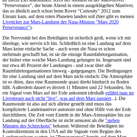
"Perseverance", der heute Abend in einem ausgeklügelten Manöver,
das so ähnlich auch schon beim Rover "Curiosity" 2012 zum
Einsatz kam, auf dem roten Planeten landen soll (hier gibt es meinen
Liveticker zur Mars-Landung der Nasa-Mission "Mars 2020
Perseverance"
).
Die Nervosität bei den Beteiligten ist sicherlich groß, wenn ich mir
überlege, wie nervös ich bin. Schließlich ist eine Landung auf dem
Mars keine einfache Sache - auch wenn die Nasa es schon
mehrmals geschafft hat, ist sie die einzige Raumfahrtorganisation,
der bisher eine weiche Mars-Landung gelungen ist. Insgesamt sind
nur etwa 40 Prozent der Landungen - und zwar über alle
Raumfahrtorganisationen hinweg - gutgegangen. Die Bedingungen
für eine Landung sind auf dem Mars nicht einfach: Die Atmosphäre
ist so dünn, dass eine Raumsonde quasi direkt hindurch zu Boden
fällt. Außerdem dauert es derzeit 11 Minuten und 22 Sekunden, bis
ein Signal vom Mars auf der Erde ankommt (deshalb
erfährt man im
Livestream auch nicht "live", was auf dem Mars passiert
...). Die
Raumsonde ist also auf sich alleine gestellt und muss das
komplizierte Landemanöver autonom und ohne Hilfe von der Erde
durchführen. Die Zeit vom Eintritt in die Mars-Atmosphäre bis zur
Landung auf der Oberfläche ist nicht umsonst als die
"sieben
Minuten des Schreckens"
bekannt: Während die Beteiligten im
Kontrollzentrum in den USA auf die Signale vom Beginn des
Landemanövers warten, ist "Perseverance" bereits auf dem Mars