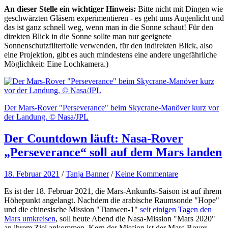
An dieser Stelle ein wichtiger Hinweis:
Bitte nicht mit Dingen wie
geschwärzten Gläsern experimentieren - es geht ums Augenlicht und
das ist ganz schnell weg, wenn man in die Sonne schaut! Für den
direkten Blick in die Sonne sollte man nur geeignete
Sonnenschutzfilterfolie verwenden, für den indirekten Blick, also
eine Projektion, gibt es auch mindestens eine andere ungefährliche
Möglichkeit: Eine Lochkamera.)
Der Mars-Rover "Perseverance" beim Skycrane-Manöver kurz vor
der Landung. © Nasa/JPL
Der Countdown läuft: Nasa-Rover
„Perseverance“ soll auf dem Mars landen
18. Februar 2021
/
Tanja Banner
/
Keine Kommentare
Es ist der 18. Februar 2021, die Mars-Ankunfts-Saison ist auf ihrem
Höhepunkt angelangt. Nachdem die arabische Raumsonde "Hope"
und die chinesische Mission "Tianwen-1"
seit einigen Tagen den
Mars umkreisen
, soll heute Abend die Nasa-Mission "Mars 2020"
an ihrem Ziel ankommen. Kern der Mission ist der Mars-Rover