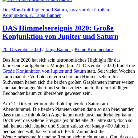
Der Mond mit Jupiter und Saturn, kurz vor der Großen
Konjunktion. © Tanja Banner
DAS Himmelsereignis 2020: Große
Konjunktion von Jupiter und Saturn
20. Dezember 2020
/
Tanja Banner
/
Keine Kommentare
Das Jahr 2020 hat sich sein astronomisches Highlight für das
Jahresende aufgehoben: Morgen (am 21. Dezember 2020) findet die
Große Konjunktion von Jupiter und Saturn
statt. Seit vielen Wochen
kann man die Vorboten davon schon am Himmel sehen: Im
Südwesten haben sich die beiden großen Gasplaneten immer weiter
aneinander angenähert und sollten zuletzt auch für den zufälligen
Beobachter kaum zu übersehen gewesen sein.
Am 21. Dezember nun überholt Jupiter den Saturn am
Abendhimmel. Die beiden Planeten stehen dann so nah beieinander,
dass man sie mit bloßem Auge kaum noch auseinanderhalten kann.
Doch wer das seltene Ereignis (es findet alle 20 Jahre statt, doch so
nah kamen sich Jupiter und Saturn zuletzt vor knapp 400 Jahren)
beobachten will, hat vermutlich Pech: Zumindest die
Wettervorhersage für meine Region sieht nicht gut aus. Gut, dass es