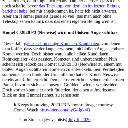
zu schreiben, dann folgt auch relativ bald der nächste. Dass ich es
noch schaffe, bevor
das Teleskop, von dem ich im letzten Beitrag
berichtet habe
, bei mir angekommen ist, hätte ich nicht erwartet.
Aber am Himmel passiert gerade so viel (das man auch ohne
Teleskop sehen kann!), dass das einen eigenen Beitrag wert ist.
Komet C/2020 F3 (Neowise) wird mit bloßem Auge sichtbar
Dieses Jahr
gab es schon einige Kometen-Kandidaten
, von denen
man hoffte, dass sie der lange erwartete, mit bloßem Auge sichtbare
Komet werden. Doch bisher waren alle heißen Kandidaten
Rohrkrepierer - das passiert, Kometen sind unberechenbar. Nun
scheint sich jedoch der Komet C/2020 F3 (Neowise) zu einem mit
bloßen Augen sichtbaren Kometen zu entwickeln. Sein Perihel (den
sonnennächsten Punkt der Umlaufbahn) hat der Komet Neowise
bereits am 3. Juli erreicht. Demnächst erreicht er seinen erdnächsten
Punkt, bevor er sich aus "unseren Gefilden" wieder verabschiedet.
Doch vorher könnte er noch für jeden, der einen aufmerksamen
Blick an den Himmel richtet, zu sehen sein.
It Keeps improving, 2020 F3 Neowise. Image courtesy
Comet Watch
pic.twitter.com/ojyG4Igk4Q
— Con Stoitsis (@vivstoitsis)
July 6, 2020