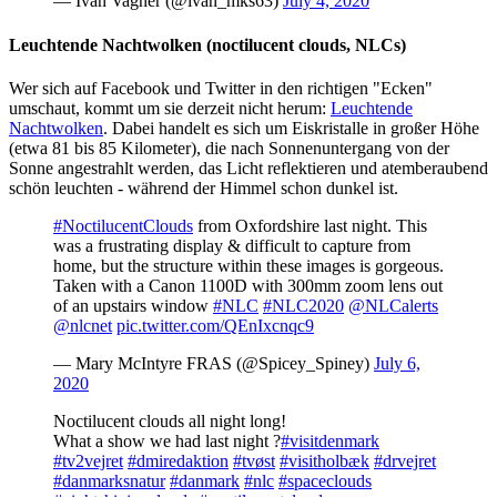
— Ivan Vagner (@ivan_mks63)
July 4, 2020
Leuchtende Nachtwolken (noctilucent clouds, NLCs)
Wer sich auf Facebook und Twitter in den richtigen "Ecken"
umschaut, kommt um sie derzeit nicht herum:
Leuchtende
Nachtwolken
. Dabei handelt es sich um Eiskristalle in großer Höhe
(etwa 81 bis 85 Kilometer), die nach Sonnenuntergang von der
Sonne angestrahlt werden, das Licht reflektieren und atemberaubend
schön leuchten - während der Himmel schon dunkel ist.
#NoctilucentClouds
from Oxfordshire last night. This
was a frustrating display & difficult to capture from
home, but the structure within these images is gorgeous.
Taken with a Canon 1100D with 300mm zoom lens out
of an upstairs window
#NLC
#NLC2020
@NLCalerts
@nlcnet
pic.twitter.com/QEnIxcnqc9
— Mary McIntyre FRAS (@Spicey_Spiney)
July 6,
2020
Noctilucent clouds all night long!
What a show we had last night ?
#visitdenmark
#tv2vejret
#dmiredaktion
#tvøst
#visitholbæk
#drvejret
#danmarksnatur
#danmark
#nlc
#spaceclouds