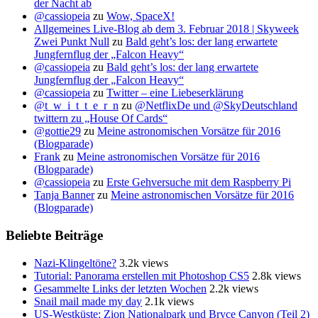
der Nacht ab
@cassiopeia
zu
Wow, SpaceX!
Allgemeines Live-Blog ab dem 3. Februar 2018 | Skyweek
Zwei Punkt Null
zu
Bald geht’s los: der lang erwartete
Jungfernflug der „Falcon Heavy“
@cassiopeia
zu
Bald geht’s los: der lang erwartete
Jungfernflug der „Falcon Heavy“
@cassiopeia
zu
Twitter – eine Liebeserklärung
@t_w_i_t_t_e_r_n
zu
@NetflixDe und @SkyDeutschland
twittern zu „House Of Cards“
@gottie29
zu
Meine astronomischen Vorsätze für 2016
(Blogparade)
Frank
zu
Meine astronomischen Vorsätze für 2016
(Blogparade)
@cassiopeia
zu
Erste Gehversuche mit dem Raspberry Pi
Tanja Banner
zu
Meine astronomischen Vorsätze für 2016
(Blogparade)
Beliebte Beiträge
Nazi-Klingeltöne?
3.2k views
Tutorial: Panorama erstellen mit Photoshop CS5
2.8k views
Gesammelte Links der letzten Wochen
2.2k views
Snail mail made my day
2.1k views
US-Westküste: Zion Nationalpark und Bryce Canyon (Teil 2)