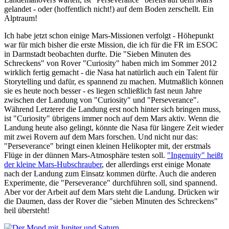
gelandet - oder (hoffentlich nicht!) auf dem Boden zerschellt. Ein
Alptraum!
Ich habe jetzt schon einige Mars-Missionen verfolgt - Höhepunkt
war für mich bisher die erste Mission, die ich für die FR im ESOC
in Darmstadt beobachten durfte. Die "Sieben Minuten des
Schreckens" von Rover "Curiosity" haben mich im Sommer 2012
wirklich fertig gemacht - die Nasa hat natürlich auch ein Talent für
Storytelling und dafür, es spannend zu machen. Mutmaßlich können
sie es heute noch besser - es liegen schließlich fast neun Jahre
zwischen der Landung von "Curiosity" und "Perseverance".
Während Letzterer die Landung erst noch hinter sich bringen muss,
ist "Curiosity" übrigens immer noch auf dem Mars aktiv. Wenn die
Landung heute also gelingt, könnte die Nasa für längere Zeit wieder
mit zwei Rovern auf dem Mars forschen. Und nicht nur das:
"Perseverance" bringt einen kleinen Helikopter mit, der erstmals
Flüge in der dünnen Mars-Atmosphäre testen soll.
"Ingenuity" heißt
der kleine Mars-Hubschrauber
, der allerdings erst einige Monate
nach der Landung zum Einsatz kommen dürfte. Auch die anderen
Experimente, die "Perseverance" durchführen soll, sind spannend.
Aber vor der Arbeit auf dem Mars steht die Landung. Drücken wir
die Daumen, dass der Rover die "sieben Minuten des Schreckens"
heil übersteht!