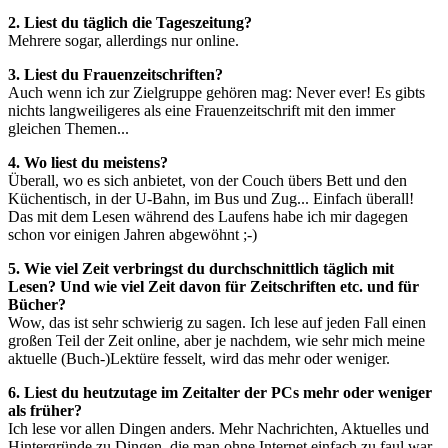
2. Liest du täglich die Tageszeitung?
Mehrere sogar, allerdings nur online.
3. Liest du Frauenzeitschriften?
Auch wenn ich zur Zielgruppe gehören mag: Never ever! Es gibts
nichts langweiligeres als eine Frauenzeitschrift mit den immer
gleichen Themen...
4. Wo liest du meistens?
Überall, wo es sich anbietet, von der Couch übers Bett und den
Küchentisch, in der U-Bahn, im Bus und Zug... Einfach überall!
Das mit dem Lesen während des Laufens habe ich mir dagegen
schon vor einigen Jahren abgewöhnt ;-)
5. Wie viel Zeit verbringst du durchschnittlich täglich mit
Lesen? Und wie viel Zeit davon für Zeitschriften etc. und für
Bücher?
Wow, das ist sehr schwierig zu sagen. Ich lese auf jeden Fall einen
großen Teil der Zeit online, aber je nachdem, wie sehr mich meine
aktuelle (Buch-)Lektüre fesselt, wird das mehr oder weniger.
6. Liest du heutzutage im Zeitalter der PCs mehr oder weniger
als früher?
Ich lese vor allen Dingen anders. Mehr Nachrichten, Aktuelles und
Hintergründe zu Dingen, die man ohne Internet einfach zu faul war,