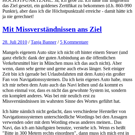
HÖCHSTPUNKTZAHL. Ja, ich gebe zu: ich hatte mir insgeheim
das Ziel gesetzt, ein goldenes Zertifikat zu bekommen (d.h. 860-990
Punkte), aber dass ich die Höchstpunktzahl erreiche - damit hätte ich
ja nie gerechnet!
Mit Missverständnissen ans Ziel
28. Juli 2010
/
Tanja Banner
/
5 Kommentare
Mangels eigenem Auto sitze ich nicht oft hinter einem Steuer (und
ganz ehrlich: dank der guten Anbindung an die öffentlichen
Verkehrsmittel hier in München muss ich das auch nicht). Aber
wenn, dann sehr gerne und gerne auch etwas länger. Seit einiger
Zeit bin ich (gerade bei Urlaubsfahrten mit dem Auto) ein großer
Fan von Navigationssystemen. Da ich kein eigenes Auto habe, muss
ich mir neben dem Auto auch das Navi leihen und da kommt es
schon einmal vor, dass es nicht das gewohnte System ist, sondern
ein komplett anderes. Was bei mir neulich erst zu
Missverständnissen im wahrsten Sinne des Wortes geführt hat.
Ich hätte nämlich nicht gedacht, dass verschiedene Hersteller von
Navigationssystemen unterschiedliche Wordings bei den Ansagen
verwenden oder mit dem Wording etwas anderes meinen.. Das
Navi, das ich am häufigsten benutze, verstehe ich. Wenn es heißt
"Bitte in 300 Metern rechts einordnen", dann muss ich mich erst in