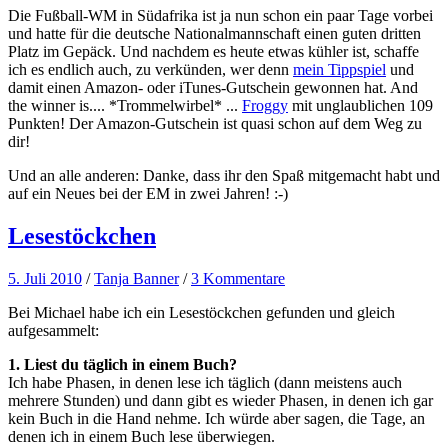
Die Fußball-WM in Südafrika ist ja nun schon ein paar Tage vorbei
und hatte für die deutsche Nationalmannschaft einen guten dritten
Platz im Gepäck. Und nachdem es heute etwas kühler ist, schaffe
ich es endlich auch, zu verkünden, wer denn
mein Tippspiel
und
damit einen Amazon- oder iTunes-Gutschein gewonnen hat. And
the winner is.... *Trommelwirbel* ...
Froggy
mit unglaublichen 109
Punkten! Der Amazon-Gutschein ist quasi schon auf dem Weg zu
dir!
Und an alle anderen: Danke, dass ihr den Spaß mitgemacht habt und
auf ein Neues bei der EM in zwei Jahren! :-)
Lesestöckchen
5. Juli 2010
/
Tanja Banner
/
3 Kommentare
Bei Michael habe ich ein Lesestöckchen gefunden und gleich
aufgesammelt:
1. Liest du täglich in einem Buch?
Ich habe Phasen, in denen lese ich täglich (dann meistens auch
mehrere Stunden) und dann gibt es wieder Phasen, in denen ich gar
kein Buch in die Hand nehme. Ich würde aber sagen, die Tage, an
denen ich in einem Buch lese überwiegen.