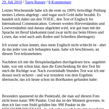
29. Juli 2010
/
Tanja Banner
/
8 Kommentare
Letztes Wochenende habe ich die erste zu 100% freiwillige Prüfung
meines Lebens abgelegt - und sogar noch Geld dafür bezahlt. Es
handelt sich dabei um den TOEIC, den Test of Englisch for
International Communication. Getestet werden Hörverständnis und
Leseverständnis und daraus abgeleitet wird, wie gut man mit der
Sprache im Beruf klarkommt (und zwar nicht nur beim Hören und
Lesen, das wird auch aufs Reden und Schreiben übertragen).
Ich wusste schon immer, dass mein Englisch nicht schlecht ist - aber
da das jeder von sich behaupten kann, habe ich beschlossen, an
diesem Test teilzunehmen.
Nachdem ich mir die Beispielaufgaben durchgelesen bzw. angehört
hatte, war mir schon klar, dass die Entscheidung für den Test für
mich die Richtige war. Nach zweieinhalb Stunden Test war ich mir
dessen noch sicherer - und war trotzdem von dem Ergebnis
überrascht, das ich heute schon im Briefkasten gefunden habe:
Besonders spannend ist die Punktzahl, die man auf diesem Foto
nicht lesen kann: 990 Punkte. Und das ist der Moment gewesen, in
dem ich fast vom Stuhl gefallen bin: 990 Punkte ist die