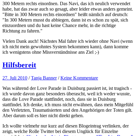
300 Metern rechts einordnen. Das Navi, das ich neulich verwendet
habe, hat das zwar auch so gesagt, aber leider etwas anders gemeint.
"Bitte in 300 Metern rechts einordnen" heißt nämlich auf deutsch:
"In 300 Metern musst du abbiegen, dann ist es schon zu spät, sich
einzuordnen und du hast keine Chance mehr, in die richtige
Richtung zu fahren."
Vielen Dank auch! Nächstes Mal fahre ich wieder ohne Navi (wenn
ich nicht mein gewohntes System bekommen kann), dann komme
ich wenigstens ohne Missverständnisse ans Ziel ;-)
Hilfsbereit
27. Juli 2010
/
Tanja Banner
/
Keine Kommentare
Was während der Love Parade in Duisburg passiert ist, ist tragisch -
ich wurde davon ganz besonders überascht, weil ich weder wusste,
dass die Love Parade stattfindet, noch, dass sie in Duisburg
stattfindet. Ich denke, ich muss nicht erwähnen, dass mein Mitgefühl
den Verletzten, Traumatisierten und den Angehörigen der Toten gilt.
Aber darum soll es hier nicht direkt gehen.
Ich wollte vielmehr nur kurz auf diesen Blogeintrag verlinken, der
zeigt, welche Rolle Twitter bei diesem Unglück für Einzelne