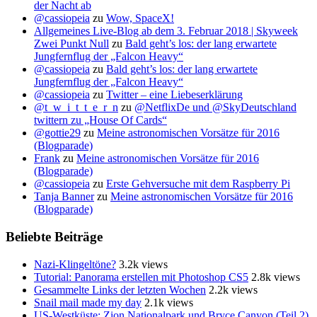
der Nacht ab
@cassiopeia
zu
Wow, SpaceX!
Allgemeines Live-Blog ab dem 3. Februar 2018 | Skyweek
Zwei Punkt Null
zu
Bald geht’s los: der lang erwartete
Jungfernflug der „Falcon Heavy“
@cassiopeia
zu
Bald geht’s los: der lang erwartete
Jungfernflug der „Falcon Heavy“
@cassiopeia
zu
Twitter – eine Liebeserklärung
@t_w_i_t_t_e_r_n
zu
@NetflixDe und @SkyDeutschland
twittern zu „House Of Cards“
@gottie29
zu
Meine astronomischen Vorsätze für 2016
(Blogparade)
Frank
zu
Meine astronomischen Vorsätze für 2016
(Blogparade)
@cassiopeia
zu
Erste Gehversuche mit dem Raspberry Pi
Tanja Banner
zu
Meine astronomischen Vorsätze für 2016
(Blogparade)
Beliebte Beiträge
Nazi-Klingeltöne?
3.2k views
Tutorial: Panorama erstellen mit Photoshop CS5
2.8k views
Gesammelte Links der letzten Wochen
2.2k views
Snail mail made my day
2.1k views
US-Westküste: Zion Nationalpark und Bryce Canyon (Teil 2)