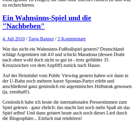
zu recherchieren.
Ein Wahnsinns-Spiel und die
"Nachbeben"
4. Juli 2010
/
Tanja Banner
/
2 Kommentare
War das nicht ein Wahnsinns-Fußballspiel gestern? Deutschland
schlägt Argentinien mit 4:0 und schickt Maradona (dessen Draht
nach oben wohl doch nicht so gut ist - trotz gefühlter 35
Kreuzzeichen vor dem Anpfiff) zurück nach Hause.
Auf der Heimfahrt vom Public Viewing gestern haben wir dann in
der U-Bahn noch mehrere kurze Spontan-Partys erlebt und
anschließend ganz genüsslich ein argentinisches Hüftsteak genossen
(ja, ernsthaft!).
Genüsslich habe ich heute die internationalen Pressestimmen zum
Spiel gelesen - ganz ehrlich: das macht fast noch mehr Spaß als das
Spiel selbst! Und dann geistert heute auch noch dieses Lied durch
die Blogosphäre... Einfach mal reinhören!