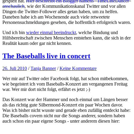
gespielt hat.
Hier beschreibt ein Blogger namens "TimeLineDancer"
anschaulich
, wie der Kommunikationskanal Twitter und vor allen
Dingen die Twitter-Follower alles getan haben, um zu helfen.
Daneben habe ich am Wochenende auch viele retweetete
Personensuchmeldungen gesehen, die hoffentlich erfolgreich waren.
Und ich bin
wieder einmal beeindruckt
, welche Bindung und
Hilfsbereitschaft zwischen Menschen entstehen kann, die sich in der
Realität kaum oder gar nicht kennen.
The Baseballs live in concert
26. Juli 2010
/
Tanja Banner
/
Keine Kommentare
Wer mir auf Twitter oder Facebook folgt, hat schon mitbekommen,
wie begeistert ich vom Baseballs-Konzert am vergangenen Freitag
war. Wer mir dort nicht folgt, erfährt es jetzt ;-)
Das Konzert war der Hammer und noch einmal um Längen besser
als das richtig gute Silbermond-Konzert ein paar Wochen davor.
Was ich bisher nicht wusste und gerade eben zufällig entdeckt habe:
Die Baseballs covern nicht nur die Songs anderer, sondern haben
auch schon ein paar eigene Songs - unter anderem diesen hier: