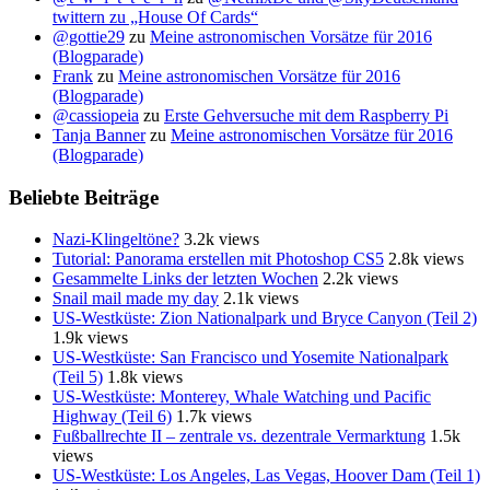
twittern zu „House Of Cards“
@gottie29
zu
Meine astronomischen Vorsätze für 2016
(Blogparade)
Frank
zu
Meine astronomischen Vorsätze für 2016
(Blogparade)
@cassiopeia
zu
Erste Gehversuche mit dem Raspberry Pi
Tanja Banner
zu
Meine astronomischen Vorsätze für 2016
(Blogparade)
Beliebte Beiträge
Nazi-Klingeltöne?
3.2k views
Tutorial: Panorama erstellen mit Photoshop CS5
2.8k views
Gesammelte Links der letzten Wochen
2.2k views
Snail mail made my day
2.1k views
US-Westküste: Zion Nationalpark und Bryce Canyon (Teil 2)
1.9k views
US-Westküste: San Francisco und Yosemite Nationalpark
(Teil 5)
1.8k views
US-Westküste: Monterey, Whale Watching und Pacific
Highway (Teil 6)
1.7k views
Fußballrechte II – zentrale vs. dezentrale Vermarktung
1.5k
views
US-Westküste: Los Angeles, Las Vegas, Hoover Dam (Teil 1)