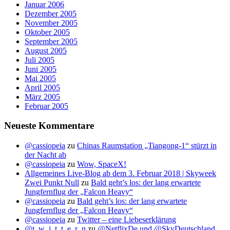
Januar 2006
Dezember 2005
November 2005
Oktober 2005
September 2005
August 2005
Juli 2005
Juni 2005
Mai 2005
April 2005
März 2005
Februar 2005
Neueste Kommentare
@cassiopeia
zu
Chinas Raumstation „Tiangong-1“ stürzt in
der Nacht ab
@cassiopeia
zu
Wow, SpaceX!
Allgemeines Live-Blog ab dem 3. Februar 2018 | Skyweek
Zwei Punkt Null
zu
Bald geht’s los: der lang erwartete
Jungfernflug der „Falcon Heavy“
@cassiopeia
zu
Bald geht’s los: der lang erwartete
Jungfernflug der „Falcon Heavy“
@cassiopeia
zu
Twitter – eine Liebeserklärung
@t_w_i_t_t_e_r_n
zu
@NetflixDe und @SkyDeutschland