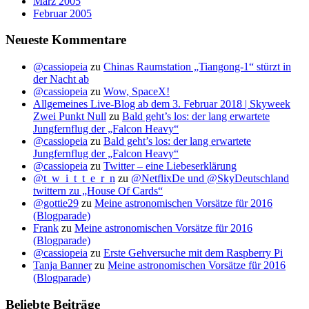
März 2005
Februar 2005
Neueste Kommentare
@cassiopeia
zu
Chinas Raumstation „Tiangong-1“ stürzt in
der Nacht ab
@cassiopeia
zu
Wow, SpaceX!
Allgemeines Live-Blog ab dem 3. Februar 2018 | Skyweek
Zwei Punkt Null
zu
Bald geht’s los: der lang erwartete
Jungfernflug der „Falcon Heavy“
@cassiopeia
zu
Bald geht’s los: der lang erwartete
Jungfernflug der „Falcon Heavy“
@cassiopeia
zu
Twitter – eine Liebeserklärung
@t_w_i_t_t_e_r_n
zu
@NetflixDe und @SkyDeutschland
twittern zu „House Of Cards“
@gottie29
zu
Meine astronomischen Vorsätze für 2016
(Blogparade)
Frank
zu
Meine astronomischen Vorsätze für 2016
(Blogparade)
@cassiopeia
zu
Erste Gehversuche mit dem Raspberry Pi
Tanja Banner
zu
Meine astronomischen Vorsätze für 2016
(Blogparade)
Beliebte Beiträge