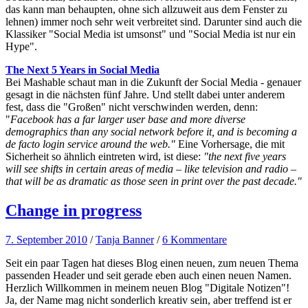
das kann man behaupten, ohne sich allzuweit aus dem Fenster zu
lehnen) immer noch sehr weit verbreitet sind. Darunter sind auch die
Klassiker "Social Media ist umsonst" und "Social Media ist nur ein
Hype".
The Next 5 Years in Social Media
Bei Mashable schaut man in die Zukunft der Social Media - genauer
gesagt in die nächsten fünf Jahre. Und stellt dabei unter anderem
fest, dass die "Großen" nicht verschwinden werden, denn:
"
Facebook has a far larger user base and more diverse
demographics than any social network before it, and is becoming a
de facto login service around the web."
Eine Vorhersage, die mit
Sicherheit so ähnlich eintreten wird, ist diese:
"the next five years
will see shifts in certain areas of media – like television and radio –
that will be as dramatic as those seen in print over the past decade."
Change in progress
7. September 2010
/
Tanja Banner
/
6 Kommentare
Seit ein paar Tagen hat dieses Blog einen neuen, zum neuen Thema
passenden Header und seit gerade eben auch einen neuen Namen.
Herzlich Willkommen in meinem neuen Blog "Digitale Notizen"!
Ja, der Name mag nicht sonderlich kreativ sein, aber treffend ist er