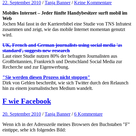
22. September 2010
/
Tanja Banner
/
Keine Kommentare
Mobiles Internet – Jeder fünfte Handybesitzer surft mobil im
Web
Jochen Mai fasst in der Karrierebibel eine Studie von TNS Infratest
zusammen und zeigt, wie das mobile Internet momentan genutzt
wird.
UK, French and German journalists using social media 'as
standard', suggests new research
Laut einer Studie nutzen 80% der befragten Journalisten aus
Großbritannien, Frankreich und Deutschland Social Media zur
Recherche und zur Eigenwerbung.
"Sie werden diesen Prozess nicht stoppen"
Dirk von Gehlen beschreibt, wie sich Twitter durch den Relaunch
hin zu einem journalistischen Medium wandelt.
F wie Facebook
20. September 2010
/
Tanja Banner
/
6 Kommentare
Wenn ich in der Adresszeile meines Browsers den Buchstaben "F"
eintippe, sehe ich folgendes Bild: