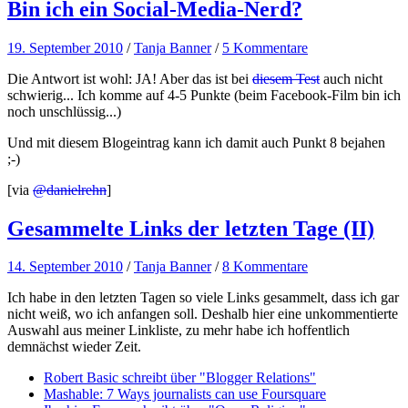
Bin ich ein Social-Media-Nerd?
19. September 2010
/
Tanja Banner
/
5 Kommentare
Die Antwort ist wohl: JA! Aber das ist bei
diesem Test
auch nicht
schwierig... Ich komme auf 4-5 Punkte (beim Facebook-Film bin ich
noch unschlüssig...)
Und mit diesem Blogeintrag kann ich damit auch Punkt 8 bejahen
;-)
[via
@danielrehn
]
Gesammelte Links der letzten Tage (II)
14. September 2010
/
Tanja Banner
/
8 Kommentare
Ich habe in den letzten Tagen so viele Links gesammelt, dass ich gar
nicht weiß, wo ich anfangen soll. Deshalb hier eine unkommentierte
Auswahl aus meiner Linkliste, zu mehr habe ich hoffentlich
demnächst wieder Zeit.
Robert Basic schreibt über "Blogger Relations"
Mashable: 7 Ways journalists can use Foursquare