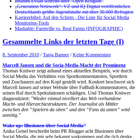
Ibrahim Evsan schreibt über "Open Religion"
„Generation Netzwerk“: VZ und IQ Digital veröffentlichen
Deutschlands größte Jugendstudie mit über 30.000 Befragten
Karrierebibel: Auf den Schirm - Die Liste für Social Media
Monitoring-Tools
Mashable: Farmville vs. Real Farms (INFOGRAPHIC)
Gesammelte Links der letzten Tage (I)
8. September 2010
/
Tanja Banner
/
Keine Kommentare
Marcell Jansen und die Socia-Media-Macht der Prominenz
Thomas Knüwer zeigt anhand eines aktuellen Beispiels, wie durch
Social Media das Verhältnis von Sportkommentatoren, Sportlern
und Zuschauern auf den Kopf gestellt wird. Konkret beschwert sich
Marcell Jansen auf seiner Website über Fußball-Kommentatoren, die
seinen Ruf durch Spekulationen schädigen. Und Thomas Knüwer
diagnostiziert:
"Wieder einmal nivelliert das Web vorhandene
Macht- und Hierarchiestrukturen. Der Journalist als Mittler
zwischen den “Spielern da oben” und den “Fans da unten” wird
unnötig."
Wake up: Illusionen über Social Media"
Anika Geisel beschreibt beim PR Blogger acht Illusionen über
Social Media, die mir sehr bekannt vorkommen und die (ich denke,