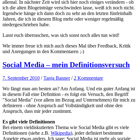
allemal. In nächster Zeit wird sich hier noch einiges verändern - ob
ich die alten Blogeinträge verschwinden lasse, weiß ich noch nicht.
Irgendwie hänge ich dann doch zu sehr an den letzten fünfeinhalb
Jahren, die ich in diesem Blog mehr oder weniger regelmäßig
niedergeschrieben habe.
Lasst euch überraschen, was sich sonst noch alles tun wird!
Wie immer freue ich mich auch dieses Mal über Feedback, Kritik
und Anregungen in den Kommentaren ;-)
Social Media – mein Definitionsversuch
7. September 2010
/
Tanja Banner
/
2 Kommentare
Wo fängt man am besten an? Am Anfang. Und ein guter Anfang ist
in diesem Fall eine Definition - es folgt ein Versuch, den Begriff
"Social Media" (vor allem im Bezug auf Unternehmen) für mich zu
definieren - ohne Anspruch auf Vollständigkeit und ohne den
Anspruch, dass mir jeder zustimmt.
Es gibt viele Definitionen
Bei einem vieldiskutierten Thema wie Social Media gibt es viele
Definitionen (siehe z.B.
Wikipedia
), jeder definiert bestimmte
Aspekte etwas anders. Ich sage: Social Media ist mehr als soziale