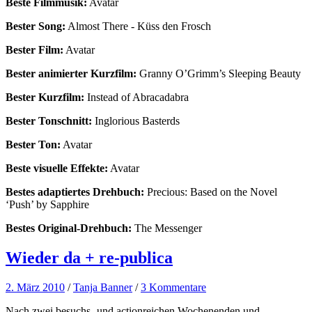
Beste Filmmusik:
Avatar
Bester Song:
Almost There - Küss den Frosch
Bester Film:
Avatar
Bester animierter Kurzfilm:
Granny O’Grimm’s Sleeping Beauty
Bester Kurzfilm:
Instead of Abracadabra
Bester Tonschnitt:
Inglorious Basterds
Bester Ton:
Avatar
Beste visuelle Effekte:
Avatar
Bestes adaptiertes Drehbuch:
Precious: Based on the Novel
‘Push’ by Sapphire
Bestes Original-Drehbuch:
The Messenger
Wieder da + re-publica
2. März 2010
/
Tanja Banner
/
3 Kommentare
Nach zwei besuchs- und actionreichen Wochenenden und