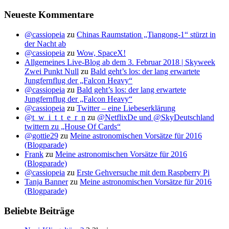
Neueste Kommentare
@cassiopeia
zu
Chinas Raumstation „Tiangong-1“ stürzt in
der Nacht ab
@cassiopeia
zu
Wow, SpaceX!
Allgemeines Live-Blog ab dem 3. Februar 2018 | Skyweek
Zwei Punkt Null
zu
Bald geht’s los: der lang erwartete
Jungfernflug der „Falcon Heavy“
@cassiopeia
zu
Bald geht’s los: der lang erwartete
Jungfernflug der „Falcon Heavy“
@cassiopeia
zu
Twitter – eine Liebeserklärung
@t_w_i_t_t_e_r_n
zu
@NetflixDe und @SkyDeutschland
twittern zu „House Of Cards“
@gottie29
zu
Meine astronomischen Vorsätze für 2016
(Blogparade)
Frank
zu
Meine astronomischen Vorsätze für 2016
(Blogparade)
@cassiopeia
zu
Erste Gehversuche mit dem Raspberry Pi
Tanja Banner
zu
Meine astronomischen Vorsätze für 2016
(Blogparade)
Beliebte Beiträge