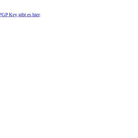
PGP Key gibt es hier
.