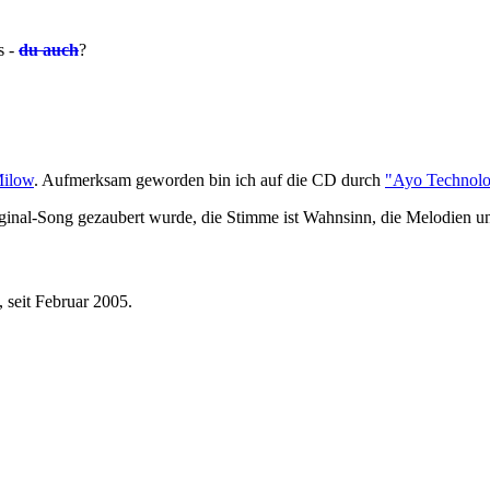
s -
du auch
?
Milow
. Aufmerksam geworden bin ich auf die CD durch
"Ayo Technol
iginal-Song gezaubert wurde, die Stimme ist Wahnsinn, die Melodien u
 seit Februar 2005.