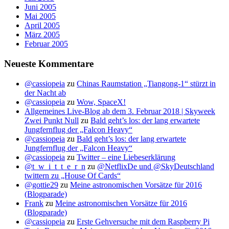
Juni 2005
Mai 2005
April 2005
März 2005
Februar 2005
Neueste Kommentare
@cassiopeia
zu
Chinas Raumstation „Tiangong-1“ stürzt in
der Nacht ab
@cassiopeia
zu
Wow, SpaceX!
Allgemeines Live-Blog ab dem 3. Februar 2018 | Skyweek
Zwei Punkt Null
zu
Bald geht’s los: der lang erwartete
Jungfernflug der „Falcon Heavy“
@cassiopeia
zu
Bald geht’s los: der lang erwartete
Jungfernflug der „Falcon Heavy“
@cassiopeia
zu
Twitter – eine Liebeserklärung
@t_w_i_t_t_e_r_n
zu
@NetflixDe und @SkyDeutschland
twittern zu „House Of Cards“
@gottie29
zu
Meine astronomischen Vorsätze für 2016
(Blogparade)
Frank
zu
Meine astronomischen Vorsätze für 2016
(Blogparade)
@cassiopeia
zu
Erste Gehversuche mit dem Raspberry Pi