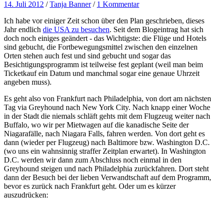
14. Juli 2012
/
Tanja Banner
/
1 Kommentar
Ich habe vor einiger Zeit schon über den Plan geschrieben, dieses
Jahr endlich
die USA zu besuchen
. Seit dem Blogeintrag hat sich
doch noch einiges geändert - das Wichtigste: die Flüge und Hotels
sind gebucht, die Fortbewegungsmittel zwischen den einzelnen
Orten stehen auch fest und sind gebucht und sogar das
Besichtigungsprogramm ist teilweise fest geplant (weil man beim
Ticketkauf ein Datum und manchmal sogar eine genaue Uhrzeit
angeben muss).
Es geht also von Frankfurt nach Philadelphia, von dort am nächsten
Tag via Greyhound nach New York City. Nach knapp einer Woche
in der Stadt die niemals schläft gehts mit dem Flugzeug weiter nach
Buffalo, wo wir per Mietwagen auf die kanadische Seite der
Niagarafälle, nach Niagara Falls, fahren werden. Von dort geht es
dann (wieder per Flugzeug) nach Baltimore bzw. Washington D.C.
(wo uns ein wahnsinnig straffer Zeitplan erwartet). In Washington
D.C. werden wir dann zum Abschluss noch einmal in den
Greyhound steigen und nach Philadelphia zurückfahren. Dort steht
dann der Besuch bei der lieben Verwandtschaft auf dem Programm,
bevor es zurück nach Frankfurt geht. Oder um es kürzer
auszudrücken: