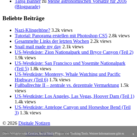
Tanja Banner
zu
Meine astronomischen Vorsätze für 2016
(Blogparade)
Beliebte Beiträge
Nazi-Klingeltöne?
3.2k views
Tutorial: Panorama erstellen mit Photoshop CS5
2.8k views
Gesammelte Links der letzten Wochen
2.2k views
Snail mail made my day
2.1k views
US-Westküste: Zion Nationalpark und Bryce Canyon (Teil 2)
1.9k views
US-Westküste: San Francisco und Yosemite Nationalpark
(Teil 5)
1.8k views
US-Westküste: Monterey, Whale Watching und Pacific
Highway (Teil 6)
1.7k views
Fußballrechte II – zentrale vs. dezentrale Vermarktung
1.5k
views
US-Westküste: Los Angeles, Las Vegas, Hoover Dam (Teil 1)
1.4k views
US-Westküste: Antelope Canyon und Horseshoe Bend (Teil
3)
1.3k views
© 2026
Digitale Notizen
Theme von
Anders Norén
—
Hoch ↑
x
Diese Webseite nutzt Cookies, Social Media Plugins und Tracking Tools. Weitere Informationen gibt es