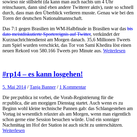
sowieso nie stillsteht (da kann man auch nachts um 4 Uhr
reinschauen, dann sind eben andere Twitterer aktiv), raste so schnell
durch, dass man den Überblick verlieren musste. Genau wie bei den
Toren der deutschen Nationalmannschaft.
Das 7:1 gegen Brasilien im WM-Halbfinale in Brasilien war das
bis
dato meistdiskutierte Sportereignis auf Twitter
, verkündet der
Kurznachrichtendienst am Morgen danach. 35,6 Millionen Tweets
zum Spiel wurden verschickt, das Tor von Sami Khedira löst einen
neuen Rekord von 580.166 Tweets pro Minute aus.
Weiterlesen
#rp14 – es kann losgehen!
5. Mai 2014
/
Tanja Banner
/
1 Kommentar
Die pre:publica ist vorbei, die Vorab-Registrierung für die
re:publica, die am morgigen Dienstag startet. Auch wenn es zu
Beginn wohl kleine technische Pannen gab: das Schlangestehen am
Vortag ist wesentlich relaxter als am Morgen, wenn man eigentlich
schon gerne eine Session besuchen würde. Und ein sonniger
Nachmittag im Hof der Station ist auch nicht zu unterschätzen.
Weiterlesen