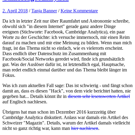
2. April 2018
/
Tanja Banner
/
Keine Kommentare
Da ich in letzter Zeit nur über Raumfahrt und Astronomie schreibe,
obwohl sich "in diesem Internet" gerade ganz andere Dinge
ereignen (Stichworte: Facebook, Cambridge Analytica), ein paar
Worte zu der Geschichte: ich versuche immernoch, mir einen Reim
darauf zu machen und mir eine Meinung zu bilden. Wenn man mich
fragt, ist das Thema nicht so einfach, wie es vielerorts erscheint.
Dass endlich über Datenschutz im Zusammenhang mit
Facebook/Social Networks geredet wird, finde ich grundsätzlich
gut. Was der Auslöser dafür ist, ist letztendlich egal, Hauptsache,
man redet endlich einmal darüber und das Thema bleibt länger im
Fokus.
Was ich zum aktuellen Fall sage: Das ist schwierig - und fängt schon
damit an, dass es diesen "Hack", von dem viele berichtet hatten, nie
gegeben hat... Details könnt ihr in
diesem sehr lesenswerten Artikel
auf Englisch nachlesen.
Übrigens hat man schon im Dezember 2016 kurzzeitig über
Cambridge Analytica diskutiert. Anlass war damals ein Artikel des
Schweizer "Magazin". Details, warum der Artikel damals vielleicht
nicht so ganz richtig war, kann man
hier nachlesen
.