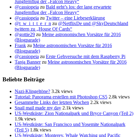
Jungfernflug der „Falcon Heavy“
@cassiopeia
zu
Bald geht’s los: der lang erwartete
Jungfernflug der „Falcon Heavy“
@cassiopeia
zu
Twitter – eine Liebeserklärung
@t_w_i_t_t_e_r_n
zu
@NetflixDe und @SkyDeutschland
twittern zu „House Of Cards“
@gottie29
zu
Meine astronomischen Vorsätze für 2016
(Blogparade)
Frank
zu
Meine astronomischen Vorsätze für 2016
(Blogparade)
@cassiopeia
zu
Erste Gehversuche mit dem Raspberry Pi
Tanja Banner
zu
Meine astronomischen Vorsätze für 2016
(Blogparade)
Beliebte Beiträge
Nazi-Klingeltöne?
3.2k views
Tutorial: Panorama erstellen mit Photoshop CS5
2.8k views
Gesammelte Links der letzten Wochen
2.2k views
Snail mail made my day
2.1k views
US-Westküste: Zion Nationalpark und Bryce Canyon (Teil 2)
1.9k views
US-Westküste: San Francisco und Yosemite Nationalpark
(Teil 5)
1.8k views
US-Westküste: Monterey, Whale Watching und Pacific