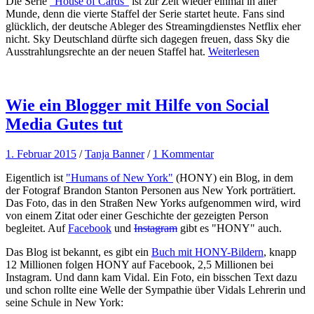
Die Serie
"House of Cards"
ist zur Zeit wieder einmal in aller
Munde, denn die vierte Staffel der Serie startet heute. Fans sind
glücklich, der deutsche Ableger des Streamingdienstes Netflix eher
nicht. Sky Deutschland dürfte sich dagegen freuen, dass Sky die
Ausstrahlungsrechte an der neuen Staffel hat.
Weiterlesen
Wie ein Blogger mit Hilfe von Social
Media Gutes tut
1. Februar 2015
/
Tanja Banner
/
1 Kommentar
Eigentlich ist
"Humans of New York"
(HONY) ein Blog, in dem
der Fotograf Brandon Stanton Personen aus New York porträtiert.
Das Foto, das in den Straßen New Yorks aufgenommen wird, wird
von einem Zitat oder einer Geschichte der gezeigten Person
begleitet. Auf
Facebook
und
Instagram
gibt es "HONY" auch.
Das Blog ist bekannt, es gibt ein
Buch mit HONY-Bildern
, knapp
12 Millionen folgen HONY auf Facebook, 2,5 Millionen bei
Instagram. Und dann kam Vidal. Ein Foto, ein bisschen Text dazu
und schon rollte eine Welle der Sympathie über Vidals Lehrerin und
seine Schule in New York: