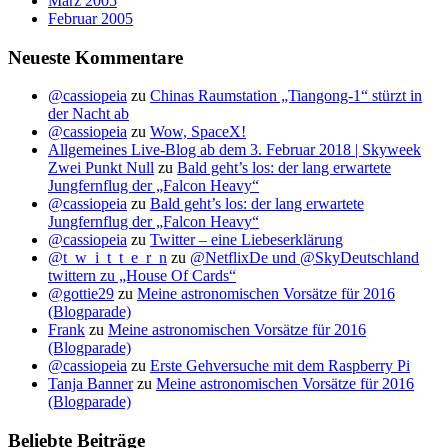
März 2005
Februar 2005
Neueste Kommentare
@cassiopeia
zu
Chinas Raumstation „Tiangong-1“ stürzt in
der Nacht ab
@cassiopeia
zu
Wow, SpaceX!
Allgemeines Live-Blog ab dem 3. Februar 2018 | Skyweek
Zwei Punkt Null
zu
Bald geht’s los: der lang erwartete
Jungfernflug der „Falcon Heavy“
@cassiopeia
zu
Bald geht’s los: der lang erwartete
Jungfernflug der „Falcon Heavy“
@cassiopeia
zu
Twitter – eine Liebeserklärung
@t_w_i_t_t_e_r_n
zu
@NetflixDe und @SkyDeutschland
twittern zu „House Of Cards“
@gottie29
zu
Meine astronomischen Vorsätze für 2016
(Blogparade)
Frank
zu
Meine astronomischen Vorsätze für 2016
(Blogparade)
@cassiopeia
zu
Erste Gehversuche mit dem Raspberry Pi
Tanja Banner
zu
Meine astronomischen Vorsätze für 2016
(Blogparade)
Beliebte Beiträge