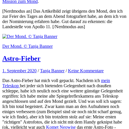
Mission zum Mond
.
[Nerdmodus an] Das Artikelbild zeigt übrigens den Mond, den ich
zur Feier des Tages an dem Abend fotografiert habe, an dem ich von
der Nominierung erfahren habe. Gut darauf zu erkennen: die
Landestelle von Apollo 11. [/Nerdmodus aus]
Der Mond. © Tanja Banner
Astro-Fieber
1. September 2020
/
Tanja Banner
/
Keine Kommentare
Das Astro-Fieber hat mich voll gepackt. Nachdem ich
mein
Teleskop
bei jeder sich bietenden Gelegenheit nach draußen
schleppe, habe ich neulich noch eine weitere günstige Gelegenheit
ergriffen: Ich habe meine alte Spiegelreflexkamera ans Teleskop
angeschlossen und auf den Mond gezielt. Und was soll ich sagen:
Ich bin total begeistert. Zwar kann man an den Aufnahmen noch
einiges verbessern (zum Beispiel sind sie noch nicht scharf genug,
wie ich finde), aber ich bin trotzdem stolz auf sie: Meine ersten
"richtigen" Astrofotos, die ich nicht mit dem Handy geknipst habe
(ok, vielleicht war auch
Komet Neowise
das erste Astro-Foto -