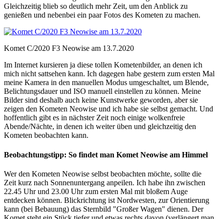
Gleichzeitig blieb so deutlich mehr Zeit, um den Anblick zu
genießen und nebenbei ein paar Fotos des Kometen zu machen.
Komet C/2020 F3 Neowise am 13.7.2020
Im Internet kursieren ja diese tollen Kometenbilder, an denen ich
mich nicht sattsehen kann. Ich dagegen habe gestern zum ersten Mal
meine Kamera in den manuellen Modus umgeschaltet, um Blende,
Belichtungsdauer und ISO manuell einstellen zu können. Meine
Bilder sind deshalb auch keine Kunstwerke geworden, aber sie
zeigen den Kometen Neowise und ich habe sie selbst gemacht. Und
hoffentlich gibt es in nächster Zeit noch einige wolkenfreie
Abende/Nächte, in denen ich weiter üben und gleichzeitig den
Kometen beobachten kann.
Beobachtungstipp: So findet man Komet Neowise am Himmel
Wer den Kometen Neowise selbst beobachten möchte, sollte die
Zeit kurz nach Sonnenuntergang anpeilen. Ich habe ihn zwischen
22.45 Uhr und 23.00 Uhr zum ersten Mal mit bloßem Auge
entdecken können. Blickrichtung ist Nordwesten, zur Orientierung
kann (bei Bebauung) das Sternbild "Großer Wagen" dienen. Der
Komet steht ein Stück tiefer und etwas rechts davon (verlängert man