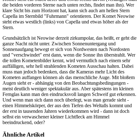
die beiden vorderen Sterne nach unten rechts, findet man ihn). Wer
klare Sicht bis zum Horizont hat, kann sich auch am hellen Stern
Capella im Sternbild "Fuhrmann" orientieren. Der Komet Neowise
steht etwas westlich (links) von Capella und etwas höher als der
Stern.
Grundsätzlich ist Neowise derzeit zirkumpolar, das heißt, er geht die
ganze Nacht nicht unter. Zwischen Sonnenuntergang und
Sonnenaufgang bewegt er sich von Nordwesten nach Nordosten
und "verschwindet" erst dann, wenn die Sonne ihn überstrahlt. Wer
die tollen Kometenbilder kennt, wird vermutlich nach einem sehr
auffälligen, sehr hell strahlenden Kometen Ausschau halten. Dabei
muss man jedoch bedenken, dass die Kameras mehr Licht des
Kometen auffangen können als das menschliche Auge. Mit bloßem
Augen sieht er - abhängig von den Beobachtungsbedingungen -
meist deutlich weniger spektakulär aus. Aber spätestens im kleinen
Fernglas kann man den eindrucksvoll langen Schweif gut erkennen.
Und wenn man sich dann noch überlegt, was man gerade sieht -
einen Himmelskörper, der aus den Tiefen des Weltalls kommt und
der erst in tausenden Jahren wiederkommen wird - dann ist doch
selbst ein verwaschener kleiner Lichtfleck am Himmel
beeindruckend, oder?
Ähnliche Artikel