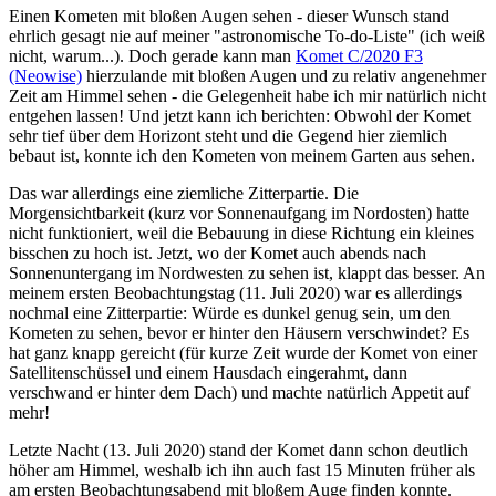
Einen Kometen mit bloßen Augen sehen - dieser Wunsch stand
ehrlich gesagt nie auf meiner "astronomische To-do-Liste" (ich weiß
nicht, warum...). Doch gerade kann man
Komet C/2020 F3
(Neowise)
hierzulande mit bloßen Augen und zu relativ angenehmer
Zeit am Himmel sehen - die Gelegenheit habe ich mir natürlich nicht
entgehen lassen! Und jetzt kann ich berichten: Obwohl der Komet
sehr tief über dem Horizont steht und die Gegend hier ziemlich
bebaut ist, konnte ich den Kometen von meinem Garten aus sehen.
Das war allerdings eine ziemliche Zitterpartie. Die
Morgensichtbarkeit (kurz vor Sonnenaufgang im Nordosten) hatte
nicht funktioniert, weil die Bebauung in diese Richtung ein kleines
bisschen zu hoch ist. Jetzt, wo der Komet auch abends nach
Sonnenuntergang im Nordwesten zu sehen ist, klappt das besser. An
meinem ersten Beobachtungstag (11. Juli 2020) war es allerdings
nochmal eine Zitterpartie: Würde es dunkel genug sein, um den
Kometen zu sehen, bevor er hinter den Häusern verschwindet? Es
hat ganz knapp gereicht (für kurze Zeit wurde der Komet von einer
Satellitenschüssel und einem Hausdach eingerahmt, dann
verschwand er hinter dem Dach) und machte natürlich Appetit auf
mehr!
Letzte Nacht (13. Juli 2020) stand der Komet dann schon deutlich
höher am Himmel, weshalb ich ihn auch fast 15 Minuten früher als
am ersten Beobachtungsabend mit bloßem Auge finden konnte.