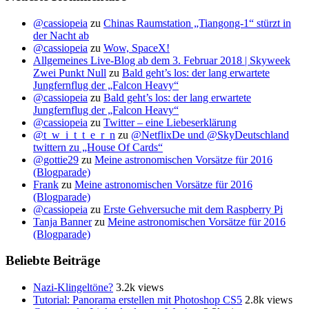
@cassiopeia
zu
Chinas Raumstation „Tiangong-1“ stürzt in
der Nacht ab
@cassiopeia
zu
Wow, SpaceX!
Allgemeines Live-Blog ab dem 3. Februar 2018 | Skyweek
Zwei Punkt Null
zu
Bald geht’s los: der lang erwartete
Jungfernflug der „Falcon Heavy“
@cassiopeia
zu
Bald geht’s los: der lang erwartete
Jungfernflug der „Falcon Heavy“
@cassiopeia
zu
Twitter – eine Liebeserklärung
@t_w_i_t_t_e_r_n
zu
@NetflixDe und @SkyDeutschland
twittern zu „House Of Cards“
@gottie29
zu
Meine astronomischen Vorsätze für 2016
(Blogparade)
Frank
zu
Meine astronomischen Vorsätze für 2016
(Blogparade)
@cassiopeia
zu
Erste Gehversuche mit dem Raspberry Pi
Tanja Banner
zu
Meine astronomischen Vorsätze für 2016
(Blogparade)
Beliebte Beiträge
Nazi-Klingeltöne?
3.2k views
Tutorial: Panorama erstellen mit Photoshop CS5
2.8k views