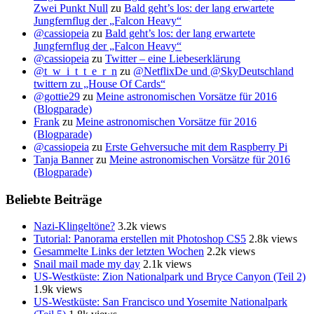
Zwei Punkt Null
zu
Bald geht’s los: der lang erwartete
Jungfernflug der „Falcon Heavy“
@cassiopeia
zu
Bald geht’s los: der lang erwartete
Jungfernflug der „Falcon Heavy“
@cassiopeia
zu
Twitter – eine Liebeserklärung
@t_w_i_t_t_e_r_n
zu
@NetflixDe und @SkyDeutschland
twittern zu „House Of Cards“
@gottie29
zu
Meine astronomischen Vorsätze für 2016
(Blogparade)
Frank
zu
Meine astronomischen Vorsätze für 2016
(Blogparade)
@cassiopeia
zu
Erste Gehversuche mit dem Raspberry Pi
Tanja Banner
zu
Meine astronomischen Vorsätze für 2016
(Blogparade)
Beliebte Beiträge
Nazi-Klingeltöne?
3.2k views
Tutorial: Panorama erstellen mit Photoshop CS5
2.8k views
Gesammelte Links der letzten Wochen
2.2k views
Snail mail made my day
2.1k views
US-Westküste: Zion Nationalpark und Bryce Canyon (Teil 2)
1.9k views
US-Westküste: San Francisco und Yosemite Nationalpark