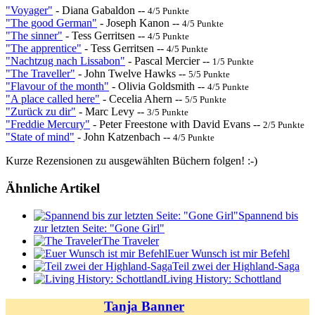
"Voyager"
- Diana Gabaldon --
4/5 Punkte
"The good German"
- Joseph Kanon --
4/5 Punkte
"The sinner"
- Tess Gerritsen --
4/5 Punkte
"The apprentice"
- Tess Gerritsen --
4/5 Punkte
"Nachtzug nach Lissabon"
- Pascal Mercier --
1/5 Punkte
"The Traveller"
- John Twelve Hawks --
5/5 Punkte
"Flavour of the month"
- Olivia Goldsmith --
4/5 Punkte
"A place called here"
- Cecelia Ahern --
5/5 Punkte
"Zurück zu dir"
- Marc Levy --
3/5 Punkte
"Freddie Mercury"
- Peter Freestone with David Evans --
2/5 Punkte
"State of mind"
- John Katzenbach --
4/5 Punkte
Kurze Rezensionen zu ausgewählten Büchern folgen! :-)
Ähnliche Artikel
Spannend bis
zur letzten Seite: "Gone Girl"
The Traveler
Euer Wunsch ist mir Befehl
Teil zwei der Highland-Saga
Living History: Schottland
Tanja Banner