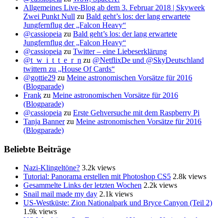
Allgemeines Live-Blog ab dem 3. Februar 2018 | Skyweek
Zwei Punkt Null
zu
Bald geht’s los: der lang erwartete
Jungfernflug der „Falcon Heavy“
@cassiopeia
zu
Bald geht’s los: der lang erwartete
Jungfernflug der „Falcon Heavy“
@cassiopeia
zu
Twitter – eine Liebeserklärung
@t_w_i_t_t_e_r_n
zu
@NetflixDe und @SkyDeutschland
twittern zu „House Of Cards“
@gottie29
zu
Meine astronomischen Vorsätze für 2016
(Blogparade)
Frank
zu
Meine astronomischen Vorsätze für 2016
(Blogparade)
@cassiopeia
zu
Erste Gehversuche mit dem Raspberry Pi
Tanja Banner
zu
Meine astronomischen Vorsätze für 2016
(Blogparade)
Beliebte Beiträge
Nazi-Klingeltöne?
3.2k views
Tutorial: Panorama erstellen mit Photoshop CS5
2.8k views
Gesammelte Links der letzten Wochen
2.2k views
Snail mail made my day
2.1k views
US-Westküste: Zion Nationalpark und Bryce Canyon (Teil 2)
1.9k views