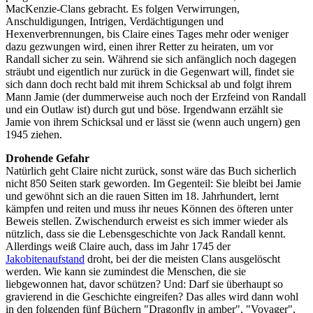
MacKenzie-Clans gebracht. Es folgen Verwirrungen,
Anschuldigungen, Intrigen, Verdächtigungen und
Hexenverbrennungen, bis Claire eines Tages mehr oder weniger
dazu gezwungen wird, einen ihrer Retter zu heiraten, um vor
Randall sicher zu sein. Während sie sich anfänglich noch dagegen
sträubt und eigentlich nur zurück in die Gegenwart will, findet sie
sich dann doch recht bald mit ihrem Schicksal ab und folgt ihrem
Mann Jamie (der dummerweise auch noch der Erzfeind von Randall
und ein Outlaw ist) durch gut und böse. Irgendwann erzählt sie
Jamie von ihrem Schicksal und er lässt sie (wenn auch ungern) gen
1945 ziehen.
Drohende Gefahr
Natürlich geht Claire nicht zurück, sonst wäre das Buch sicherlich
nicht 850 Seiten stark geworden. Im Gegenteil: Sie bleibt bei Jamie
und gewöhnt sich an die rauen Sitten im 18. Jahrhundert, lernt
kämpfen und reiten und muss ihr neues Können des öfteren unter
Beweis stellen. Zwischendurch erweist es sich immer wieder als
nützlich, dass sie die Lebensgeschichte von Jack Randall kennt.
Allerdings weiß Claire auch, dass im Jahr 1745 der
Jakobitenaufstand
droht, bei der die meisten Clans ausgelöscht
werden. Wie kann sie zumindest die Menschen, die sie
liebgewonnen hat, davor schützen? Und: Darf sie überhaupt so
gravierend in die Geschichte eingreifen? Das alles wird dann wohl
in den folgenden fünf Büchern "Dragonfly in amber", "Voyager",