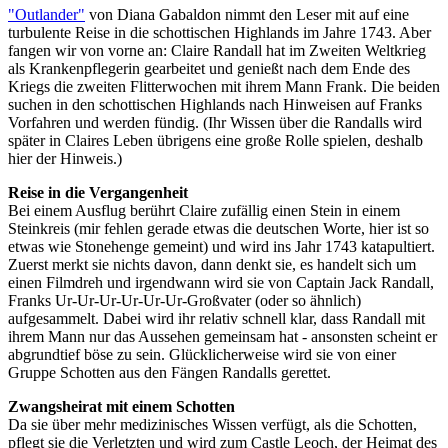
"Outlander"
von Diana Gabaldon nimmt den Leser mit auf eine
turbulente Reise in die schottischen Highlands im Jahre 1743. Aber
fangen wir von vorne an: Claire Randall hat im Zweiten Weltkrieg
als Krankenpflegerin gearbeitet und genießt nach dem Ende des
Kriegs die zweiten Flitterwochen mit ihrem Mann Frank. Die beiden
suchen in den schottischen Highlands nach Hinweisen auf Franks
Vorfahren und werden fündig. (Ihr Wissen über die Randalls wird
später in Claires Leben übrigens eine große Rolle spielen, deshalb
hier der Hinweis.)
Reise in die Vergangenheit
Bei einem Ausflug berührt Claire zufällig einen Stein in einem
Steinkreis (mir fehlen gerade etwas die deutschen Worte, hier ist so
etwas wie Stonehenge gemeint) und wird ins Jahr 1743 katapultiert.
Zuerst merkt sie nichts davon, dann denkt sie, es handelt sich um
einen Filmdreh und irgendwann wird sie von Captain Jack Randall,
Franks Ur-Ur-Ur-Ur-Ur-Ur-Großvater (oder so ähnlich)
aufgesammelt. Dabei wird ihr relativ schnell klar, dass Randall mit
ihrem Mann nur das Aussehen gemeinsam hat - ansonsten scheint er
abgrundtief böse zu sein. Glücklicherweise wird sie von einer
Gruppe Schotten aus den Fängen Randalls gerettet.
Zwangsheirat mit einem Schotten
Da sie über mehr medizinisches Wissen verfügt, als die Schotten,
pflegt sie die Verletzten und wird zum Castle Leoch, der Heimat des