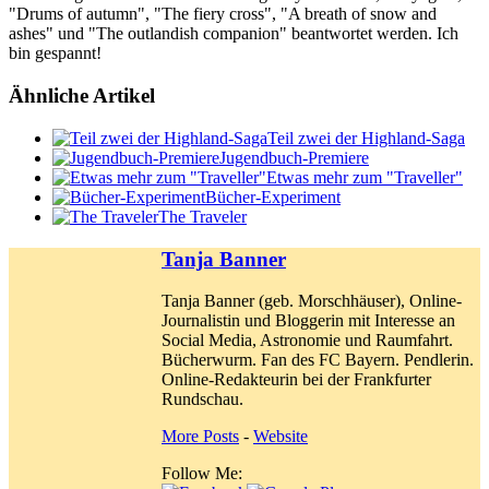
"Drums of autumn", "The fiery cross", "A breath of snow and
ashes" und "The outlandish companion" beantwortet werden. Ich
bin gespannt!
Ähnliche Artikel
Teil zwei der Highland-Saga
Jugendbuch-Premiere
Etwas mehr zum "Traveller"
Bücher-Experiment
The Traveler
Tanja Banner
Tanja Banner (geb. Morschhäuser), Online-
Journalistin und Bloggerin mit Interesse an
Social Media, Astronomie und Raumfahrt.
Bücherwurm. Fan des FC Bayern. Pendlerin.
Online-Redakteurin bei der Frankfurter
Rundschau.
More Posts
-
Website
Follow Me: