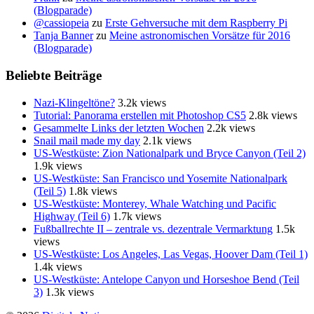
(Blogparade)
@cassiopeia
zu
Erste Gehversuche mit dem Raspberry Pi
Tanja Banner
zu
Meine astronomischen Vorsätze für 2016
(Blogparade)
Beliebte Beiträge
Nazi-Klingeltöne?
3.2k views
Tutorial: Panorama erstellen mit Photoshop CS5
2.8k views
Gesammelte Links der letzten Wochen
2.2k views
Snail mail made my day
2.1k views
US-Westküste: Zion Nationalpark und Bryce Canyon (Teil 2)
1.9k views
US-Westküste: San Francisco und Yosemite Nationalpark
(Teil 5)
1.8k views
US-Westküste: Monterey, Whale Watching und Pacific
Highway (Teil 6)
1.7k views
Fußballrechte II – zentrale vs. dezentrale Vermarktung
1.5k
views
US-Westküste: Los Angeles, Las Vegas, Hoover Dam (Teil 1)
1.4k views
US-Westküste: Antelope Canyon und Horseshoe Bend (Teil
3)
1.3k views