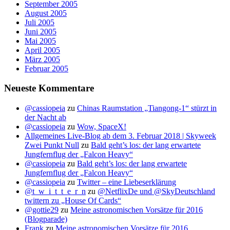
September 2005
August 2005
Juli 2005
Juni 2005
Mai 2005
April 2005
März 2005
Februar 2005
Neueste Kommentare
@cassiopeia
zu
Chinas Raumstation „Tiangong-1“ stürzt in
der Nacht ab
@cassiopeia
zu
Wow, SpaceX!
Allgemeines Live-Blog ab dem 3. Februar 2018 | Skyweek
Zwei Punkt Null
zu
Bald geht’s los: der lang erwartete
Jungfernflug der „Falcon Heavy“
@cassiopeia
zu
Bald geht’s los: der lang erwartete
Jungfernflug der „Falcon Heavy“
@cassiopeia
zu
Twitter – eine Liebeserklärung
@t_w_i_t_t_e_r_n
zu
@NetflixDe und @SkyDeutschland
twittern zu „House Of Cards“
@gottie29
zu
Meine astronomischen Vorsätze für 2016
(Blogparade)
Frank
zu
Meine astronomischen Vorsätze für 2016