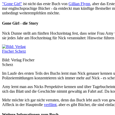
"Gone Girl"
ist nicht das erste Buch von
Gillian Flynn
, aber das Erst
nur englischsprachige Bücher - da entdeckt man künftige Bestseller man
unbedingt weiterempfehlen möchte.
Gone Girl - die Story
Nick Dunne stellt am fünften Hochzeitstag fest, dass seine Frau Amy 
sie jedes Jahr am Hochzeitstag für Nick veranstaltet: Hinweise führ
Bild: Verlag Fischer
Scherz
Im Laufe des ersten Teils des Buchs lernt man Nick genauer kennen un
Polizeiermittlungen konzentrieren sich immer mehr auf Nick - es schei
Amy lernt man aus Nicks Perspektive kennen und über Tagebucheinträ
sich das Blatt und die Geschichte nimmt gewaltig an Fahrt auf. D
Mehr möchte ich gar nicht verraten, denn das Buch lebt auch von ge
Affleck in der Hauptrolle
verfilmt
, aber es gibt Bücher, die sind einfa
Weitere Infomationen zum Buch