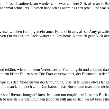
e, auf das ich aufmerksam wurde. Und zwar zu einer Zeit, als man in Buc
chmal schneller). Gelesen habe ich es allerdings erst jetzt. Und was so
verschwunden ist. Ihr gemeinsames Haus sieht aus, als sei Amy gewaltsam
en von Ort zu Ort, am Ende wartet ein Geschenk. Natürlich geht Nick d
d erfährt, wie er mit dem Verlust seiner Frau umgeht und erkennt, das
nt ein klarer Fall zu sein: Die Frau verschwindet, der Ehemann ist der T
ge aus den Monaten vor der Entführung. Das ist teilweise etwas lang
a kommt man kaum noch zum Durchatmen, das Buch kann man dann nicht
wissen Überraschungseffekten. Ich kann nur empfehlen: Lest das Buch 
ch besser als die Verfilmungen (spontan fällt mir ehrlich gesagt kein Fil