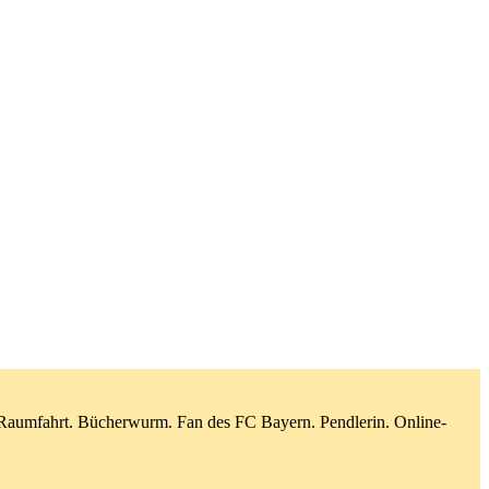
d Raumfahrt. Bücherwurm. Fan des FC Bayern. Pendlerin. Online-