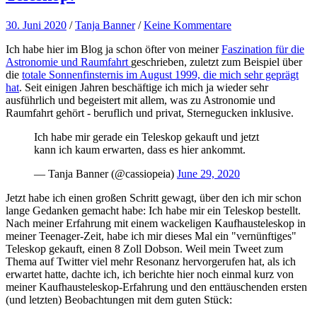
30. Juni 2020
/
Tanja Banner
/
Keine Kommentare
Ich habe hier im Blog ja schon öfter von meiner
Faszination für die
Astronomie und Raumfahrt
geschrieben, zuletzt zum Beispiel über
die
totale Sonnenfinsternis im August 1999, die mich sehr geprägt
hat
. Seit einigen Jahren beschäftige ich mich ja wieder sehr
ausführlich und begeistert mit allem, was zu Astronomie und
Raumfahrt gehört - beruflich und privat, Sternegucken inklusive.
Ich habe mir gerade ein Teleskop gekauft und jetzt
kann ich kaum erwarten, dass es hier ankommt.
— Tanja Banner (@cassiopeia)
June 29, 2020
Jetzt habe ich einen großen Schritt gewagt, über den ich mir schon
lange Gedanken gemacht habe: Ich habe mir ein Teleskop bestellt.
Nach meiner Erfahrung mit einem wackeligen Kaufhausteleskop in
meiner Teenager-Zeit, habe ich mir dieses Mal ein "vernünftiges"
Teleskop gekauft, einen 8 Zoll Dobson. Weil mein Tweet zum
Thema auf Twitter viel mehr Resonanz hervorgerufen hat, als ich
erwartet hatte, dachte ich, ich berichte hier noch einmal kurz von
meiner Kaufhausteleskop-Erfahrung und den enttäuschenden ersten
(und letzten) Beobachtungen mit dem guten Stück: