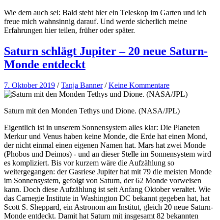
Wie dem auch sei: Bald steht hier ein Teleskop im Garten und ich
freue mich wahnsinnig darauf. Und werde sicherlich meine
Erfahrungen hier teilen, früher oder später.
Saturn schlägt Jupiter – 20 neue Saturn-
Monde entdeckt
7. Oktober 2019
/
Tanja Banner
/
Keine Kommentare
Saturn mit den Monden Tethys und Dione. (NASA/JPL)
Eigentlich ist in unserem Sonnensystem alles klar: Die Planeten
Merkur und Venus haben keine Monde, die Erde hat einen Mond,
der nicht einmal einen eigenen Namen hat. Mars hat zwei Monde
(Phobos und Deimos) - und an dieser Stelle im Sonnensystem wird
es kompliziert. Bis vor kurzem wäre die Aufzählung so
weitergegangen: der Gasriese Jupiter hat mit 79 die meisten Monde
im Sonnensystem, gefolgt von Saturn, der 62 Monde vorweisen
kann. Doch diese Aufzählung ist seit Anfang Oktober veraltet. Wie
das Carnegie Institute in Washington DC bekannt gegeben hat, hat
Scott S. Sheppard, ein Astronom am Institut, gleich 20 neue Saturn-
Monde entdeckt. Damit hat Saturn mit insgesamt 82 bekannten