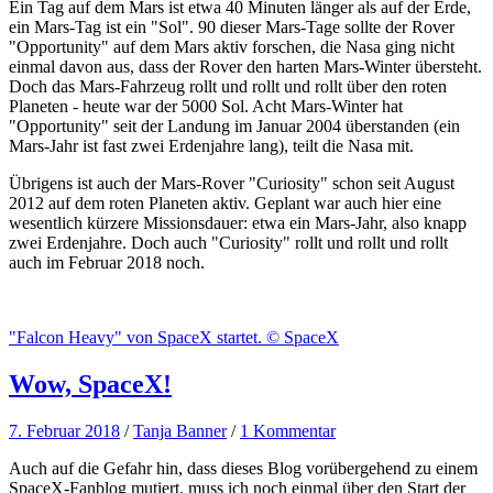
Ein Tag auf dem Mars ist etwa 40 Minuten länger als auf der Erde,
ein Mars-Tag ist ein "Sol". 90 dieser Mars-Tage sollte der Rover
"Opportunity" auf dem Mars aktiv forschen, die Nasa ging nicht
einmal davon aus, dass der Rover den harten Mars-Winter übersteht.
Doch das Mars-Fahrzeug rollt und rollt und rollt über den roten
Planeten - heute war der 5000 Sol. Acht Mars-Winter hat
"Opportunity" seit der Landung im Januar 2004 überstanden (ein
Mars-Jahr ist fast zwei Erdenjahre lang), teilt die Nasa mit.
Übrigens ist auch der Mars-Rover "Curiosity" schon seit August
2012 auf dem roten Planeten aktiv. Geplant war auch hier eine
wesentlich kürzere Missionsdauer: etwa ein Mars-Jahr, also knapp
zwei Erdenjahre. Doch auch "Curiosity" rollt und rollt und rollt
auch im Februar 2018 noch.
"Falcon Heavy" von SpaceX startet. © SpaceX
Wow, SpaceX!
7. Februar 2018
/
Tanja Banner
/
1 Kommentar
Auch auf die Gefahr hin, dass dieses Blog vorübergehend zu einem
SpaceX-Fanblog mutiert, muss ich noch einmal über den Start der