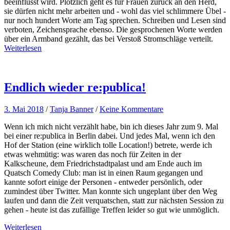
beeinflusst wird. Plötzlich geht es für Frauen zurück an den Herd,
sie dürfen nicht mehr arbeiten und - wohl das viel schlimmere Übel -
nur noch hundert Worte am Tag sprechen. Schreiben und Lesen sind
verboten, Zeichensprache ebenso. Die gesprochenen Worte werden
über ein Armband gezählt, das bei Verstoß Stromschläge verteilt.
Weiterlesen
Endlich wieder re:publica!
3. Mai 2018
/
Tanja Banner
/
Keine Kommentare
Wenn ich mich nicht verzählt habe, bin ich dieses Jahr zum 9. Mal
bei einer re:publica in Berlin dabei. Und jedes Mal, wenn ich den
Hof der Station (eine wirklich tolle Location!) betrete, werde ich
etwas wehmütig: was waren das noch für Zeiten in der
Kalkscheune, dem Friedrichstadtpalast und am Ende auch im
Quatsch Comedy Club: man ist in einen Raum gegangen und
kannte sofort einige der Personen - entweder persönlich, oder
zumindest über Twitter. Man konnte sich ungeplant über den Weg
laufen und dann die Zeit verquatschen, statt zur nächsten Session zu
gehen - heute ist das zufällige Treffen leider so gut wie unmöglich.
Weiterlesen