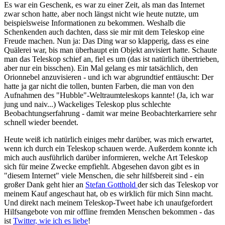
Es war ein Geschenk, es war zu einer Zeit, als man das Internet
zwar schon hatte, aber noch längst nicht wie heute nutzte, um
beispielsweise Informationen zu bekommen. Weshalb die
Schenkenden auch dachten, dass sie mir mit dem Teleskop eine
Freude machen. Nun ja: Das Ding war so klapperig, dass es eine
Quälerei war, bis man überhaupt ein Objekt anvisiert hatte. Schaute
man das Teleskop schief an, fiel es um (das ist natürlich übertrieben,
aber nur ein bisschen). Ein Mal gelang es mir tatsächlich, den
Orionnebel anzuvisieren - und ich war abgrundtief enttäuscht: Der
hatte ja gar nicht die tollen, bunten Farben, die man von den
Aufnahmen des "Hubble"-Weltraumteleskops kannte! (Ja, ich war
jung und naiv...) Wackeliges Teleskop plus schlechte
Beobachtungserfahrung - damit war meine Beobachterkarriere sehr
schnell wieder beendet.
Heute weiß ich natürlich einiges mehr darüber, was mich erwartet,
wenn ich durch ein Teleskop schauen werde. Außerdem konnte ich
mich auch ausführlich darüber informieren, welche Art Teleskop
sich für meine Zwecke empfiehlt. Abgesehen davon gibt es in
"diesem Internet" viele Menschen, die sehr hilfsbereit sind - ein
großer Dank geht hier an
Stefan Gotthold
der sich das Teleskop vor
meinem Kauf angeschaut hat, ob es wirklich für mich Sinn macht.
Und direkt nach meinem Teleskop-Tweet habe ich unaufgefordert
Hilfsangebote von mir offline fremden Menschen bekommen - das
ist
Twitter, wie ich es liebe
!