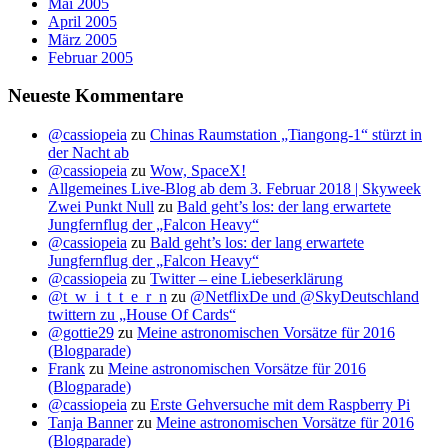
Mai 2005
April 2005
März 2005
Februar 2005
Neueste Kommentare
@cassiopeia
zu
Chinas Raumstation „Tiangong-1“ stürzt in
der Nacht ab
@cassiopeia
zu
Wow, SpaceX!
Allgemeines Live-Blog ab dem 3. Februar 2018 | Skyweek
Zwei Punkt Null
zu
Bald geht’s los: der lang erwartete
Jungfernflug der „Falcon Heavy“
@cassiopeia
zu
Bald geht’s los: der lang erwartete
Jungfernflug der „Falcon Heavy“
@cassiopeia
zu
Twitter – eine Liebeserklärung
@t_w_i_t_t_e_r_n
zu
@NetflixDe und @SkyDeutschland
twittern zu „House Of Cards“
@gottie29
zu
Meine astronomischen Vorsätze für 2016
(Blogparade)
Frank
zu
Meine astronomischen Vorsätze für 2016
(Blogparade)
@cassiopeia
zu
Erste Gehversuche mit dem Raspberry Pi
Tanja Banner
zu
Meine astronomischen Vorsätze für 2016
(Blogparade)