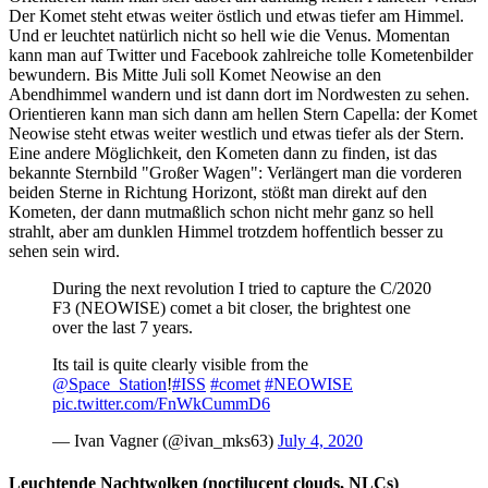
Der Komet steht etwas weiter östlich und etwas tiefer am Himmel.
Und er leuchtet natürlich nicht so hell wie die Venus. Momentan
kann man auf Twitter und Facebook zahlreiche tolle Kometenbilder
bewundern. Bis Mitte Juli soll Komet Neowise an den
Abendhimmel wandern und ist dann dort im Nordwesten zu sehen.
Orientieren kann man sich dann am hellen Stern Capella: der Komet
Neowise steht etwas weiter westlich und etwas tiefer als der Stern.
Eine andere Möglichkeit, den Kometen dann zu finden, ist das
bekannte Sternbild "Großer Wagen": Verlängert man die vorderen
beiden Sterne in Richtung Horizont, stößt man direkt auf den
Kometen, der dann mutmaßlich schon nicht mehr ganz so hell
strahlt, aber am dunklen Himmel trotzdem hoffentlich besser zu
sehen sein wird.
During the next revolution I tried to capture the C/2020
F3 (NEOWISE) comet a bit closer, the brightest one
over the last 7 years.
Its tail is quite clearly visible from the
@Space_Station
!
#ISS
#comet
#NEOWISE
pic.twitter.com/FnWkCummD6
— Ivan Vagner (@ivan_mks63)
July 4, 2020
Leuchtende Nachtwolken (noctilucent clouds, NLCs)