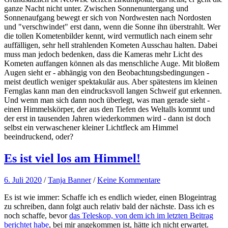
ganze Nacht nicht unter. Zwischen Sonnenuntergang und
Sonnenaufgang bewegt er sich von Nordwesten nach Nordosten
und "verschwindet" erst dann, wenn die Sonne ihn überstrahlt. Wer
die tollen Kometenbilder kennt, wird vermutlich nach einem sehr
auffälligen, sehr hell strahlenden Kometen Ausschau halten. Dabei
muss man jedoch bedenken, dass die Kameras mehr Licht des
Kometen auffangen können als das menschliche Auge. Mit bloßem
Augen sieht er - abhängig von den Beobachtungsbedingungen -
meist deutlich weniger spektakulär aus. Aber spätestens im kleinen
Fernglas kann man den eindrucksvoll langen Schweif gut erkennen.
Und wenn man sich dann noch überlegt, was man gerade sieht -
einen Himmelskörper, der aus den Tiefen des Weltalls kommt und
der erst in tausenden Jahren wiederkommen wird - dann ist doch
selbst ein verwaschener kleiner Lichtfleck am Himmel
beeindruckend, oder?
Es ist viel los am Himmel!
6. Juli 2020
/
Tanja Banner
/
Keine Kommentare
Es ist wie immer: Schaffe ich es endlich wieder, einen Blogeintrag
zu schreiben, dann folgt auch relativ bald der nächste. Dass ich es
noch schaffe, bevor
das Teleskop, von dem ich im letzten Beitrag
berichtet habe
, bei mir angekommen ist, hätte ich nicht erwartet.