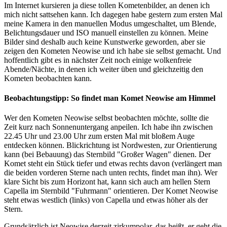
Im Internet kursieren ja diese tollen Kometenbilder, an denen ich
mich nicht sattsehen kann. Ich dagegen habe gestern zum ersten Mal
meine Kamera in den manuellen Modus umgeschaltet, um Blende,
Belichtungsdauer und ISO manuell einstellen zu können. Meine
Bilder sind deshalb auch keine Kunstwerke geworden, aber sie
zeigen den Kometen Neowise und ich habe sie selbst gemacht. Und
hoffentlich gibt es in nächster Zeit noch einige wolkenfreie
Abende/Nächte, in denen ich weiter üben und gleichzeitig den
Kometen beobachten kann.
Beobachtungstipp: So findet man Komet Neowise am Himmel
Wer den Kometen Neowise selbst beobachten möchte, sollte die
Zeit kurz nach Sonnenuntergang anpeilen. Ich habe ihn zwischen
22.45 Uhr und 23.00 Uhr zum ersten Mal mit bloßem Auge
entdecken können. Blickrichtung ist Nordwesten, zur Orientierung
kann (bei Bebauung) das Sternbild "Großer Wagen" dienen. Der
Komet steht ein Stück tiefer und etwas rechts davon (verlängert man
die beiden vorderen Sterne nach unten rechts, findet man ihn). Wer
klare Sicht bis zum Horizont hat, kann sich auch am hellen Stern
Capella im Sternbild "Fuhrmann" orientieren. Der Komet Neowise
steht etwas westlich (links) von Capella und etwas höher als der
Stern.
Grundsätzlich ist Neowise derzeit zirkumpolar, das heißt, er geht die