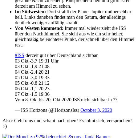
gesamte Nacht zu sehen). Entsprechend hell und groß ist er
derzeit am Himmel zu sehen.
Im Südwesten:
Dort strahlt der Planet Jupiter unübersehbar
hell. Links daneben findet man den Saturn, der allerdings
deutlich weniger auffällig strahlt.
Von Westen kommend:
Immer mal wieder zieht die ISS
über den Nachthimmel. Sie sieht aus wie ein sehr heller,
gleichmäßig beleuchteter Punkt, der schnell über den Himmel
rast.
#ISS
derzeit gut über Deutschland sichtbar
03 Okt -3,7 19:31 Uhr
03 Okt -1,9 21:08
04 Okt -2,4 20:21
05 Okt -3,0 19:33
05 Okt -0,8 21:12
06 Okt -1,1 20:23
07 Okt -1,5 19:36
Vom 8. Okt bis 20. Okt 2020 ISS nicht sichtbar in ??
— ISS Horizons (@HorizonsIss)
October 3, 2020
Also: Geht raus und schaut nach oben! Es lohnt sich, versprochen!
:-)