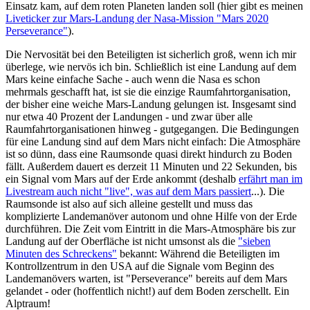
Einsatz kam, auf dem roten Planeten landen soll (hier gibt es meinen
Liveticker zur Mars-Landung der Nasa-Mission "Mars 2020
Perseverance"
).
Die Nervosität bei den Beteiligten ist sicherlich groß, wenn ich mir
überlege, wie nervös ich bin. Schließlich ist eine Landung auf dem
Mars keine einfache Sache - auch wenn die Nasa es schon
mehrmals geschafft hat, ist sie die einzige Raumfahrtorganisation,
der bisher eine weiche Mars-Landung gelungen ist. Insgesamt sind
nur etwa 40 Prozent der Landungen - und zwar über alle
Raumfahrtorganisationen hinweg - gutgegangen. Die Bedingungen
für eine Landung sind auf dem Mars nicht einfach: Die Atmosphäre
ist so dünn, dass eine Raumsonde quasi direkt hindurch zu Boden
fällt. Außerdem dauert es derzeit 11 Minuten und 22 Sekunden, bis
ein Signal vom Mars auf der Erde ankommt (deshalb
erfährt man im
Livestream auch nicht "live", was auf dem Mars passiert
...). Die
Raumsonde ist also auf sich alleine gestellt und muss das
komplizierte Landemanöver autonom und ohne Hilfe von der Erde
durchführen. Die Zeit vom Eintritt in die Mars-Atmosphäre bis zur
Landung auf der Oberfläche ist nicht umsonst als die
"sieben
Minuten des Schreckens"
bekannt: Während die Beteiligten im
Kontrollzentrum in den USA auf die Signale vom Beginn des
Landemanövers warten, ist "Perseverance" bereits auf dem Mars
gelandet - oder (hoffentlich nicht!) auf dem Boden zerschellt. Ein
Alptraum!