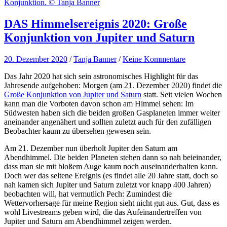
Konjunktion. © Tanja Banner
DAS Himmelsereignis 2020: Große
Konjunktion von Jupiter und Saturn
20. Dezember 2020
/
Tanja Banner
/
Keine Kommentare
Das Jahr 2020 hat sich sein astronomisches Highlight für das
Jahresende aufgehoben: Morgen (am 21. Dezember 2020) findet die
Große Konjunktion von Jupiter und Saturn
statt. Seit vielen Wochen
kann man die Vorboten davon schon am Himmel sehen: Im
Südwesten haben sich die beiden großen Gasplaneten immer weiter
aneinander angenähert und sollten zuletzt auch für den zufälligen
Beobachter kaum zu übersehen gewesen sein.
Am 21. Dezember nun überholt Jupiter den Saturn am
Abendhimmel. Die beiden Planeten stehen dann so nah beieinander,
dass man sie mit bloßem Auge kaum noch auseinanderhalten kann.
Doch wer das seltene Ereignis (es findet alle 20 Jahre statt, doch so
nah kamen sich Jupiter und Saturn zuletzt vor knapp 400 Jahren)
beobachten will, hat vermutlich Pech: Zumindest die
Wettervorhersage für meine Region sieht nicht gut aus. Gut, dass es
wohl Livestreams geben wird, die das Aufeinandertreffen von
Jupiter und Saturn am Abendhimmel zeigen werden.