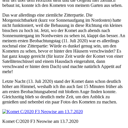
sehr tief über dem Horizont steht und die Gegend hier ziemlich
bebaut ist, konnte ich den Kometen von meinem Garten aus sehen.
Das war allerdings eine ziemliche Zitterpartie. Die
Morgensichtbarkeit (kurz vor Sonnenaufgang im Nordosten) hatte
nicht funktioniert, weil die Bebauung in diese Richtung ein kleines
bisschen zu hoch ist. Jetzt, wo der Komet auch abends nach
Sonnenuntergang im Nordwesten zu sehen ist, klappt das besser. An
meinem ersten Beobachtungstag (11. Juli 2020) war es allerdings
nochmal eine Zitterpartie: Würde es dunkel genug sein, um den
Kometen zu sehen, bevor er hinter den Häusern verschwindet? Es
hat ganz knapp gereicht (für kurze Zeit wurde der Komet von einer
Satellitenschüssel und einem Hausdach eingerahmt, dann
verschwand er hinter dem Dach) und machte natürlich Appetit auf
mehr!
Letzte Nacht (13. Juli 2020) stand der Komet dann schon deutlich
höher am Himmel, weshalb ich ihn auch fast 15 Minuten früher als
am ersten Beobachtungsabend mit bloßem Auge finden konnte.
Gleichzeitig blieb so deutlich mehr Zeit, um den Anblick zu
genießen und nebenbei ein paar Fotos des Kometen zu machen.
Komet C/2020 F3 Neowise am 13.7.2020