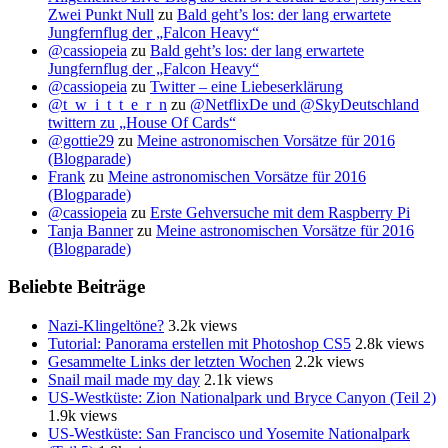
Zwei Punkt Null
zu
Bald geht’s los: der lang erwartete
Jungfernflug der „Falcon Heavy“
@cassiopeia
zu
Bald geht’s los: der lang erwartete
Jungfernflug der „Falcon Heavy“
@cassiopeia
zu
Twitter – eine Liebeserklärung
@t_w_i_t_t_e_r_n
zu
@NetflixDe und @SkyDeutschland
twittern zu „House Of Cards“
@gottie29
zu
Meine astronomischen Vorsätze für 2016
(Blogparade)
Frank
zu
Meine astronomischen Vorsätze für 2016
(Blogparade)
@cassiopeia
zu
Erste Gehversuche mit dem Raspberry Pi
Tanja Banner
zu
Meine astronomischen Vorsätze für 2016
(Blogparade)
Beliebte Beiträge
Nazi-Klingeltöne?
3.2k views
Tutorial: Panorama erstellen mit Photoshop CS5
2.8k views
Gesammelte Links der letzten Wochen
2.2k views
Snail mail made my day
2.1k views
US-Westküste: Zion Nationalpark und Bryce Canyon (Teil 2)
1.9k views
US-Westküste: San Francisco und Yosemite Nationalpark