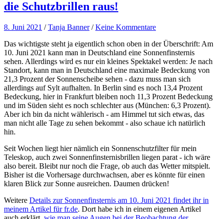
die Schutzbrillen raus!
8. Juni 2021
/
Tanja Banner
/
Keine Kommentare
Das wichtigste steht ja eigentlich schon oben in der Überschrift: Am
10. Juni 2021 kann man in Deutschland eine Sonnenfinsternis
sehen. Allerdings wird es nur ein kleines Spektakel werden: Je nach
Standort, kann man in Deutschland eine maximale Bedeckung von
21,3 Prozent der Sonnenscheibe sehen - dazu muss man sich
allerdings auf Sylt aufhalten. In Berlin sind es noch 13,4 Prozent
Bedeckung, hier in Frankfurt bleiben noch 11,3 Prozent Bedeckung
und im Süden sieht es noch schlechter aus (München: 6,3 Prozent).
Aber ich bin da nicht wählerisch - am Himmel tut sich etwas, das
man nicht alle Tage zu sehen bekommt - also schaue ich natürlich
hin.
Seit Wochen liegt hier nämlich ein Sonnenschutzfilter für mein
Teleskop, auch zwei Sonnenfinsternisbrillen liegen parat - ich wäre
also bereit. Bleibt nur noch die Frage, ob auch das Wetter mitspielt.
Bisher ist die Vorhersage durchwachsen, aber es könnte für einen
klaren Blick zur Sonne ausreichen. Daumen drücken!
Weitere
Details zur Sonnenfinsternis am 10. Juni 2021 findet ihr in
meinem Artikel für fr.de
. Dort habe ich in einem eigenen Artikel
auch erklärt,
wie man seine Augen bei der Beobachtung der