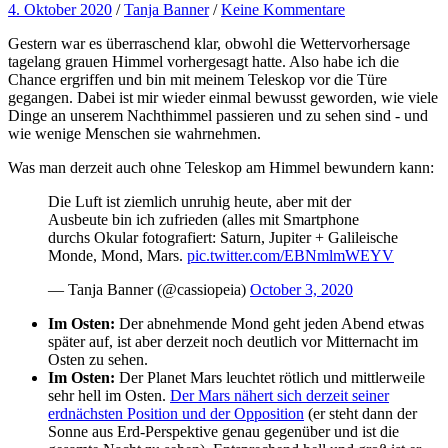
4. Oktober 2020
/
Tanja Banner
/
Keine Kommentare
Gestern war es überraschend klar, obwohl die Wettervorhersage
tagelang grauen Himmel vorhergesagt hatte. Also habe ich die
Chance ergriffen und bin mit meinem Teleskop vor die Türe
gegangen. Dabei ist mir wieder einmal bewusst geworden, wie viele
Dinge an unserem Nachthimmel passieren und zu sehen sind - und
wie wenige Menschen sie wahrnehmen.
Was man derzeit auch ohne Teleskop am Himmel bewundern kann:
Die Luft ist ziemlich unruhig heute, aber mit der
Ausbeute bin ich zufrieden (alles mit Smartphone
durchs Okular fotografiert: Saturn, Jupiter + Galileische
Monde, Mond, Mars.
pic.twitter.com/EBNmlmWEYV
— Tanja Banner (@cassiopeia)
October 3, 2020
Im Osten:
Der abnehmende Mond geht jeden Abend etwas
später auf, ist aber derzeit noch deutlich vor Mitternacht im
Osten zu sehen.
Im Osten:
Der Planet Mars leuchtet rötlich und mittlerweile
sehr hell im Osten.
Der Mars nähert sich derzeit seiner
erdnächsten Position und der Opposition
(er steht dann der
Sonne aus Erd-Perspektive genau gegenüber und ist die