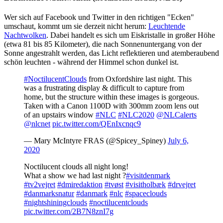
Wer sich auf Facebook und Twitter in den richtigen "Ecken"
umschaut, kommt um sie derzeit nicht herum:
Leuchtende
Nachtwolken
. Dabei handelt es sich um Eiskristalle in großer Höhe
(etwa 81 bis 85 Kilometer), die nach Sonnenuntergang von der
Sonne angestrahlt werden, das Licht reflektieren und atemberaubend
schön leuchten - während der Himmel schon dunkel ist.
#NoctilucentClouds
from Oxfordshire last night. This
was a frustrating display & difficult to capture from
home, but the structure within these images is gorgeous.
Taken with a Canon 1100D with 300mm zoom lens out
of an upstairs window
#NLC
#NLC2020
@NLCalerts
@nlcnet
pic.twitter.com/QEnIxcnqc9
— Mary McIntyre FRAS (@Spicey_Spiney)
July 6,
2020
Noctilucent clouds all night long!
What a show we had last night ?
#visitdenmark
#tv2vejret
#dmiredaktion
#tvøst
#visitholbæk
#drvejret
#danmarksnatur
#danmark
#nlc
#spaceclouds
#nightshiningclouds
#noctilucentclouds
pic.twitter.com/2B7N8znI7g