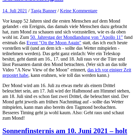
14. Juli 2021
/
Tanja Banner
/
Keine Kommentare
Vor knapp 52 Jahren sind die ersten Menschen auf dem Mond
gelandet - ein Ereignis, das damals viele Menschen dazu gebracht
hat, zum Mond zu schauen und sich vorzustellen, wie es da oben
wohl ist. Zum
50. Jahrestag der Mondlandung von "Apollo 11"
fand
erstmals das
Event "On the Moon Again"
statt, das ich euch heute
vorstellen will (und an dem ich - sollte das Wetter mitspielen -
teilnehmen werden). Das geht ganz einfach: Wer ein Teleskop
besitzt, geht damit am 16., 17. und 18. Juli raus vor die Türe und
lässt Passanten damit den Mond betrachten. (Wer sich an das tolle
Video "A New View of the Moon" erinnert,
das ich vor einiger Zeit
gepostet habe
, kann erahnen, wie toll das werden kann.)
Der Mond wird am 16. Juli zu etwas mehr als einem Drittel
beleuchtet sein, am 17. Juli wird der Halbmond am Himmel stehen,
am 18. Juli sind es schon fast zwei Drittel, die beleuchtet sind. Der
Mond geht jeweils am frühen Nachmittag auf - sollte das Wetter
mitspielen, kann man also bereits den Tagmond beobachten.
Besseres Timing geht ja wohl kaum. Also: Geht raus und schaut
zum Mond!
Sonnenfinsternis am 10. Juni 2021 – holt