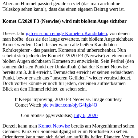
Aber am Himmel passiert gerade so viel (das man auch ohne
Teleskop sehen kann!), dass das einen eigenen Beitrag wert ist.
Komet C/2020 F3 (Neowise) wird mit bloßem Auge sichtbar
Dieses Jahr
gab es schon einige Kometen-Kandidaten
, von denen
man hoffte, dass sie der lange erwartete, mit bloßem Auge sichtbare
Komet werden. Doch bisher waren alle heißen Kandidaten
Rohrkrepierer - das passiert, Kometen sind unberechenbar. Nun
scheint sich jedoch der Komet C/2020 F3 (Neowise) zu einem mit
bloßen Augen sichtbaren Kometen zu entwickeln. Sein Perihel (den
sonnennächsten Punkt der Umlaufbahn) hat der Komet Neowise
bereits am 3. Juli erreicht. Demnächst erreicht er seinen erdnächsten
Punkt, bevor er sich aus "unseren Gefilden" wieder verabschiedet.
Doch vorher könnte er noch für jeden, der einen aufmerksamen
Blick an den Himmel richtet, zu sehen sein.
It Keeps improving, 2020 F3 Neowise. Image courtesy
Comet Watch
pic.twitter.com/ojyG4Igk4Q
— Con Stoitsis (@vivstoitsis)
July 6, 2020
Derzeit kann man
Komet Neowise
bereits am Morgenhimmel sehen.
Genauer: Kurz vor Sonnenaufgang ist er im Nordosten zu sehen.
Orientieren kann man sich dabei am auffällig hellen Planeten Venus.