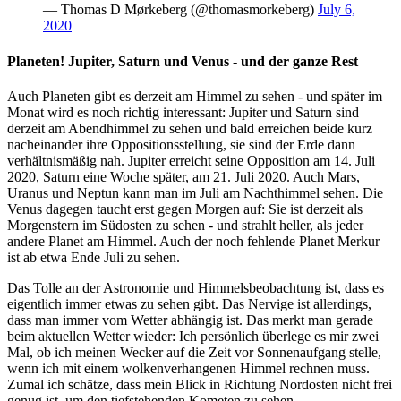
— Thomas D Mørkeberg (@thomasmorkeberg)
July 6,
2020
Planeten! Jupiter, Saturn und Venus - und der ganze Rest
Auch Planeten gibt es derzeit am Himmel zu sehen - und später im
Monat wird es noch richtig interessant: Jupiter und Saturn sind
derzeit am Abendhimmel zu sehen und bald erreichen beide kurz
nacheinander ihre Oppositionsstellung, sie sind der Erde dann
verhältnismäßig nah. Jupiter erreicht seine Opposition am 14. Juli
2020, Saturn eine Woche später, am 21. Juli 2020. Auch Mars,
Uranus und Neptun kann man im Juli am Nachthimmel sehen. Die
Venus dagegen taucht erst gegen Morgen auf: Sie ist derzeit als
Morgenstern im Südosten zu sehen - und strahlt heller, als jeder
andere Planet am Himmel. Auch der noch fehlende Planet Merkur
ist ab etwa Ende Juli zu sehen.
Das Tolle an der Astronomie und Himmelsbeobachtung ist, dass es
eigentlich immer etwas zu sehen gibt. Das Nervige ist allerdings,
dass man immer vom Wetter abhängig ist. Das merkt man gerade
beim aktuellen Wetter wieder: Ich persönlich überlege es mir zwei
Mal, ob ich meinen Wecker auf die Zeit vor Sonnenaufgang stelle,
wenn ich mit einem wolkenverhangenen Himmel rechnen muss.
Zumal ich schätze, dass mein Blick in Richtung Nordosten nicht frei
genug ist, um den tiefstehenden Kometen zu sehen.