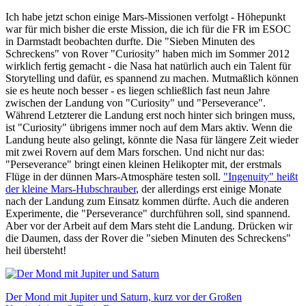
Ich habe jetzt schon einige Mars-Missionen verfolgt - Höhepunkt
war für mich bisher die erste Mission, die ich für die FR im ESOC
in Darmstadt beobachten durfte. Die "Sieben Minuten des
Schreckens" von Rover "Curiosity" haben mich im Sommer 2012
wirklich fertig gemacht - die Nasa hat natürlich auch ein Talent für
Storytelling und dafür, es spannend zu machen. Mutmaßlich können
sie es heute noch besser - es liegen schließlich fast neun Jahre
zwischen der Landung von "Curiosity" und "Perseverance".
Während Letzterer die Landung erst noch hinter sich bringen muss,
ist "Curiosity" übrigens immer noch auf dem Mars aktiv. Wenn die
Landung heute also gelingt, könnte die Nasa für längere Zeit wieder
mit zwei Rovern auf dem Mars forschen. Und nicht nur das:
"Perseverance" bringt einen kleinen Helikopter mit, der erstmals
Flüge in der dünnen Mars-Atmosphäre testen soll.
"Ingenuity" heißt
der kleine Mars-Hubschrauber
, der allerdings erst einige Monate
nach der Landung zum Einsatz kommen dürfte. Auch die anderen
Experimente, die "Perseverance" durchführen soll, sind spannend.
Aber vor der Arbeit auf dem Mars steht die Landung. Drücken wir
die Daumen, dass der Rover die "sieben Minuten des Schreckens"
heil übersteht!
Der Mond mit Jupiter und Saturn, kurz vor der Großen