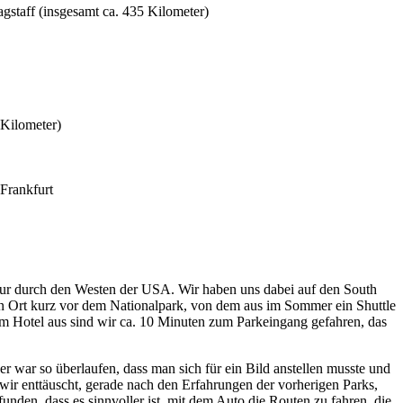
agstaff (insgesamt ca. 435 Kilometer)
 Kilometer)
Frankfurt
 Tour durch den Westen der USA. Wir haben uns dabei auf den South
en Ort kurz vor dem Nationalpark, von dem aus im Sommer ein Shuttle
m Hotel aus sind wir ca. 10 Minuten zum Parkeingang gefahren, das
r war so überlaufen, dass man sich für ein Bild anstellen musste und
wir enttäuscht, gerade nach den Erfahrungen der vorherigen Parks,
unden, dass es sinnvoller ist, mit dem Auto die Routen zu fahren, die