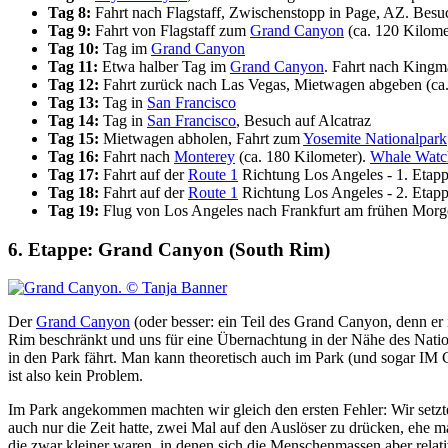
Tag 8:
Fahrt nach Flagstaff, Zwischenstopp in Page, AZ. Bes
Tag 9:
Fahrt von Flagstaff zum
Grand Canyon
(ca. 120 Kilome
Tag 10:
Tag im
Grand Canyon
Tag 11:
Etwa halber Tag im
Grand Canyon
. Fahrt nach Kingm
Tag 12:
Fahrt zurück nach Las Vegas, Mietwagen abgeben (ca.
Tag 13:
Tag in
San Francisco
Tag 14:
Tag in
San Francisco
, Besuch auf Alcatraz
Tag 15:
Mietwagen abholen, Fahrt zum
Yosemite Nationalpark
Tag 16:
Fahrt nach
Monterey
(ca. 180 Kilometer).
Whale Watc
Tag 17:
Fahrt auf der
Route 1
Richtung Los Angeles - 1. Etapp
Tag 18:
Fahrt auf der
Route 1
Richtung Los Angeles - 2. Etapp
Tag 19:
Flug von Los Angeles nach Frankfurt am frühen Morge
6. Etappe: Grand Canyon (South Rim)
Der
Grand Canyon
(oder besser: ein Teil des Grand Canyon, denn er 
Rim beschränkt und uns für eine Übernachtung in der Nähe des Natio
in den Park fährt. Man kann theoretisch auch im Park (und sogar IM
ist also kein Problem.
Im Park angekommen machten wir gleich den ersten Fehler: Wir setzten
auch nur die Zeit hatte, zwei Mal auf den Auslöser zu drücken, ehe 
die zwar kleiner waren, in denen sich die Menschenmassen aber relativ