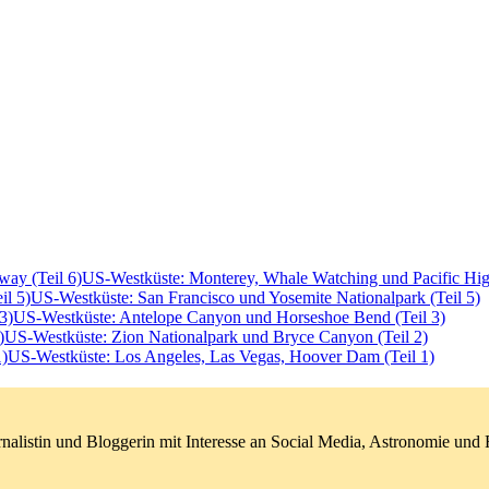
US-Westküste: Monterey, Whale Watching und Pacific Hig
US-Westküste: San Francisco und Yosemite Nationalpark (Teil 5)
US-Westküste: Antelope Canyon und Horseshoe Bend (Teil 3)
US-Westküste: Zion Nationalpark und Bryce Canyon (Teil 2)
US-Westküste: Los Angeles, Las Vegas, Hoover Dam (Teil 1)
nalistin und Bloggerin mit Interesse an Social Media, Astronomie un