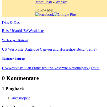
More Posts
-
Website
Follow Me:
Dies & Das
Reise
Urlaub
USA
Westküste
Vorheriger Beitrag
US-Westküste: Antelope Canyon und Horseshoe Bend (Teil 3)
Nächster Beitrag
US-Westküste: San Francisco und Yosemite Nationalpark (Teil 5)
0 Kommentare
1 Pingback
@cassiopeia