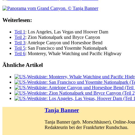
Weiterlesen:
Teil 1
: Los Angeles, Las Vegas und Hoover Dam
Teil 2
: Zion Nationalpark und Bryce Canyon
Teil 3
: Antelope Canyon und Horseshoe Bend
Teil 5
: San Francisco und Yosemite Nationalpark
Teil 6
: Monterey, Whale Watching und Pacific Highway
Ähnliche Artikel
Tanja Banner
Tanja Banner (geb. Morschhäuser), Online-Jour
Redakteurin bei der Frankfurter Rundschau.