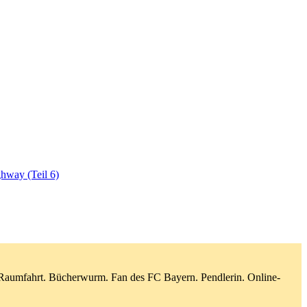
hway (Teil 6)
d Raumfahrt. Bücherwurm. Fan des FC Bayern. Pendlerin. Online-