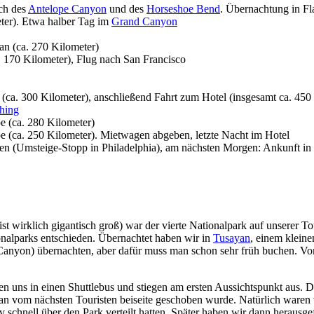
uch des
Antelope Canyon
und des
Horseshoe Bend
. Übernachtung in Fl
ter). Etwa halber Tag im
Grand Canyon
an (ca. 270 Kilometer)
 170 Kilometer), Flug nach San Francisco
(ca. 300 Kilometer), anschließend Fahrt zum Hotel (insgesamt ca. 450
hing
e (ca. 280 Kilometer)
e (ca. 250 Kilometer). Mietwagen abgeben, letzte Nacht im Hotel
n (Umsteige-Stopp in Philadelphia), am nächsten Morgen: Ankunft in 
ist wirklich gigantisch groß) war der vierte Nationalpark auf unserer
nalparks entschieden. Übernachtet haben wir in
Tusayan
, einem klein
 Canyon) übernachten, aber dafür muss man schon sehr früh buchen. Vo
 uns in einen Shuttlebus und stiegen am ersten Aussichtspunkt aus. De
man vom nächsten Touristen beiseite geschoben wurde. Natürlich waren 
 schnell über den Park verteilt hatten. Später haben wir dann herausgef