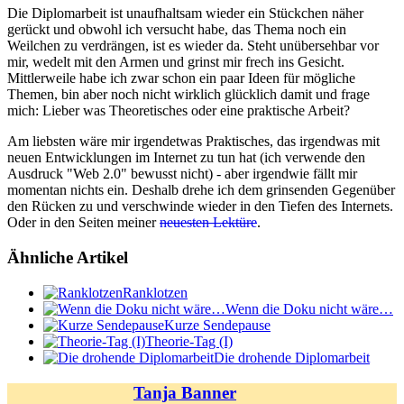
Die Diplomarbeit ist unaufhaltsam wieder ein Stückchen näher
gerückt und obwohl ich versucht habe, das Thema noch ein
Weilchen zu verdrängen, ist es wieder da. Steht unübersehbar vor
mir, wedelt mit den Armen und grinst mir frech ins Gesicht.
Mittlerweile habe ich zwar schon ein paar Ideen für mögliche
Themen, bin aber noch nicht wirklich glücklich damit und frage
mich: Lieber was Theoretisches oder eine praktische Arbeit?
Am liebsten wäre mir irgendetwas Praktisches, das irgendwas mit
neuen Entwicklungen im Internet zu tun hat (ich verwende den
Ausdruck "Web 2.0" bewusst nicht) - aber irgendwie fällt mir
momentan nichts ein. Deshalb drehe ich dem grinsenden Gegenüber
den Rücken zu und verschwinde wieder in den Tiefen des Internets.
Oder in den Seiten meiner
neuesten Lektüre
.
Ähnliche Artikel
Ranklotzen
Wenn die Doku nicht wäre…
Kurze Sendepause
Theorie-Tag (I)
Die drohende Diplomarbeit
Tanja Banner