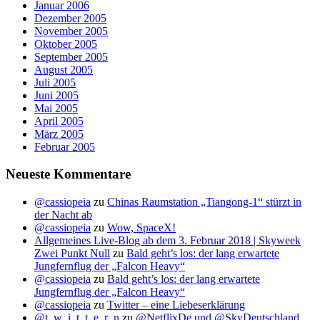
Januar 2006
Dezember 2005
November 2005
Oktober 2005
September 2005
August 2005
Juli 2005
Juni 2005
Mai 2005
April 2005
März 2005
Februar 2005
Neueste Kommentare
@cassiopeia
zu
Chinas Raumstation „Tiangong-1“ stürzt in
der Nacht ab
@cassiopeia
zu
Wow, SpaceX!
Allgemeines Live-Blog ab dem 3. Februar 2018 | Skyweek
Zwei Punkt Null
zu
Bald geht’s los: der lang erwartete
Jungfernflug der „Falcon Heavy“
@cassiopeia
zu
Bald geht’s los: der lang erwartete
Jungfernflug der „Falcon Heavy“
@cassiopeia
zu
Twitter – eine Liebeserklärung
@t_w_i_t_t_e_r_n
zu
@NetflixDe und @SkyDeutschland