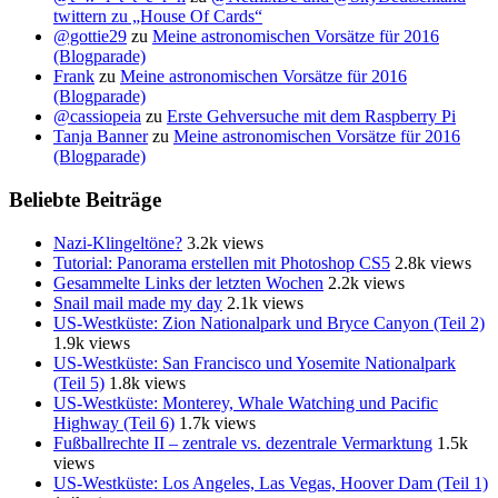
twittern zu „House Of Cards“
@gottie29
zu
Meine astronomischen Vorsätze für 2016
(Blogparade)
Frank
zu
Meine astronomischen Vorsätze für 2016
(Blogparade)
@cassiopeia
zu
Erste Gehversuche mit dem Raspberry Pi
Tanja Banner
zu
Meine astronomischen Vorsätze für 2016
(Blogparade)
Beliebte Beiträge
Nazi-Klingeltöne?
3.2k views
Tutorial: Panorama erstellen mit Photoshop CS5
2.8k views
Gesammelte Links der letzten Wochen
2.2k views
Snail mail made my day
2.1k views
US-Westküste: Zion Nationalpark und Bryce Canyon (Teil 2)
1.9k views
US-Westküste: San Francisco und Yosemite Nationalpark
(Teil 5)
1.8k views
US-Westküste: Monterey, Whale Watching und Pacific
Highway (Teil 6)
1.7k views
Fußballrechte II – zentrale vs. dezentrale Vermarktung
1.5k
views
US-Westküste: Los Angeles, Las Vegas, Hoover Dam (Teil 1)