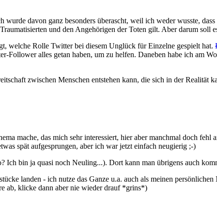
ch wurde davon ganz besonders überascht, weil ich weder wusste, dass di
Traumatisierten und den Angehörigen der Toten gilt. Aber darum soll es 
igt, welche Rolle Twitter bei diesem Unglück für Einzelne gespielt hat.
ter-Follower alles getan haben, um zu helfen. Daneben habe ich am W
eitschaft zwischen Menschen entstehen kann, die sich in der Realität k
ma mache, das mich sehr interessiert, hier aber manchmal doch fehl am
twas spät aufgesprungen, aber ich war jetzt einfach neugierig ;-)
? Ich bin ja quasi noch Neuling...). Dort kann man übrigens auch komm
dstücke landen - ich nutze das Ganze u.a. auch als meinen persönliche
e ab, klicke dann aber nie wieder drauf *grins*)