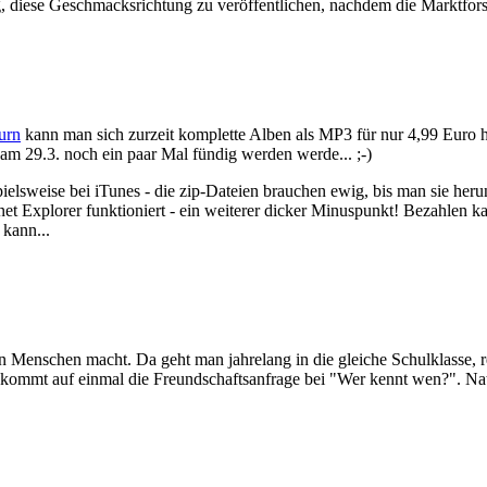
 diese Geschmacksrichtung zu veröffentlichen, nachdem die Marktforsch
urn
kann man sich zurzeit komplette Alben als MP3 für nur 4,99 Euro h
am 29.3. noch ein paar Mal fündig werden werde... ;-)
ielsweise bei iTunes - die zip-Dateien brauchen ewig, bis man sie her
rnet Explorer funktioniert - ein weiterer dicker Minuspunkt! Bezahlen 
 kann...
Menschen macht. Da geht man jahrelang in die gleiche Schulklasse, re
kommt auf einmal die Freundschaftsanfrage bei "Wer kennt wen?". Natü