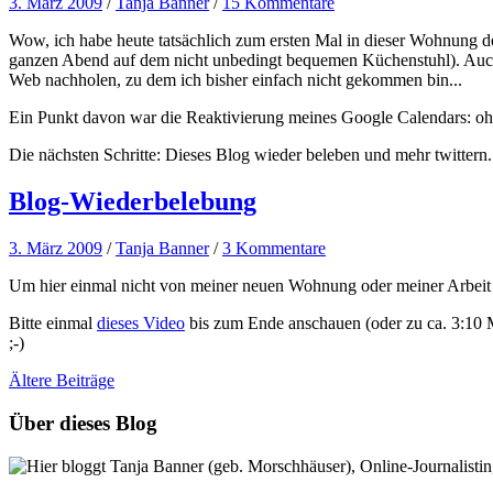
3. März 2009
/
Tanja Banner
/
15 Kommentare
Wow, ich habe heute tatsächlich zum ersten Mal in dieser Wohnung d
ganzen Abend auf dem nicht unbedingt bequemen Küchenstuhl). Auch we
Web nachholen, zu dem ich bisher einfach nicht gekommen bin...
Ein Punkt davon war die Reaktivierung meines Google Calendars: ohne 
Die nächsten Schritte: Dieses Blog wieder beleben und mehr twitter
Blog-Wiederbelebung
3. März 2009
/
Tanja Banner
/
3 Kommentare
Um hier einmal nicht von meiner neuen Wohnung oder meiner Arbeit zu
Bitte einmal
dieses Video
bis zum Ende anschauen (oder zu ca. 3:10 Mi
;-)
Ältere
Beiträge
Über dieses Blog
Hier bloggt Tanja Banner (geb. Morschhäuser), Online-Journalistin,