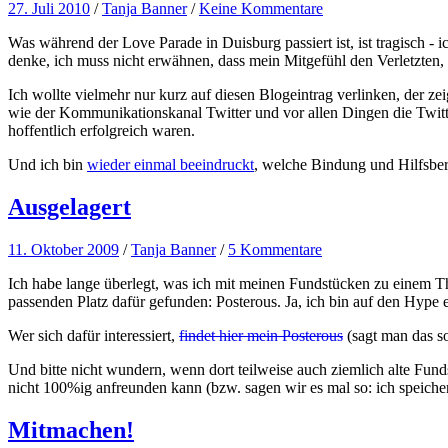
27. Juli 2010
/
Tanja Banner
/
Keine Kommentare
Was während der Love Parade in Duisburg passiert ist, ist tragisch - i
denke, ich muss nicht erwähnen, dass mein Mitgefühl den Verletzten, 
Ich wollte vielmehr nur kurz auf diesen Blogeintrag verlinken, der ze
wie der Kommunikationskanal Twitter und vor allen Dingen die Twit
hoffentlich erfolgreich waren.
Und ich bin
wieder einmal beeindruckt
, welche Bindung und Hilfsber
Ausgelagert
11. Oktober 2009
/
Tanja Banner
/
5 Kommentare
Ich habe lange überlegt, was ich mit meinen Fundstücken zu einem The
passenden Platz dafür gefunden: Posterous. Ja, ich bin auf den Hype e
Wer sich dafür interessiert,
findet hier mein Posterous
(sagt man das so
Und bitte nicht wundern, wenn dort teilweise auch ziemlich alte Fun
nicht 100%ig anfreunden kann (bzw. sagen wir es mal so: ich speicher
Mitmachen!