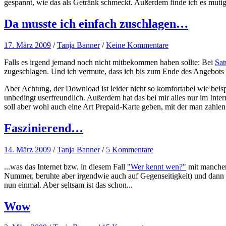
gespannt, wie das als Getränk schmeckt. Außerdem finde ich es mutig,
Da musste ich einfach zuschlagen…
17. März 2009
/
Tanja Banner
/
Keine Kommentare
Falls es irgend jemand noch nicht mitbekommen haben sollte: Bei
Sat
zugeschlagen. Und ich vermute, dass ich bis zum Ende des Angebots 
Aber Achtung, der Download ist leider nicht so komfortabel wie beisp
unbedingt userfreundlich. Außerdem hat das bei mir alles nur im Inte
soll aber wohl auch eine Art Prepaid-Karte geben, mit der man zahlen
Faszinierend…
14. März 2009
/
Tanja Banner
/
5 Kommentare
...was das Internet bzw. in diesem Fall
"Wer kennt wen?"
mit manchen 
Nummer, beruhte aber irgendwie auch auf Gegenseitigkeit) und dann 
nun einmal. Aber seltsam ist das schon...
Wow