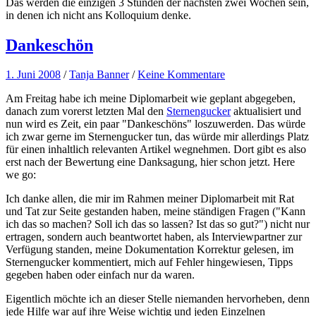
Das werden die einzigen 3 Stunden der nächsten zwei Wochen sein,
in denen ich nicht ans Kolloquium denke.
Dankeschön
1. Juni 2008
/
Tanja Banner
/
Keine Kommentare
Am Freitag habe ich meine Diplomarbeit wie geplant abgegeben,
danach zum vorerst letzten Mal den
Sternengucker
aktualisiert und
nun wird es Zeit, ein paar "Dankeschöns" loszuwerden. Das würde
ich zwar gerne im Sternengucker tun, das würde mir allerdings Platz
für einen inhaltlich relevanten Artikel wegnehmen. Dort gibt es also
erst nach der Bewertung eine Danksagung, hier schon jetzt. Here
we go:
Ich danke allen, die mir im Rahmen meiner Diplomarbeit mit Rat
und Tat zur Seite gestanden haben, meine ständigen Fragen ("Kann
ich das so machen? Soll ich das so lassen? Ist das so gut?") nicht nur
ertragen, sondern auch beantwortet haben, als Interviewpartner zur
Verfügung standen, meine Dokumentation Korrektur gelesen, im
Sternengucker kommentiert, mich auf Fehler hingewiesen, Tipps
gegeben haben oder einfach nur da waren.
Eigentlich möchte ich an dieser Stelle niemanden hervorheben, denn
jede Hilfe war auf ihre Weise wichtig und jeden Einzelnen