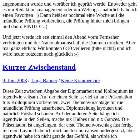
angenommen wurde und worüber ich geprüft werde. Entweder geht
es um Redaktionsmanagement oder um Weblogs - natürlich habe ich
einen Favoriten ;-) Dann heißt es nochmal eine Woche auf die
mündliche Prüfung vorbereiten, die Prüfung hinter mich bringen
und dann: FINITO! :-)
Und jetzt werde ich erst einmal den Abend vorm Fernseher
verbringen und der Nationalmannschaft die Daumen drücken. Aber
mal ganz ehrlich: Wir könnten 0:10 verlieren (bitte nicht!) und ich
wäre heute trotzdem noch glücklich ;-)
Kurzer Zwischenstand
9. Juni 2008
/
Tanja Banner
/
Keine Kommentare
Diese Zeit zwischen Abgabe der Diplomarbeit und Kolloquium ist
irgendwie seltsam. Auf der einen Seite ist viel zu tun: Präsentation
fürs Kolloquium vorbereiten, zwei Themenvorschläge für die
mündliche Prüfung ausarbeiten, Diplomzeitung layouten und
natürlich Fußball schauen. Auf der anderen Seite hänge ich
irgendwie in den Seilen, mache nix Halbes und nix Ganzes. Die
Präsentation ist angefangen, der erste Themenvorschlag fast fertig,
mit dem Layout habe ich mich auch schon auseinandergesetzt, aber
irgendwie habe ich nicht gerade das Gefühl, als würde ich