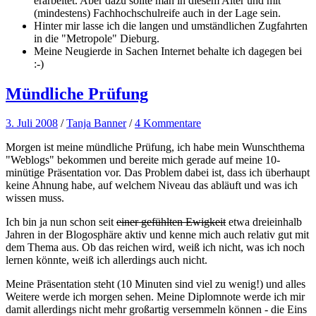
erarbeitet. Aber dazu sollte man in diesem Alter und mit
(mindestens) Fachhochschulreife auch in der Lage sein.
Hinter mir lasse ich die langen und umständlichen Zugfahrten
in die "Metropole" Dieburg.
Meine Neugierde in Sachen Internet behalte ich dagegen bei
:-)
Mündliche Prüfung
3. Juli 2008
/
Tanja Banner
/
4 Kommentare
Morgen ist meine mündliche Prüfung, ich habe mein Wunschthema
"Weblogs" bekommen und bereite mich gerade auf meine 10-
minütige Präsentation vor. Das Problem dabei ist, dass ich überhaupt
keine Ahnung habe, auf welchem Niveau das abläuft und was ich
wissen muss.
Ich bin ja nun schon seit
einer gefühlten Ewigkeit
etwa dreieinhalb
Jahren in der Blogosphäre aktiv und kenne mich auch relativ gut mit
dem Thema aus. Ob das reichen wird, weiß ich nicht, was ich noch
lernen könnte, weiß ich allerdings auch nicht.
Meine Präsentation steht (10 Minuten sind viel zu wenig!) und alles
Weitere werde ich morgen sehen. Meine Diplomnote werde ich mir
damit allerdings nicht mehr großartig versemmeln können - die Eins