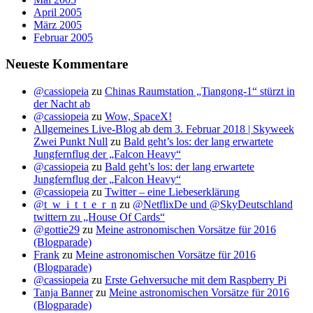
April 2005
März 2005
Februar 2005
Neueste Kommentare
@cassiopeia
zu
Chinas Raumstation „Tiangong-1“ stürzt in
der Nacht ab
@cassiopeia
zu
Wow, SpaceX!
Allgemeines Live-Blog ab dem 3. Februar 2018 | Skyweek
Zwei Punkt Null
zu
Bald geht’s los: der lang erwartete
Jungfernflug der „Falcon Heavy“
@cassiopeia
zu
Bald geht’s los: der lang erwartete
Jungfernflug der „Falcon Heavy“
@cassiopeia
zu
Twitter – eine Liebeserklärung
@t_w_i_t_t_e_r_n
zu
@NetflixDe und @SkyDeutschland
twittern zu „House Of Cards“
@gottie29
zu
Meine astronomischen Vorsätze für 2016
(Blogparade)
Frank
zu
Meine astronomischen Vorsätze für 2016
(Blogparade)
@cassiopeia
zu
Erste Gehversuche mit dem Raspberry Pi
Tanja Banner
zu
Meine astronomischen Vorsätze für 2016
(Blogparade)