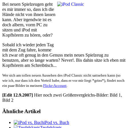
Bei neuen Spielzeugen geht
es mir immer so, dass ich die
Hände nicht von ihnen lassen
kann. Aber irgendwie ist es
doch albern, vorm PC zu
sitzen und iPod mit
Kopfhörern zu hören, oder?
Sobald ich wieder jeden Tag
mit dem Zug fahre, komme
ich zwar oft genug in den Genuss mein neues Spielzeug zu
benutzen, aber so lange warten? Never!. Bis dahin sitze ich eben mit
Kopfhörern am Schreibtisch...
Wer sich am tollen neuen Aussehen des iPod Classic nicht sattsehen kann (so
wie ich, nur dass ich den Vorteil habe, dass er vor mir liegt *grins*), findet noch
ein paar Bilder in meinem
Flickr-Account
.
[Edit 12.9.2007]
Hier noch zwei Größenvergleichs-Bilder: Bild 1,
Bild 2
Ähnliche Artikel
iPod vs. Buch
Teufelskreis