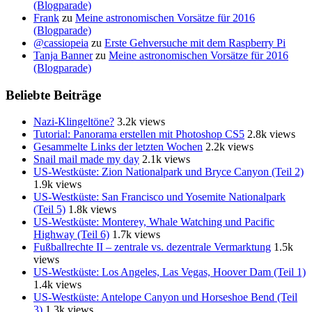
(Blogparade)
Frank
zu
Meine astronomischen Vorsätze für 2016
(Blogparade)
@cassiopeia
zu
Erste Gehversuche mit dem Raspberry Pi
Tanja Banner
zu
Meine astronomischen Vorsätze für 2016
(Blogparade)
Beliebte Beiträge
Nazi-Klingeltöne?
3.2k views
Tutorial: Panorama erstellen mit Photoshop CS5
2.8k views
Gesammelte Links der letzten Wochen
2.2k views
Snail mail made my day
2.1k views
US-Westküste: Zion Nationalpark und Bryce Canyon (Teil 2)
1.9k views
US-Westküste: San Francisco und Yosemite Nationalpark
(Teil 5)
1.8k views
US-Westküste: Monterey, Whale Watching und Pacific
Highway (Teil 6)
1.7k views
Fußballrechte II – zentrale vs. dezentrale Vermarktung
1.5k
views
US-Westküste: Los Angeles, Las Vegas, Hoover Dam (Teil 1)
1.4k views
US-Westküste: Antelope Canyon und Horseshoe Bend (Teil
3)
1.3k views