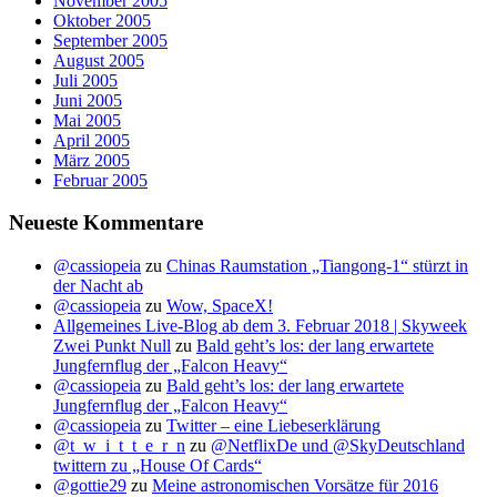
November 2005
Oktober 2005
September 2005
August 2005
Juli 2005
Juni 2005
Mai 2005
April 2005
März 2005
Februar 2005
Neueste Kommentare
@cassiopeia
zu
Chinas Raumstation „Tiangong-1“ stürzt in
der Nacht ab
@cassiopeia
zu
Wow, SpaceX!
Allgemeines Live-Blog ab dem 3. Februar 2018 | Skyweek
Zwei Punkt Null
zu
Bald geht’s los: der lang erwartete
Jungfernflug der „Falcon Heavy“
@cassiopeia
zu
Bald geht’s los: der lang erwartete
Jungfernflug der „Falcon Heavy“
@cassiopeia
zu
Twitter – eine Liebeserklärung
@t_w_i_t_t_e_r_n
zu
@NetflixDe und @SkyDeutschland
twittern zu „House Of Cards“
@gottie29
zu
Meine astronomischen Vorsätze für 2016