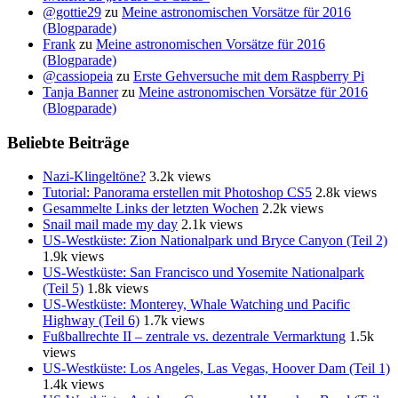
@gottie29
zu
Meine astronomischen Vorsätze für 2016
(Blogparade)
Frank
zu
Meine astronomischen Vorsätze für 2016
(Blogparade)
@cassiopeia
zu
Erste Gehversuche mit dem Raspberry Pi
Tanja Banner
zu
Meine astronomischen Vorsätze für 2016
(Blogparade)
Beliebte Beiträge
Nazi-Klingeltöne?
3.2k views
Tutorial: Panorama erstellen mit Photoshop CS5
2.8k views
Gesammelte Links der letzten Wochen
2.2k views
Snail mail made my day
2.1k views
US-Westküste: Zion Nationalpark und Bryce Canyon (Teil 2)
1.9k views
US-Westküste: San Francisco und Yosemite Nationalpark
(Teil 5)
1.8k views
US-Westküste: Monterey, Whale Watching und Pacific
Highway (Teil 6)
1.7k views
Fußballrechte II – zentrale vs. dezentrale Vermarktung
1.5k
views
US-Westküste: Los Angeles, Las Vegas, Hoover Dam (Teil 1)
1.4k views