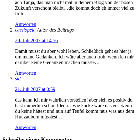
ach Tanja, das man nicht mal in deinem Blog von der bösen
Zukunft verschont bleibt…die kommt doch eh immer viel zu
früh…
Antworten
cassiopeia
Autor des Beitrags
20. Juli 2007 at 14:56
Damit musst du aber wohl leben. Schließlich geht es hier ja
um meine Gedanken. Ich wäre aber auch froh, wenn ich mir
darüber keine Gedanken machen müsste…
Antworten
sid
21. Juli 2007 at 0:59
das kann ich mir wahrlich vorstellen! aber sieh es positiv du
hast immerhin schon Ideen…wie kacke wäre das erst wenn
du keine hättest und nun auf Teufel komm raus was aus dem
Hut zaubern müsstest…
Antworten
Schreibe einen Kommentar