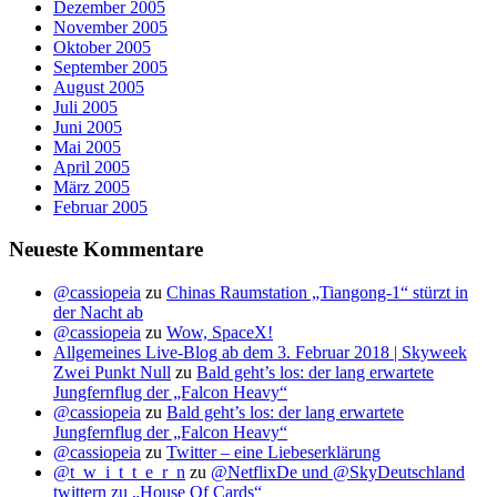
Dezember 2005
November 2005
Oktober 2005
September 2005
August 2005
Juli 2005
Juni 2005
Mai 2005
April 2005
März 2005
Februar 2005
Neueste Kommentare
@cassiopeia
zu
Chinas Raumstation „Tiangong-1“ stürzt in
der Nacht ab
@cassiopeia
zu
Wow, SpaceX!
Allgemeines Live-Blog ab dem 3. Februar 2018 | Skyweek
Zwei Punkt Null
zu
Bald geht’s los: der lang erwartete
Jungfernflug der „Falcon Heavy“
@cassiopeia
zu
Bald geht’s los: der lang erwartete
Jungfernflug der „Falcon Heavy“
@cassiopeia
zu
Twitter – eine Liebeserklärung
@t_w_i_t_t_e_r_n
zu
@NetflixDe und @SkyDeutschland
twittern zu „House Of Cards“