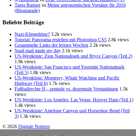
Tanja Banner
zu
Meine astronomischen Vorsätze für 2016
(Blogparade)
Beliebte Beiträge
Nazi-Klingeltöne?
3.2k views
Tutorial: Panorama erstellen mit Photoshop CS5
2.8k views
Gesammelte Links der letzten Wochen
2.2k views
Snail mail made my day
2.1k views
US-Westküste: Zion Nationalpark und Bryce Canyon (Teil 2)
1.9k views
US-Westküste: San Francisco und Yosemite Nationalpark
(Teil 5)
1.8k views
US-Westküste: Monterey, Whale Watching und Pacific
Highway (Teil 6)
1.7k views
Fußballrechte II – zentrale vs. dezentrale Vermarktung
1.5k
views
US-Westküste: Los Angeles, Las Vegas, Hoover Dam (Teil 1)
1.4k views
US-Westküste: Antelope Canyon und Horseshoe Bend (Teil
3)
1.3k views
© 2026
Digitale Notizen