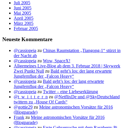
Juli 2005
Juni 2005
Mai 2005
April 2005
März 2005
Februar 2005
Neueste Kommentare
@cassiopeia
zu
Chinas Raumstation „Tiangong-1“ stürzt in
der Nacht ab
@cassiopeia
zu
Wow, SpaceX!
Allgemeines Live-Blog ab dem 3. Februar 2018 | Skyweek
Zwei Punkt Null
zu
Bald geht’s los: der lang erwartete
Jungfernflug der „Falcon Heavy“
@cassiopeia
zu
Bald geht’s los: der lang erwartete
Jungfernflug der „Falcon Heavy“
@cassiopeia
zu
Twitter – eine Liebeserklärung
@t_w_i_t_t_e_r_n
zu
@NetflixDe und @SkyDeutschland
twittern zu „House Of Cards“
@gottie29
zu
Meine astronomischen Vorsätze für 2016
(Blogparade)
Frank
zu
Meine astronomischen Vorsätze für 2016
(Blogparade)
@cassiopeia
zu
Erste Gehversuche mit dem Raspberry Pi