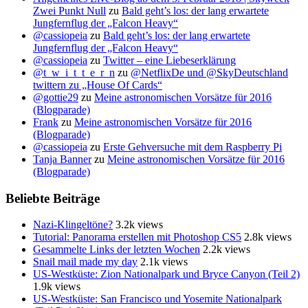
Zwei Punkt Null
zu
Bald geht’s los: der lang erwartete
Jungfernflug der „Falcon Heavy“
@cassiopeia
zu
Bald geht’s los: der lang erwartete
Jungfernflug der „Falcon Heavy“
@cassiopeia
zu
Twitter – eine Liebeserklärung
@t_w_i_t_t_e_r_n
zu
@NetflixDe und @SkyDeutschland
twittern zu „House Of Cards“
@gottie29
zu
Meine astronomischen Vorsätze für 2016
(Blogparade)
Frank
zu
Meine astronomischen Vorsätze für 2016
(Blogparade)
@cassiopeia
zu
Erste Gehversuche mit dem Raspberry Pi
Tanja Banner
zu
Meine astronomischen Vorsätze für 2016
(Blogparade)
Beliebte Beiträge
Nazi-Klingeltöne?
3.2k views
Tutorial: Panorama erstellen mit Photoshop CS5
2.8k views
Gesammelte Links der letzten Wochen
2.2k views
Snail mail made my day
2.1k views
US-Westküste: Zion Nationalpark und Bryce Canyon (Teil 2)
1.9k views
US-Westküste: San Francisco und Yosemite Nationalpark