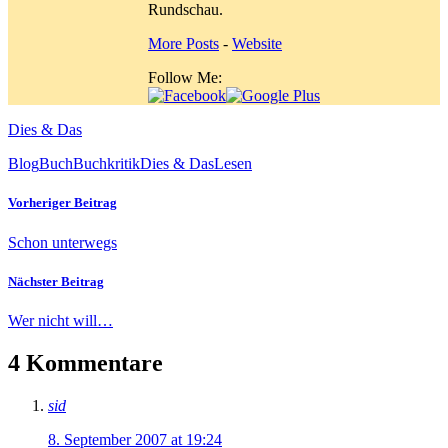
Rundschau.
More Posts
-
Website
Follow Me:
Dies & Das
Blog
Buch
Buchkritik
Dies & Das
Lesen
Vorheriger Beitrag
Schon unterwegs
Nächster Beitrag
Wer nicht will…
4 Kommentare
sid
8. September 2007 at 19:24