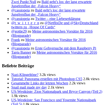
Zwei Punkt Null
zu
Bald geht’s los: der lang erwartete
Jungfernflug der „Falcon Heavy“
@cassiopeia
zu
Bald geht’s los: der lang erwartete
Jungfernflug der „Falcon Heavy“
@cassiopeia
zu
Twitter – eine Liebeserklärung
@t_w_i_t_t_e_r_n
zu
@NetflixDe und @SkyDeutschland
twittern zu „House Of Cards“
@gottie29
zu
Meine astronomischen Vorsätze für 2016
(Blogparade)
Frank
zu
Meine astronomischen Vorsätze für 2016
(Blogparade)
@cassiopeia
zu
Erste Gehversuche mit dem Raspberry Pi
Tanja Banner
zu
Meine astronomischen Vorsätze für 2016
(Blogparade)
Beliebte Beiträge
Nazi-Klingeltöne?
3.2k views
Tutorial: Panorama erstellen mit Photoshop CS5
2.8k views
Gesammelte Links der letzten Wochen
2.2k views
Snail mail made my day
2.1k views
US-Westküste: Zion Nationalpark und Bryce Canyon (Teil 2)
1.9k views
US-Westküste: San Francisco und Yosemite Nationalpark
(Teil 5)
1.8k views