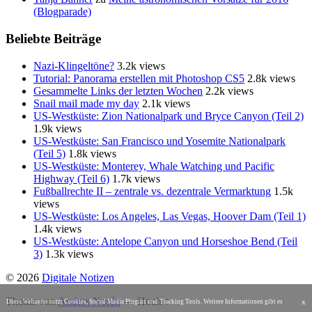
(Blogparade)
Beliebte Beiträge
Nazi-Klingeltöne?
3.2k views
Tutorial: Panorama erstellen mit Photoshop CS5
2.8k views
Gesammelte Links der letzten Wochen
2.2k views
Snail mail made my day
2.1k views
US-Westküste: Zion Nationalpark und Bryce Canyon (Teil 2)
1.9k views
US-Westküste: San Francisco und Yosemite Nationalpark
(Teil 5)
1.8k views
US-Westküste: Monterey, Whale Watching und Pacific
Highway (Teil 6)
1.7k views
Fußballrechte II – zentrale vs. dezentrale Vermarktung
1.5k
views
US-Westküste: Los Angeles, Las Vegas, Hoover Dam (Teil 1)
1.4k views
US-Westküste: Antelope Canyon und Horseshoe Bend (Teil
3)
1.3k views
© 2026
Digitale Notizen
Theme von
Anders Norén
—
Hoch ↑
x
Diese Webseite nutzt Cookies, Social Media Plugins und Tracking Tools. Weitere Informationen gibt es