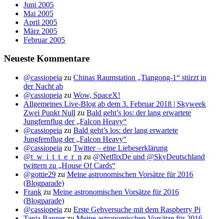
Juni 2005
Mai 2005
April 2005
März 2005
Februar 2005
Neueste Kommentare
@cassiopeia
zu
Chinas Raumstation „Tiangong-1“ stürzt in
der Nacht ab
@cassiopeia
zu
Wow, SpaceX!
Allgemeines Live-Blog ab dem 3. Februar 2018 | Skyweek
Zwei Punkt Null
zu
Bald geht’s los: der lang erwartete
Jungfernflug der „Falcon Heavy“
@cassiopeia
zu
Bald geht’s los: der lang erwartete
Jungfernflug der „Falcon Heavy“
@cassiopeia
zu
Twitter – eine Liebeserklärung
@t_w_i_t_t_e_r_n
zu
@NetflixDe und @SkyDeutschland
twittern zu „House Of Cards“
@gottie29
zu
Meine astronomischen Vorsätze für 2016
(Blogparade)
Frank
zu
Meine astronomischen Vorsätze für 2016
(Blogparade)
@cassiopeia
zu
Erste Gehversuche mit dem Raspberry Pi
Tanja Banner
zu
Meine astronomischen Vorsätze für 2016