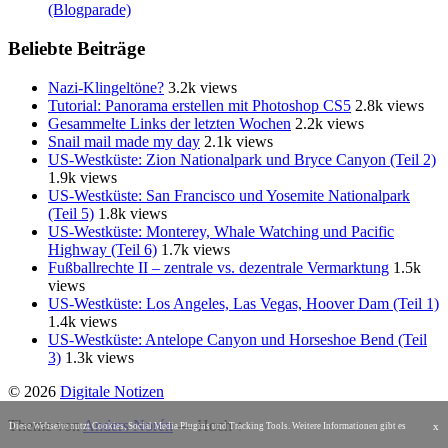
(Blogparade)
Beliebte Beiträge
Nazi-Klingeltöne?
3.2k views
Tutorial: Panorama erstellen mit Photoshop CS5
2.8k views
Gesammelte Links der letzten Wochen
2.2k views
Snail mail made my day
2.1k views
US-Westküste: Zion Nationalpark und Bryce Canyon (Teil 2)
1.9k views
US-Westküste: San Francisco und Yosemite Nationalpark
(Teil 5)
1.8k views
US-Westküste: Monterey, Whale Watching und Pacific
Highway (Teil 6)
1.7k views
Fußballrechte II – zentrale vs. dezentrale Vermarktung
1.5k
views
US-Westküste: Los Angeles, Las Vegas, Hoover Dam (Teil 1)
1.4k views
US-Westküste: Antelope Canyon und Horseshoe Bend (Teil
3)
1.3k views
© 2026
Digitale Notizen
Theme von
Anders Norén
—
Hoch ↑
x
Diese Webseite nutzt Cookies, Social Media Plugins und Tracking Tools. Weitere Informationen gibt es