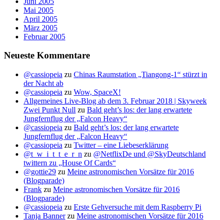
Juni 2005
Mai 2005
April 2005
März 2005
Februar 2005
Neueste Kommentare
@cassiopeia
zu
Chinas Raumstation „Tiangong-1“ stürzt in
der Nacht ab
@cassiopeia
zu
Wow, SpaceX!
Allgemeines Live-Blog ab dem 3. Februar 2018 | Skyweek
Zwei Punkt Null
zu
Bald geht’s los: der lang erwartete
Jungfernflug der „Falcon Heavy“
@cassiopeia
zu
Bald geht’s los: der lang erwartete
Jungfernflug der „Falcon Heavy“
@cassiopeia
zu
Twitter – eine Liebeserklärung
@t_w_i_t_t_e_r_n
zu
@NetflixDe und @SkyDeutschland
twittern zu „House Of Cards“
@gottie29
zu
Meine astronomischen Vorsätze für 2016
(Blogparade)
Frank
zu
Meine astronomischen Vorsätze für 2016
(Blogparade)
@cassiopeia
zu
Erste Gehversuche mit dem Raspberry Pi
Tanja Banner
zu
Meine astronomischen Vorsätze für 2016