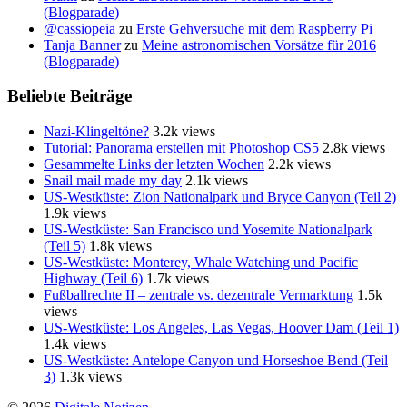
(Blogparade)
@cassiopeia
zu
Erste Gehversuche mit dem Raspberry Pi
Tanja Banner
zu
Meine astronomischen Vorsätze für 2016
(Blogparade)
Beliebte Beiträge
Nazi-Klingeltöne?
3.2k views
Tutorial: Panorama erstellen mit Photoshop CS5
2.8k views
Gesammelte Links der letzten Wochen
2.2k views
Snail mail made my day
2.1k views
US-Westküste: Zion Nationalpark und Bryce Canyon (Teil 2)
1.9k views
US-Westküste: San Francisco und Yosemite Nationalpark
(Teil 5)
1.8k views
US-Westküste: Monterey, Whale Watching und Pacific
Highway (Teil 6)
1.7k views
Fußballrechte II – zentrale vs. dezentrale Vermarktung
1.5k
views
US-Westküste: Los Angeles, Las Vegas, Hoover Dam (Teil 1)
1.4k views
US-Westküste: Antelope Canyon und Horseshoe Bend (Teil
3)
1.3k views