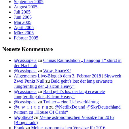
September 2005
August 2005
Juli 2005
Juni 2005
Mai 2005
April 2005
März 2005
Februar 2005
Neueste Kommentare
@cassiopeia
zu
Chinas Raumstation „Tiangong-1“ stürzt in
der Nacht ab
@cassiopeia
zu
Wow, SpaceX!
Allgemeines Live-Blog ab dem 3. Februar 2018 | Skyweek
Zwei Punkt Null
zu
Bald geht’s los: der lang erwartete
Jungfernflug der „Falcon Heavy“
@cassiopeia
zu
Bald geht’s los: der lang erwartete
Jungfernflug der „Falcon Heavy“
@cassiopeia
zu
Twitter – eine Liebeserklärung
@t_w_i_t_t_e_r_n
zu
@NetflixDe und @SkyDeutschland
twittern zu „House Of Cards“
@gottie29
zu
Meine astronomischen Vorsätze für 2016
(Blogparade)
Frank
zu
Meine astronomischen Vorsätze für 2016