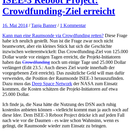
Crowdfunding-Ziel erreicht
16. Mai 2014
/
Tanja Banner
/
1 Kommentar
Kann man eine Raumsonde via Crowdfunding retten?
Diese Frage
habe ich neulich gestellt. Nun ist die Frage zwar noch nicht
beantwortet, aber ein kleines Stück hat sich die Geschichte
inzwischen weiterentwickelt: Das Crowdfunding-Ziel von 125.000
Dollar wurde vor einigen Tagen erreicht, die Projekt-Initiatoren
haben das
Crowdfunding
noch um einige Tage und 25.000 Dollar
verlängert (Edit 23.5.: Auch dieses Ziel wurde innerhalb der
vorgegebenen Zeit erreicht). Das zusätzliche Geld will man dafür
verwenden, die Position der Raumsonde ISEE-3 herauszufinden.
Dazu muss das
Deep Space Network
der NASA zum Einsatz
kommen, die Kosten schätzen die Projekt-Initiatoren auf etwa
25.000 Dollar.
Ich finde ja, die Nasa hätte die Nutzung des DSN auch ruhig
kostenlos anbieten können - vielleicht kommt man ja auch noch auf
diese Idee. Dem ISEE-3 Reboot Project drücke ich auf jeden Fall
nach wie vor die Daumen - es wäre schon Wahnsinn, wenn es
gelingt, die Raumsonde wieder zum Einsatz zu bringen.