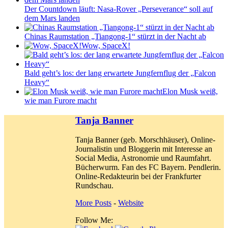
Der Countdown läuft: Nasa-Rover „Perseverance“ soll auf
dem Mars landen
Chinas Raumstation „Tiangong-1“ stürzt in der Nacht ab
Wow, SpaceX!
Bald geht’s los: der lang erwartete Jungfernflug der „Falcon
Heavy“
Elon Musk weiß,
wie man Furore macht
Tanja Banner
Tanja Banner (geb. Morschhäuser), Online-
Journalistin und Bloggerin mit Interesse an
Social Media, Astronomie und Raumfahrt.
Bücherwurm. Fan des FC Bayern. Pendlerin.
Online-Redakteurin bei der Frankfurter
Rundschau.
More Posts
-
Website
Follow Me: