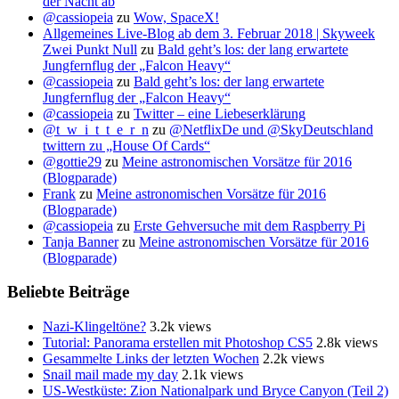
der Nacht ab
@cassiopeia
zu
Wow, SpaceX!
Allgemeines Live-Blog ab dem 3. Februar 2018 | Skyweek
Zwei Punkt Null
zu
Bald geht’s los: der lang erwartete
Jungfernflug der „Falcon Heavy“
@cassiopeia
zu
Bald geht’s los: der lang erwartete
Jungfernflug der „Falcon Heavy“
@cassiopeia
zu
Twitter – eine Liebeserklärung
@t_w_i_t_t_e_r_n
zu
@NetflixDe und @SkyDeutschland
twittern zu „House Of Cards“
@gottie29
zu
Meine astronomischen Vorsätze für 2016
(Blogparade)
Frank
zu
Meine astronomischen Vorsätze für 2016
(Blogparade)
@cassiopeia
zu
Erste Gehversuche mit dem Raspberry Pi
Tanja Banner
zu
Meine astronomischen Vorsätze für 2016
(Blogparade)
Beliebte Beiträge
Nazi-Klingeltöne?
3.2k views
Tutorial: Panorama erstellen mit Photoshop CS5
2.8k views
Gesammelte Links der letzten Wochen
2.2k views
Snail mail made my day
2.1k views
US-Westküste: Zion Nationalpark und Bryce Canyon (Teil 2)