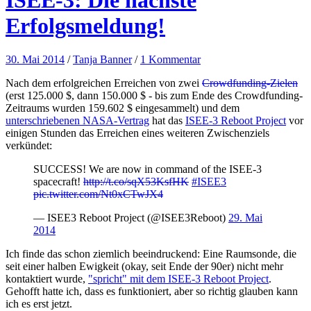
Erfolgsmeldung!
30. Mai 2014
/
Tanja Banner
/
1 Kommentar
Nach dem erfolgreichen Erreichen von zwei
Crowdfunding-Zielen
(erst 125.000 $, dann 150.000 $ - bis zum Ende des Crowdfunding-
Zeitraums wurden 159.602 $ eingesammelt) und dem
unterschriebenen NASA-Vertrag
hat das
ISEE-3 Reboot Project
vor
einigen Stunden das Erreichen eines weiteren Zwischenziels
verkündet:
SUCCESS! We are now in command of the ISEE-3
spacecraft!
http://t.co/sqX53KsfHK
#ISEE3
pic.twitter.com/Nt0xCTwJX4
— ISEE3 Reboot Project (@ISEE3Reboot)
29. Mai
2014
Ich finde das schon ziemlich beeindruckend: Eine Raumsonde, die
seit einer halben Ewigkeit (okay, seit Ende der 90er) nicht mehr
kontaktiert wurde,
"spricht" mit dem ISEE-3 Reboot Project
.
Gehofft hatte ich, dass es funktioniert, aber so richtig glauben kann
ich es erst jetzt.