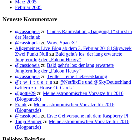
März 2005
Februar 2005
Neueste Kommentare
@cassiopeia
zu
Chinas Raumstation „Tiangong-1“ stürzt in
der Nacht ab
@cassiopeia
zu
Wow, SpaceX!
Allgemeines Live-Blog ab dem 3. Februar 2018 | Skyweek
Zwei Punkt Null
zu
Bald geht’s los: der lang erwartete
Jungfernflug der „Falcon Heavy“
@cassiopeia
zu
Bald geht’s los: der lang erwartete
Jungfernflug der „Falcon Heavy“
@cassiopeia
zu
Twitter – eine Liebeserklärung
@t_w_i_t_t_e_r_n
zu
@NetflixDe und @SkyDeutschland
twittern zu „House Of Cards“
@gottie29
zu
Meine astronomischen Vorsätze für 2016
(Blogparade)
Frank
zu
Meine astronomischen Vorsätze für 2016
(Blogparade)
@cassiopeia
zu
Erste Gehversuche mit dem Raspberry Pi
Tanja Banner
zu
Meine astronomischen Vorsätze für 2016
(Blogparade)
Beliebte Beiträge