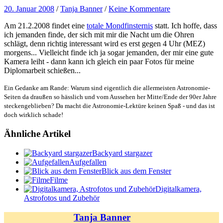
20. Januar 2008
/
Tanja Banner
/
Keine Kommentare
Am 21.2.2008 findet eine
totale Mondfinsternis
statt. Ich hoffe, dass
ich jemanden finde, der sich mit mir die Nacht um die Ohren
schlägt, denn richtig interessant wird es erst gegen 4 Uhr (MEZ)
morgens... Vielleicht finde ich ja sogar jemanden, der mir eine gute
Kamera leiht - dann kann ich gleich ein paar Fotos für meine
Diplomarbeit schießen...
Ein Gedanke am Rande: Warum sind eigentlich die allermeisten Astronomie-
Seiten da draußen so hässlich und vom Aussehen her Mitte/Ende der 90er Jahre
steckengeblieben? Da macht die Astronomie-Lektüre keinen Spaß - und das ist
doch wirklich schade!
Ähnliche Artikel
Backyard stargazer
Aufgefallen
Blick aus dem Fenster
Filme
Digitalkamera,
Astrofotos und Zubehör
Tanja Banner