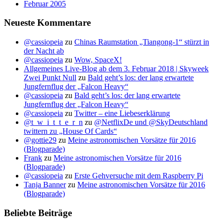
Februar 2005
Neueste Kommentare
@cassiopeia
zu
Chinas Raumstation „Tiangong-1“ stürzt in
der Nacht ab
@cassiopeia
zu
Wow, SpaceX!
Allgemeines Live-Blog ab dem 3. Februar 2018 | Skyweek
Zwei Punkt Null
zu
Bald geht’s los: der lang erwartete
Jungfernflug der „Falcon Heavy“
@cassiopeia
zu
Bald geht’s los: der lang erwartete
Jungfernflug der „Falcon Heavy“
@cassiopeia
zu
Twitter – eine Liebeserklärung
@t_w_i_t_t_e_r_n
zu
@NetflixDe und @SkyDeutschland
twittern zu „House Of Cards“
@gottie29
zu
Meine astronomischen Vorsätze für 2016
(Blogparade)
Frank
zu
Meine astronomischen Vorsätze für 2016
(Blogparade)
@cassiopeia
zu
Erste Gehversuche mit dem Raspberry Pi
Tanja Banner
zu
Meine astronomischen Vorsätze für 2016
(Blogparade)
Beliebte Beiträge