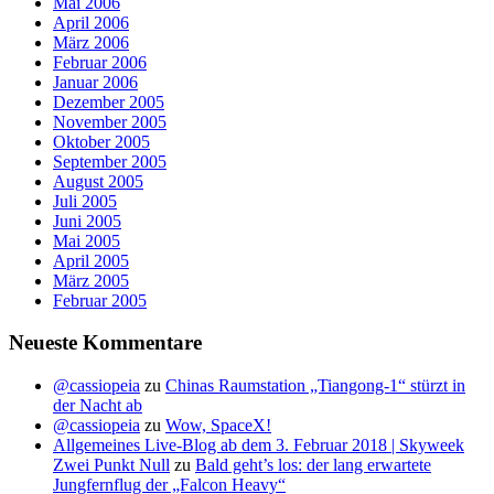
Mai 2006
April 2006
März 2006
Februar 2006
Januar 2006
Dezember 2005
November 2005
Oktober 2005
September 2005
August 2005
Juli 2005
Juni 2005
Mai 2005
April 2005
März 2005
Februar 2005
Neueste Kommentare
@cassiopeia
zu
Chinas Raumstation „Tiangong-1“ stürzt in
der Nacht ab
@cassiopeia
zu
Wow, SpaceX!
Allgemeines Live-Blog ab dem 3. Februar 2018 | Skyweek
Zwei Punkt Null
zu
Bald geht’s los: der lang erwartete
Jungfernflug der „Falcon Heavy“