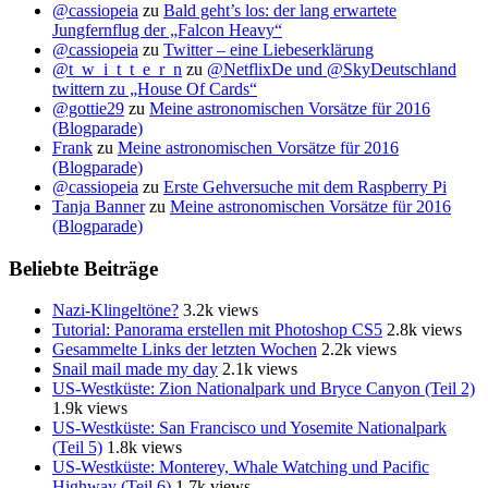
@cassiopeia
zu
Bald geht’s los: der lang erwartete
Jungfernflug der „Falcon Heavy“
@cassiopeia
zu
Twitter – eine Liebeserklärung
@t_w_i_t_t_e_r_n
zu
@NetflixDe und @SkyDeutschland
twittern zu „House Of Cards“
@gottie29
zu
Meine astronomischen Vorsätze für 2016
(Blogparade)
Frank
zu
Meine astronomischen Vorsätze für 2016
(Blogparade)
@cassiopeia
zu
Erste Gehversuche mit dem Raspberry Pi
Tanja Banner
zu
Meine astronomischen Vorsätze für 2016
(Blogparade)
Beliebte Beiträge
Nazi-Klingeltöne?
3.2k views
Tutorial: Panorama erstellen mit Photoshop CS5
2.8k views
Gesammelte Links der letzten Wochen
2.2k views
Snail mail made my day
2.1k views
US-Westküste: Zion Nationalpark und Bryce Canyon (Teil 2)
1.9k views
US-Westküste: San Francisco und Yosemite Nationalpark
(Teil 5)
1.8k views
US-Westküste: Monterey, Whale Watching und Pacific
Highway (Teil 6)
1.7k views