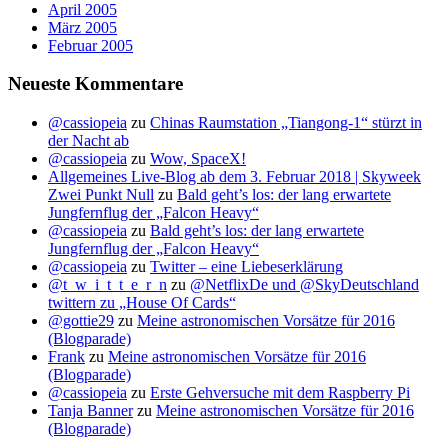
April 2005
März 2005
Februar 2005
Neueste Kommentare
@cassiopeia
zu
Chinas Raumstation „Tiangong-1“ stürzt in
der Nacht ab
@cassiopeia
zu
Wow, SpaceX!
Allgemeines Live-Blog ab dem 3. Februar 2018 | Skyweek
Zwei Punkt Null
zu
Bald geht’s los: der lang erwartete
Jungfernflug der „Falcon Heavy“
@cassiopeia
zu
Bald geht’s los: der lang erwartete
Jungfernflug der „Falcon Heavy“
@cassiopeia
zu
Twitter – eine Liebeserklärung
@t_w_i_t_t_e_r_n
zu
@NetflixDe und @SkyDeutschland
twittern zu „House Of Cards“
@gottie29
zu
Meine astronomischen Vorsätze für 2016
(Blogparade)
Frank
zu
Meine astronomischen Vorsätze für 2016
(Blogparade)
@cassiopeia
zu
Erste Gehversuche mit dem Raspberry Pi
Tanja Banner
zu
Meine astronomischen Vorsätze für 2016
(Blogparade)