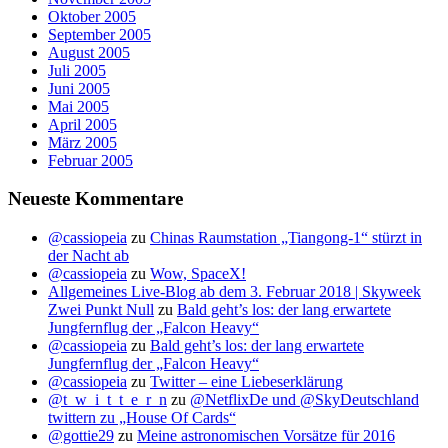
Oktober 2005
September 2005
August 2005
Juli 2005
Juni 2005
Mai 2005
April 2005
März 2005
Februar 2005
Neueste Kommentare
@cassiopeia
zu
Chinas Raumstation „Tiangong-1“ stürzt in
der Nacht ab
@cassiopeia
zu
Wow, SpaceX!
Allgemeines Live-Blog ab dem 3. Februar 2018 | Skyweek
Zwei Punkt Null
zu
Bald geht’s los: der lang erwartete
Jungfernflug der „Falcon Heavy“
@cassiopeia
zu
Bald geht’s los: der lang erwartete
Jungfernflug der „Falcon Heavy“
@cassiopeia
zu
Twitter – eine Liebeserklärung
@t_w_i_t_t_e_r_n
zu
@NetflixDe und @SkyDeutschland
twittern zu „House Of Cards“
@gottie29
zu
Meine astronomischen Vorsätze für 2016