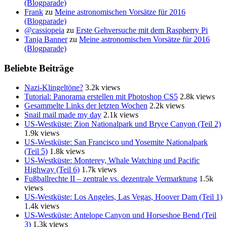
(Blogparade)
Frank
zu
Meine astronomischen Vorsätze für 2016
(Blogparade)
@cassiopeia
zu
Erste Gehversuche mit dem Raspberry Pi
Tanja Banner
zu
Meine astronomischen Vorsätze für 2016
(Blogparade)
Beliebte Beiträge
Nazi-Klingeltöne?
3.2k views
Tutorial: Panorama erstellen mit Photoshop CS5
2.8k views
Gesammelte Links der letzten Wochen
2.2k views
Snail mail made my day
2.1k views
US-Westküste: Zion Nationalpark und Bryce Canyon (Teil 2)
1.9k views
US-Westküste: San Francisco und Yosemite Nationalpark
(Teil 5)
1.8k views
US-Westküste: Monterey, Whale Watching und Pacific
Highway (Teil 6)
1.7k views
Fußballrechte II – zentrale vs. dezentrale Vermarktung
1.5k
views
US-Westküste: Los Angeles, Las Vegas, Hoover Dam (Teil 1)
1.4k views
US-Westküste: Antelope Canyon und Horseshoe Bend (Teil
3)
1.3k views