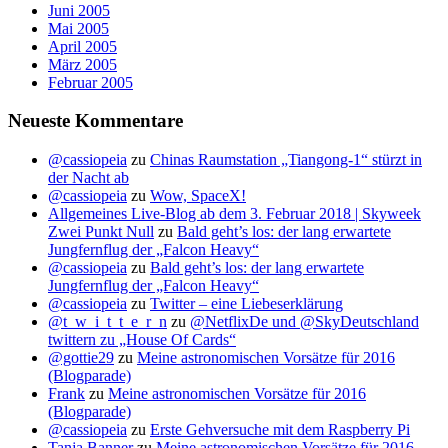
Juni 2005
Mai 2005
April 2005
März 2005
Februar 2005
Neueste Kommentare
@cassiopeia
zu
Chinas Raumstation „Tiangong-1“ stürzt in
der Nacht ab
@cassiopeia
zu
Wow, SpaceX!
Allgemeines Live-Blog ab dem 3. Februar 2018 | Skyweek
Zwei Punkt Null
zu
Bald geht’s los: der lang erwartete
Jungfernflug der „Falcon Heavy“
@cassiopeia
zu
Bald geht’s los: der lang erwartete
Jungfernflug der „Falcon Heavy“
@cassiopeia
zu
Twitter – eine Liebeserklärung
@t_w_i_t_t_e_r_n
zu
@NetflixDe und @SkyDeutschland
twittern zu „House Of Cards“
@gottie29
zu
Meine astronomischen Vorsätze für 2016
(Blogparade)
Frank
zu
Meine astronomischen Vorsätze für 2016
(Blogparade)
@cassiopeia
zu
Erste Gehversuche mit dem Raspberry Pi
Tanja Banner
zu
Meine astronomischen Vorsätze für 2016