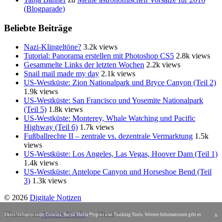
(Blogparade)
Beliebte Beiträge
Nazi-Klingeltöne?
3.2k views
Tutorial: Panorama erstellen mit Photoshop CS5
2.8k views
Gesammelte Links der letzten Wochen
2.2k views
Snail mail made my day
2.1k views
US-Westküste: Zion Nationalpark und Bryce Canyon (Teil 2)
1.9k views
US-Westküste: San Francisco und Yosemite Nationalpark
(Teil 5)
1.8k views
US-Westküste: Monterey, Whale Watching und Pacific
Highway (Teil 6)
1.7k views
Fußballrechte II – zentrale vs. dezentrale Vermarktung
1.5k
views
US-Westküste: Los Angeles, Las Vegas, Hoover Dam (Teil 1)
1.4k views
US-Westküste: Antelope Canyon und Horseshoe Bend (Teil
3)
1.3k views
© 2026
Digitale Notizen
Theme von
Anders Norén
—
Hoch ↑
x
Diese Webseite nutzt Cookies, Social Media Plugins und Tracking Tools. Weitere Informationen gibt es