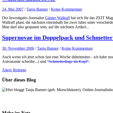
24. Mai 2007
/
Tanja Banner
/
Keine Kommentare
Der Investigativ-Journalist
Günter Wallraff
hat sich für das ZEIT Maga
Wallraff plant, die nächsten eineinhalb bis zwei Jahre unter verschied
Man darf also gespannt sein, auf die nächsten Artikel...
Supernovae im Doppelpack und Schmetter
30. November 2006
/
Tanja Banner
/
Keine Kommentare
Auch wenn ich jetzt schon fast eine Woche daheimsitze - ich habe noch
Astronomie schreibe...) und
"Schmetterlinge im Kopf"
.
Ältere
Beiträge
Über dieses Blog
Hier bloggt Tanja Banner (geb. Morschhäuser), Online-Journalistin,
Mehr im Netz