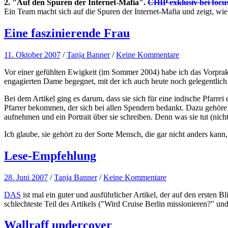
2. "Auf den Spuren der Internet-Mafia".
CHIP exklusiv bei focu
Ein Team macht sich auf die Spuren der Internet-Mafia und zeigt, w
Eine faszinierende Frau
11. Oktober 2007
/
Tanja Banner
/
Keine Kommentare
Vor einer gefühlten Ewigkeit (im Sommer 2004) habe ich das Vorprakt
engagierten Dame begegnet, mit der ich auch heute noch gelegentlich
Bei dem Artikel ging es darum, dass sie sich für eine indische Pfarr
Pfarrer bekommen, der sich bei allen Spendern bedankt. Dazu gehöre 
aufnehmen und ein Portrait über sie schreiben. Denn was sie tut (nich
Ich glaube, sie gehört zu der Sorte Mensch, die gar nicht anders kann,
Lese-Empfehlung
28. Juni 2007
/
Tanja Banner
/
Keine Kommentare
DAS
ist mal ein guter und ausführlicher Artikel, der auf den ersten B
schlechteste Teil des Artikels ("Wird Cruise Berlin missionieren?" un
Wallraff undercover