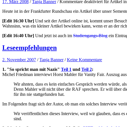
17. März 2008
/
Tanja Banner
/
Kommentare deaktiviert
für Artikel i
Heute ist in der Frankfurter Rundschau ein Artikel über unser Semest
[Edit 16:30 Uhr]
Und seit der Artikel online ist, kommt unser Besu
Wahnsinn, was ein kleiner Artikel bewirken kann, wenn er an der richti
[Edit 16:40 Uhr]
Und jetzt ist auch im
Studiengangs-Blog
ein Eintra
Leseempfehlungen
2. November 2007
/
Tanja Banner
/
Keine Kommentare
1. "So spricht man mit Nazis"
Teil 1
und
Teil 2
:
Michel Friedman interviewt Horst Mahler für Vanity Fair. Auszug aus 
Wir ahnten, dass es kein einfaches Gespräch werden würde, als
Denn Mahler will nicht über die RAF sprechen. Er will über die
für ihn nie stattgefunden hat.
Im Folgenden fragt sich der Autor, ob man ein solches Interview ver
Wir veröffentlichen dieses Interview, weil wir glauben, dass e
sind.