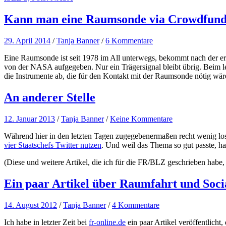
Kann man eine Raumsonde via Crowdfundi
29. April 2014
/
Tanja Banner
/
6 Kommentare
Eine Raumsonde ist seit 1978 im All unterwegs, bekommt nach der erste
von der NASA aufgegeben. Nur ein Trägersignal bleibt übrig. Beim le
die Instrumente ab, die für den Kontakt mit der Raumsonde nötig wä
An anderer Stelle
12. Januar 2013
/
Tanja Banner
/
Keine Kommentare
Während hier in den letzten Tagen zugegebenermaßen recht wenig los w
vier Staatschefs Twitter nutzen
. Und weil das Thema so gut passte, h
(Diese und weitere Artikel, die ich für die FR/BLZ geschrieben hab
Ein paar Artikel über Raumfahrt und Soci
14. August 2012
/
Tanja Banner
/
4 Kommentare
Ich habe in letzter Zeit bei
fr-online.de
ein paar Artikel veröffentlicht,