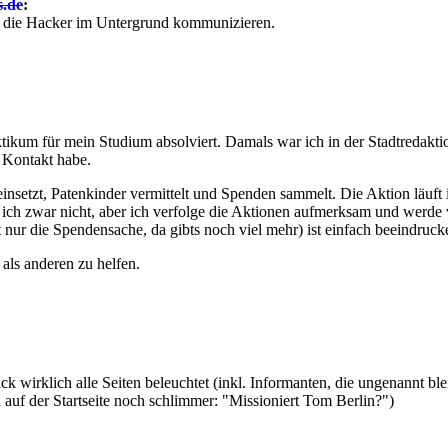
s.de
:
ie die Hacker im Untergrund kommunizieren.
ikum für mein Studium absolviert. Damals war ich in der Stadtredakti
 Kontakt habe.
ei einsetzt, Patenkinder vermittelt und Spenden sammelt. Die Aktion lä
ich zwar nicht, aber ich verfolge die Aktionen aufmerksam und werde 
t nur die Spendensache, da gibts noch viel mehr) ist einfach beeindruck
 als anderen zu helfen.
lick wirklich alle Seiten beleuchtet (inkl. Informanten, die ungenannt bl
d auf der Startseite noch schlimmer: "Missioniert Tom Berlin?")