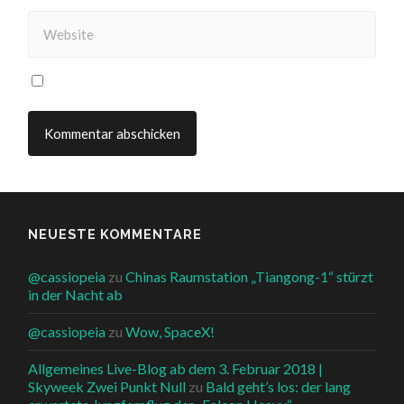
NEUESTE KOMMENTARE
@cassiopeia
zu
Chinas Raumstation „Tiangong-1“ stürzt
in der Nacht ab
@cassiopeia
zu
Wow, SpaceX!
Allgemeines Live-Blog ab dem 3. Februar 2018 |
Skyweek Zwei Punkt Null
zu
Bald geht’s los: der lang