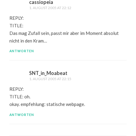
cassiopeia
1. AUGUST 2005 AT 22:12
REPLY:
TITLE:
Das mag Zufall sein, passt mir aber im Moment absolut
nicht in den Kram…
ANTWORTEN
SNT_in_Moabeat
1. AUGUST 2005 AT 22:15
REPLY:
TITLE: oh.
okay. empfehlung: statische webpage.
ANTWORTEN