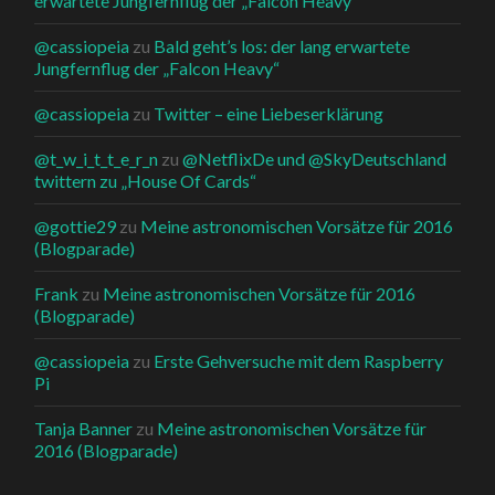
erwartete Jungfernflug der „Falcon Heavy“
@cassiopeia
zu
Bald geht’s los: der lang erwartete
Jungfernflug der „Falcon Heavy“
@cassiopeia
zu
Twitter – eine Liebeserklärung
@t_w_i_t_t_e_r_n
zu
@NetflixDe und @SkyDeutschland
twittern zu „House Of Cards“
@gottie29
zu
Meine astronomischen Vorsätze für 2016
(Blogparade)
Frank
zu
Meine astronomischen Vorsätze für 2016
(Blogparade)
@cassiopeia
zu
Erste Gehversuche mit dem Raspberry
Pi
Tanja Banner
zu
Meine astronomischen Vorsätze für
2016 (Blogparade)