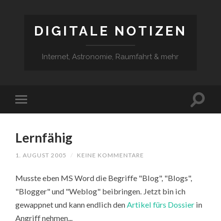
DIGITALE NOTIZEN
Internet, Astronomie, Raumfahrt & mehr
Lernfähig
1. AUGUST 2005
/
KEINE KOMMENTARE
Musste eben MS Word die Begriffe "Blog", "Blogs",
"Blogger" und "Weblog" beibringen. Jetzt bin ich
gewappnet und kann endlich den
Artikel fürs Dossier
in
Angriff nehmen...