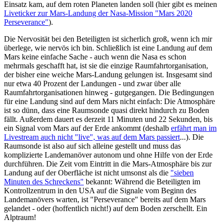
Einsatz kam, auf dem roten Planeten landen soll (hier gibt es meinen
Liveticker zur Mars-Landung der Nasa-Mission "Mars 2020
Perseverance"
).
Die Nervosität bei den Beteiligten ist sicherlich groß, wenn ich mir
überlege, wie nervös ich bin. Schließlich ist eine Landung auf dem
Mars keine einfache Sache - auch wenn die Nasa es schon
mehrmals geschafft hat, ist sie die einzige Raumfahrtorganisation,
der bisher eine weiche Mars-Landung gelungen ist. Insgesamt sind
nur etwa 40 Prozent der Landungen - und zwar über alle
Raumfahrtorganisationen hinweg - gutgegangen. Die Bedingungen
für eine Landung sind auf dem Mars nicht einfach: Die Atmosphäre
ist so dünn, dass eine Raumsonde quasi direkt hindurch zu Boden
fällt. Außerdem dauert es derzeit 11 Minuten und 22 Sekunden, bis
ein Signal vom Mars auf der Erde ankommt (deshalb
erfährt man im
Livestream auch nicht "live", was auf dem Mars passiert
...). Die
Raumsonde ist also auf sich alleine gestellt und muss das
komplizierte Landemanöver autonom und ohne Hilfe von der Erde
durchführen. Die Zeit vom Eintritt in die Mars-Atmosphäre bis zur
Landung auf der Oberfläche ist nicht umsonst als die
"sieben
Minuten des Schreckens"
bekannt: Während die Beteiligten im
Kontrollzentrum in den USA auf die Signale vom Beginn des
Landemanövers warten, ist "Perseverance" bereits auf dem Mars
gelandet - oder (hoffentlich nicht!) auf dem Boden zerschellt. Ein
Alptraum!