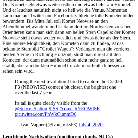
Der Komet steht etwas weiter östlich und etwas tiefer am Himmel.
Und er leuchtet natürlich nicht so hell wie die Venus. Momentan
kann man auf Twitter und Facebook zahlreiche tolle Kometenbilder
bewundern. Bis Mitte Juli soll Komet Neowise an den
Abendhimmel wandern und ist dann dort im Nordwesten zu sehen.
Orientieren kann man sich dann am hellen Stern Capella: der Komet
Neowise steht etwas weiter westlich und etwas tiefer als der Stern.
Eine andere Möglichkeit, den Kometen dann zu finden, ist das
bekannte Sternbild "Großer Wagen": Verlängert man die vorderen
beiden Sterne in Richtung Horizont, stößt man direkt auf den
Kometen, der dann mutmaßlich schon nicht mehr ganz so hell
strahlt, aber am dunklen Himmel trotzdem hoffentlich besser zu
sehen sein wird.
During the next revolution I tried to capture the C/2020
F3 (NEOWISE) comet a bit closer, the brightest one
over the last 7 years.
Its tail is quite clearly visible from the
@Space_Station
!
#ISS
#comet
#NEOWISE
pic.twitter.com/FnWkCummD6
— Ivan Vagner (@ivan_mks63)
July 4, 2020
Leuchtende Nachtwolken (noctilucent clouds, NLCs)