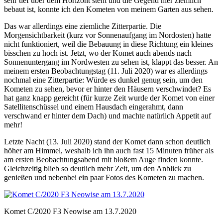
sehr tief über dem Horizont steht und die Gegend hier ziemlich
bebaut ist, konnte ich den Kometen von meinem Garten aus sehen.
Das war allerdings eine ziemliche Zitterpartie. Die
Morgensichtbarkeit (kurz vor Sonnenaufgang im Nordosten) hatte
nicht funktioniert, weil die Bebauung in diese Richtung ein kleines
bisschen zu hoch ist. Jetzt, wo der Komet auch abends nach
Sonnenuntergang im Nordwesten zu sehen ist, klappt das besser. An
meinem ersten Beobachtungstag (11. Juli 2020) war es allerdings
nochmal eine Zitterpartie: Würde es dunkel genug sein, um den
Kometen zu sehen, bevor er hinter den Häusern verschwindet? Es
hat ganz knapp gereicht (für kurze Zeit wurde der Komet von einer
Satellitenschüssel und einem Hausdach eingerahmt, dann
verschwand er hinter dem Dach) und machte natürlich Appetit auf
mehr!
Letzte Nacht (13. Juli 2020) stand der Komet dann schon deutlich
höher am Himmel, weshalb ich ihn auch fast 15 Minuten früher als
am ersten Beobachtungsabend mit bloßem Auge finden konnte.
Gleichzeitig blieb so deutlich mehr Zeit, um den Anblick zu
genießen und nebenbei ein paar Fotos des Kometen zu machen.
Komet C/2020 F3 Neowise am 13.7.2020