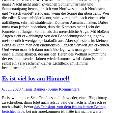
ganze Nacht nicht unter. Zwischen Sonnenuntergang und
Sonnenaufgang bewegt er sich von Nordwesten nach Nordosten
und "verschwindet" erst dann, wenn die Sonne ihn überstrahlt. Wer
die tollen Kometenbilder kennt, wird vermutlich nach einem sehr
auffälligen, sehr hell strahlenden Kometen Ausschau halten. Dabei
muss man jedoch bedenken, dass die Kameras mehr Licht des
Kometen auffangen können als das menschliche Auge. Mit bloßem
Augen sieht er - abhängig von den Beobachtungsbedingungen -
meist deutlich weniger spektakulär aus. Aber spätestens im kleinen
Fernglas kann man den eindrucksvoll langen Schweif gut erkennen.
Und wenn man sich dann noch überlegt, was man gerade sieht -
einen Himmelskörper, der aus den Tiefen des Weltalls kommt und
der erst in tausenden Jahren wiederkommen wird - dann ist doch
selbst ein verwaschener kleiner Lichtfleck am Himmel
beeindruckend, oder?
Es ist viel los am Himmel!
6. Juli 2020
/
Tanja Banner
/
Keine Kommentare
Es ist wie immer: Schaffe ich es endlich wieder, einen Blogeintrag
zu schreiben, dann folgt auch relativ bald der nächste. Dass ich es
noch schaffe, bevor
das Teleskop, von dem ich im letzten Beitrag
berichtet habe
, bei mir angekommen ist, hätte ich nicht erwartet.