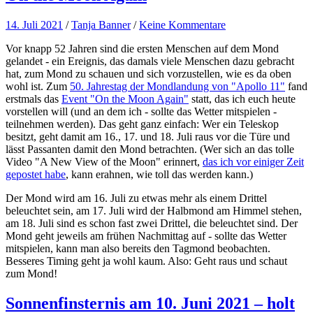
14. Juli 2021
/
Tanja Banner
/
Keine Kommentare
Vor knapp 52 Jahren sind die ersten Menschen auf dem Mond
gelandet - ein Ereignis, das damals viele Menschen dazu gebracht
hat, zum Mond zu schauen und sich vorzustellen, wie es da oben
wohl ist. Zum
50. Jahrestag der Mondlandung von "Apollo 11"
fand
erstmals das
Event "On the Moon Again"
statt, das ich euch heute
vorstellen will (und an dem ich - sollte das Wetter mitspielen -
teilnehmen werden). Das geht ganz einfach: Wer ein Teleskop
besitzt, geht damit am 16., 17. und 18. Juli raus vor die Türe und
lässt Passanten damit den Mond betrachten. (Wer sich an das tolle
Video "A New View of the Moon" erinnert,
das ich vor einiger Zeit
gepostet habe
, kann erahnen, wie toll das werden kann.)
Der Mond wird am 16. Juli zu etwas mehr als einem Drittel
beleuchtet sein, am 17. Juli wird der Halbmond am Himmel stehen,
am 18. Juli sind es schon fast zwei Drittel, die beleuchtet sind. Der
Mond geht jeweils am frühen Nachmittag auf - sollte das Wetter
mitspielen, kann man also bereits den Tagmond beobachten.
Besseres Timing geht ja wohl kaum. Also: Geht raus und schaut
zum Mond!
Sonnenfinsternis am 10. Juni 2021 – holt