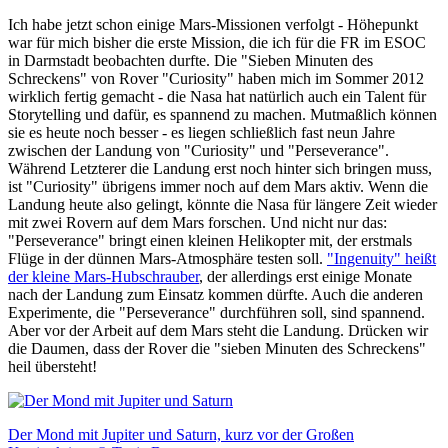
Ich habe jetzt schon einige Mars-Missionen verfolgt - Höhepunkt
war für mich bisher die erste Mission, die ich für die FR im ESOC
in Darmstadt beobachten durfte. Die "Sieben Minuten des
Schreckens" von Rover "Curiosity" haben mich im Sommer 2012
wirklich fertig gemacht - die Nasa hat natürlich auch ein Talent für
Storytelling und dafür, es spannend zu machen. Mutmaßlich können
sie es heute noch besser - es liegen schließlich fast neun Jahre
zwischen der Landung von "Curiosity" und "Perseverance".
Während Letzterer die Landung erst noch hinter sich bringen muss,
ist "Curiosity" übrigens immer noch auf dem Mars aktiv. Wenn die
Landung heute also gelingt, könnte die Nasa für längere Zeit wieder
mit zwei Rovern auf dem Mars forschen. Und nicht nur das:
"Perseverance" bringt einen kleinen Helikopter mit, der erstmals
Flüge in der dünnen Mars-Atmosphäre testen soll.
"Ingenuity" heißt
der kleine Mars-Hubschrauber
, der allerdings erst einige Monate
nach der Landung zum Einsatz kommen dürfte. Auch die anderen
Experimente, die "Perseverance" durchführen soll, sind spannend.
Aber vor der Arbeit auf dem Mars steht die Landung. Drücken wir
die Daumen, dass der Rover die "sieben Minuten des Schreckens"
heil übersteht!
Der Mond mit Jupiter und Saturn, kurz vor der Großen