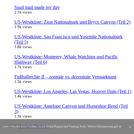
Snail mail made my day
2.1k views
US-Westküste: Zion Nationalpark und Bryce Canyon (Teil 2)
1.9k views
US-Westküste: San Francisco und Yosemite Nationalpark
(Teil 5)
1.8k views
US-Westküste: Monterey, Whale Watching und Pacific
Highway (Teil 6)
1.7k views
Fußballrechte II – zentrale vs. dezentrale Vermarktung
1.5k views
US-Westküste: Los Angeles, Las Vegas, Hoover Dam (Teil 1)
1.4k views
US-Westküste: Antelope Canyon und Horseshoe Bend (Teil
3)
1.3k views
© 2026
Digitale Notizen
x
Diese Webseite nutzt Cookies, Social Media Plugins und Tracking Tools. Weitere Informationen gibt es