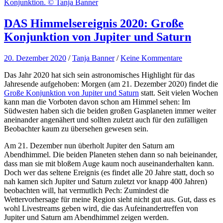
Konjunktion. © Tanja Banner
DAS Himmelsereignis 2020: Große
Konjunktion von Jupiter und Saturn
20. Dezember 2020
/
Tanja Banner
/
Keine Kommentare
Das Jahr 2020 hat sich sein astronomisches Highlight für das
Jahresende aufgehoben: Morgen (am 21. Dezember 2020) findet die
Große Konjunktion von Jupiter und Saturn
statt. Seit vielen Wochen
kann man die Vorboten davon schon am Himmel sehen: Im
Südwesten haben sich die beiden großen Gasplaneten immer weiter
aneinander angenähert und sollten zuletzt auch für den zufälligen
Beobachter kaum zu übersehen gewesen sein.
Am 21. Dezember nun überholt Jupiter den Saturn am
Abendhimmel. Die beiden Planeten stehen dann so nah beieinander,
dass man sie mit bloßem Auge kaum noch auseinanderhalten kann.
Doch wer das seltene Ereignis (es findet alle 20 Jahre statt, doch so
nah kamen sich Jupiter und Saturn zuletzt vor knapp 400 Jahren)
beobachten will, hat vermutlich Pech: Zumindest die
Wettervorhersage für meine Region sieht nicht gut aus. Gut, dass es
wohl Livestreams geben wird, die das Aufeinandertreffen von
Jupiter und Saturn am Abendhimmel zeigen werden.