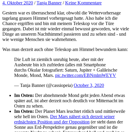
4. Oktober 2020
/
Tanja Banner
/
Keine Kommentare
Gestern war es überraschend klar, obwohl die Wettervorhersage
tagelang grauen Himmel vorhergesagt hatte. Also habe ich die
Chance ergriffen und bin mit meinem Teleskop vor die Türe
gegangen. Dabei ist mir wieder einmal bewusst geworden, wie viele
Dinge an unserem Nachthimmel passieren und zu sehen sind - und
wie wenige Menschen sie wahrnehmen.
Was man derzeit auch ohne Teleskop am Himmel bewundern kann:
Die Luft ist ziemlich unruhig heute, aber mit der
Ausbeute bin ich zufrieden (alles mit Smartphone
durchs Okular fotografiert: Saturn, Jupiter + Galileische
Monde, Mond, Mars.
pic.twitter.com/EBNmlmWEYV
— Tanja Banner (@cassiopeia)
October 3, 2020
Im Osten:
Der abnehmende Mond geht jeden Abend etwas
später auf, ist aber derzeit noch deutlich vor Mitternacht im
Osten zu sehen.
Im Osten:
Der Planet Mars leuchtet rötlich und mittlerweile
sehr hell im Osten.
Der Mars nähert sich derzeit seiner
erdnächsten Position und der Opposition
(er steht dann der
Sonne aus Erd-Perspektive genau gegenüber und ist die