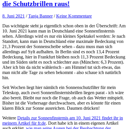
die Schutzbrillen raus!
8. Juni 2021
/
Tanja Banner
/
Keine Kommentare
Das wichtigste steht ja eigentlich schon oben in der Überschrift: Am
10. Juni 2021 kann man in Deutschland eine Sonnenfinsternis
sehen. Allerdings wird es nur ein kleines Spektakel werden: Je nach
Standort, kann man in Deutschland eine maximale Bedeckung von
21,3 Prozent der Sonnenscheibe sehen - dazu muss man sich
allerdings auf Sylt aufhalten. In Berlin sind es noch 13,4 Prozent
Bedeckung, hier in Frankfurt bleiben noch 11,3 Prozent Bedeckung
und im Süden sieht es noch schlechter aus (München: 6,3 Prozent).
Aber ich bin da nicht wählerisch - am Himmel tut sich etwas, das
man nicht alle Tage zu sehen bekommt - also schaue ich natürlich
hin.
Seit Wochen liegt hier nämlich ein Sonnenschutzfilter für mein
Teleskop, auch zwei Sonnenfinsternisbrillen liegen parat - ich wäre
also bereit. Bleibt nur noch die Frage, ob auch das Wetter mitspielt.
Bisher ist die Vorhersage durchwachsen, aber es könnte für einen
klaren Blick zur Sonne ausreichen. Daumen drücken!
Weitere
Details zur Sonnenfinsternis am 10. Juni 2021 findet ihr in
meinem Artikel für fr.de
. Dort habe ich in einem eigenen Artikel
auch erklärt,
wie man seine Augen bei der Beobachtung der