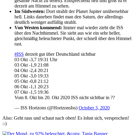
gesamte Nacht zu sehen). Entsprechend hell und groß ist er
derzeit am Himmel zu sehen.
Im Südwesten:
Dort strahlt der Planet Jupiter unübersehbar
hell. Links daneben findet man den Saturn, der allerdings
deutlich weniger auffällig strahlt.
Von Westen kommend:
Immer mal wieder zieht die ISS
über den Nachthimmel. Sie sieht aus wie ein sehr heller,
gleichmäßig beleuchteter Punkt, der schnell über den Himmel
rast.
#ISS
derzeit gut über Deutschland sichtbar
03 Okt -3,7 19:31 Uhr
03 Okt -1,9 21:08
04 Okt -2,4 20:21
05 Okt -3,0 19:33
05 Okt -0,8 21:12
06 Okt -1,1 20:23
07 Okt -1,5 19:36
Vom 8. Okt bis 20. Okt 2020 ISS nicht sichtbar in ??
— ISS Horizons (@HorizonsIss)
October 3, 2020
Also: Geht raus und schaut nach oben! Es lohnt sich, versprochen!
:-)