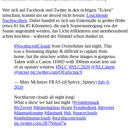
Wer sich auf Facebook und Twitter in den richtigen "Ecken"
umschaut, kommt um sie derzeit nicht herum:
Leuchtende
Nachtwolken
. Dabei handelt es sich um Eiskristalle in großer Höhe
(etwa 81 bis 85 Kilometer), die nach Sonnenuntergang von der
Sonne angestrahlt werden, das Licht reflektieren und atemberaubend
schön leuchten - während der Himmel schon dunkel ist.
#NoctilucentClouds
from Oxfordshire last night. This
was a frustrating display & difficult to capture from
home, but the structure within these images is gorgeous.
Taken with a Canon 1100D with 300mm zoom lens out
of an upstairs window
#NLC
#NLC2020
@NLCalerts
@nlcnet
pic.twitter.com/QEnIxcnqc9
— Mary McIntyre FRAS (@Spicey_Spiney)
July 6,
2020
Noctilucent clouds all night long!
What a show we had last night ?
#visitdenmark
#tv2vejret
#dmiredaktion
#tvøst
#visitholbæk
#drvejret
#danmarksnatur
#danmark
#nlc
#spaceclouds
#nightshiningclouds
#noctilucentclouds
pic.twitter.com/2B7N8znI7g