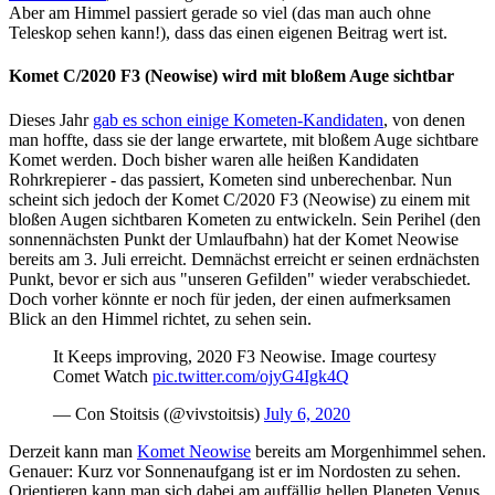
Aber am Himmel passiert gerade so viel (das man auch ohne
Teleskop sehen kann!), dass das einen eigenen Beitrag wert ist.
Komet C/2020 F3 (Neowise) wird mit bloßem Auge sichtbar
Dieses Jahr
gab es schon einige Kometen-Kandidaten
, von denen
man hoffte, dass sie der lange erwartete, mit bloßem Auge sichtbare
Komet werden. Doch bisher waren alle heißen Kandidaten
Rohrkrepierer - das passiert, Kometen sind unberechenbar. Nun
scheint sich jedoch der Komet C/2020 F3 (Neowise) zu einem mit
bloßen Augen sichtbaren Kometen zu entwickeln. Sein Perihel (den
sonnennächsten Punkt der Umlaufbahn) hat der Komet Neowise
bereits am 3. Juli erreicht. Demnächst erreicht er seinen erdnächsten
Punkt, bevor er sich aus "unseren Gefilden" wieder verabschiedet.
Doch vorher könnte er noch für jeden, der einen aufmerksamen
Blick an den Himmel richtet, zu sehen sein.
It Keeps improving, 2020 F3 Neowise. Image courtesy
Comet Watch
pic.twitter.com/ojyG4Igk4Q
— Con Stoitsis (@vivstoitsis)
July 6, 2020
Derzeit kann man
Komet Neowise
bereits am Morgenhimmel sehen.
Genauer: Kurz vor Sonnenaufgang ist er im Nordosten zu sehen.
Orientieren kann man sich dabei am auffällig hellen Planeten Venus.