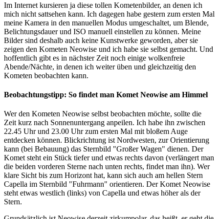
Im Internet kursieren ja diese tollen Kometenbilder, an denen ich
mich nicht sattsehen kann. Ich dagegen habe gestern zum ersten Mal
meine Kamera in den manuellen Modus umgeschaltet, um Blende,
Belichtungsdauer und ISO manuell einstellen zu können. Meine
Bilder sind deshalb auch keine Kunstwerke geworden, aber sie
zeigen den Kometen Neowise und ich habe sie selbst gemacht. Und
hoffentlich gibt es in nächster Zeit noch einige wolkenfreie
Abende/Nächte, in denen ich weiter üben und gleichzeitig den
Kometen beobachten kann.
Beobachtungstipp: So findet man Komet Neowise am Himmel
Wer den Kometen Neowise selbst beobachten möchte, sollte die
Zeit kurz nach Sonnenuntergang anpeilen. Ich habe ihn zwischen
22.45 Uhr und 23.00 Uhr zum ersten Mal mit bloßem Auge
entdecken können. Blickrichtung ist Nordwesten, zur Orientierung
kann (bei Bebauung) das Sternbild "Großer Wagen" dienen. Der
Komet steht ein Stück tiefer und etwas rechts davon (verlängert man
die beiden vorderen Sterne nach unten rechts, findet man ihn). Wer
klare Sicht bis zum Horizont hat, kann sich auch am hellen Stern
Capella im Sternbild "Fuhrmann" orientieren. Der Komet Neowise
steht etwas westlich (links) von Capella und etwas höher als der
Stern.
Grundsätzlich ist Neowise derzeit zirkumpolar, das heißt, er geht die