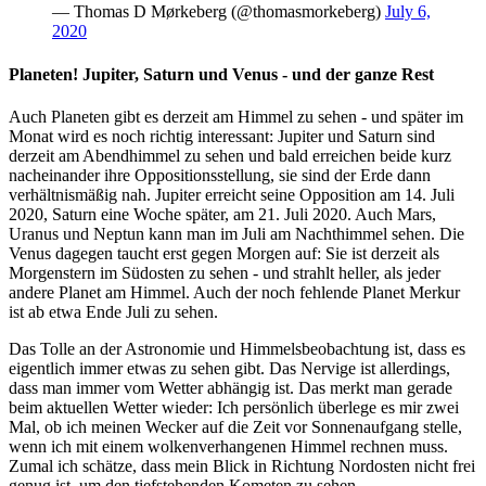
— Thomas D Mørkeberg (@thomasmorkeberg)
July 6,
2020
Planeten! Jupiter, Saturn und Venus - und der ganze Rest
Auch Planeten gibt es derzeit am Himmel zu sehen - und später im
Monat wird es noch richtig interessant: Jupiter und Saturn sind
derzeit am Abendhimmel zu sehen und bald erreichen beide kurz
nacheinander ihre Oppositionsstellung, sie sind der Erde dann
verhältnismäßig nah. Jupiter erreicht seine Opposition am 14. Juli
2020, Saturn eine Woche später, am 21. Juli 2020. Auch Mars,
Uranus und Neptun kann man im Juli am Nachthimmel sehen. Die
Venus dagegen taucht erst gegen Morgen auf: Sie ist derzeit als
Morgenstern im Südosten zu sehen - und strahlt heller, als jeder
andere Planet am Himmel. Auch der noch fehlende Planet Merkur
ist ab etwa Ende Juli zu sehen.
Das Tolle an der Astronomie und Himmelsbeobachtung ist, dass es
eigentlich immer etwas zu sehen gibt. Das Nervige ist allerdings,
dass man immer vom Wetter abhängig ist. Das merkt man gerade
beim aktuellen Wetter wieder: Ich persönlich überlege es mir zwei
Mal, ob ich meinen Wecker auf die Zeit vor Sonnenaufgang stelle,
wenn ich mit einem wolkenverhangenen Himmel rechnen muss.
Zumal ich schätze, dass mein Blick in Richtung Nordosten nicht frei
genug ist, um den tiefstehenden Kometen zu sehen.