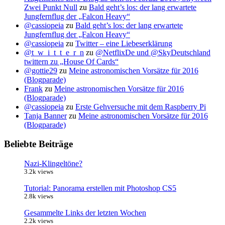
Zwei Punkt Null
zu
Bald geht’s los: der lang erwartete
Jungfernflug der „Falcon Heavy“
@cassiopeia
zu
Bald geht’s los: der lang erwartete
Jungfernflug der „Falcon Heavy“
@cassiopeia
zu
Twitter – eine Liebeserklärung
@t_w_i_t_t_e_r_n
zu
@NetflixDe und @SkyDeutschland
twittern zu „House Of Cards“
@gottie29
zu
Meine astronomischen Vorsätze für 2016
(Blogparade)
Frank
zu
Meine astronomischen Vorsätze für 2016
(Blogparade)
@cassiopeia
zu
Erste Gehversuche mit dem Raspberry Pi
Tanja Banner
zu
Meine astronomischen Vorsätze für 2016
(Blogparade)
Beliebte Beiträge
Nazi-Klingeltöne?
3.2k views
Tutorial: Panorama erstellen mit Photoshop CS5
2.8k views
Gesammelte Links der letzten Wochen
2.2k views