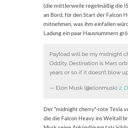
(die mittlerweile regelmäßig die I
an Bord, für den Start der Falcon 
mitnehmen, was ihm einfallen würde
Ladung ein paar Hausnummern größer
Payload will be my midnight c
Oddity. Destination is Mars orbi
years or so if it doesn’t blow u
— Elon Musk (@elonmusk)
2. 
Der "midnight cherry"-rote Tesla vo
die die Falcon Heavy ins Weltall b
Musk seine Ankündigung tatsächlic