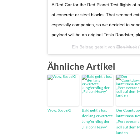
A Red Car for the Red Planet Test flights of 
of concrete or steel blocks. That seemed extr
especially companies, so we decided to sen
payload will be an original Tesla Roadster, pla
Ein Beitrag geteilt von
Elon Musk
(
Ähnliche Artikel
Wow, SpaceX!
Bald geht’s los:
Der Countdo
der lang erwartete
läuft: Nasa-Ro
Jungfernflug der
„Perseveranc
„Falcon Heavy“
soll auf dem 
landen