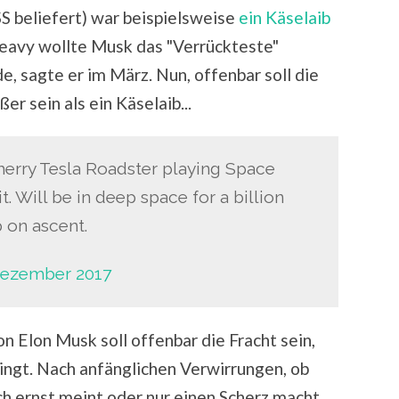
SS beliefert) war beispielsweise
ein Käselaib
Heavy wollte Musk das "Verrückteste"
, sagte er im März. Nun, offenbar soll die
 sein als ein Käselaib...
herry Tesla Roadster playing Space
t. Will be in deep space for a billion
p on ascent.
Dezember 2017
n Elon Musk soll offenbar die Fracht sein,
ringt. Nach anfänglichen Verwirrungen, ob
h ernst meint oder nur einen Scherz macht,