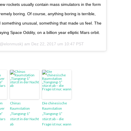
new rockets usually contain mass simulators in the form
emely boring. Of course, anything boring is terrible,
d something unusual, something that made us feel. The
ying Space Oddity, on a billion year elliptic Mars orbit.
@elonmusk) am
Dez 22, 2017 um 10:47 PST
wn
Chinas
Die chinesische
ver
Raumstation
Raumstation
e“
„Tiangong-1“
„Tiangong-1“
Mars
stürzt in der Nacht
stürzt ab – die
ab
Frage ist nur, wann